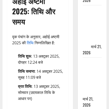
अहोई अष्टमी
2026
2025: तिथि और
ऋषिकेश में
बड़ा प्रॉपर्टी
समय
फ्रॉड! 100
रुपये के स्टांप
पेपर पर NRI
दृक पंचांग के अनुसार, अहोई अष्टमी
की जमीन
2025 की
तिथि
निम्नलिखित है:
हड़पी
मार्च 21,
2026
तिथि शुरू
: 13 अक्टूबर 2025,
मसूरी रोड
दोपहर 12:24 बजे
हादसा: खाई में
तिथि समाप्त
: 14 अक्टूबर 2025,
गिरी थार, एक
सुबह 11:09 बजे
युवक की मौत
—SDRF ने
व्रत तिथि
: 13 अक्टूबर 2025,
दो को बचाया
सोमवार (उदयकाल तिथि के
मार्च 21,
आधार पर)
2026