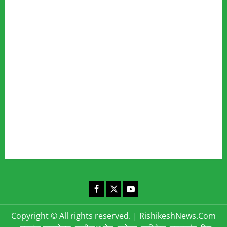
Advertise
Our Team
Fact Checking Policy
Disclaimer
Editorial Policy
Privacy Policy
Cookies Policy
Corrections & Complaints Policy
Corrections & Grievance Redressal Policy
Terms & Condition
Advertising & Sponsored Content Policy
Contact Us
Facebook
X
YouTube
Copyright © All rights reserved.
|
RishikeshNews.Com