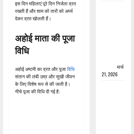
इस दिन महिलाएं पूरे दिन निर्जला व्रत
रामझूला पुल
रखती हैं और शाम को तारों को अर्घ्य
की मरम्मत
देकर व्रत खोलती हैं।
शुरू! 11
करोड़ की
अहोई माता की पूजा
योजना,
चारधाम
विधि
यात्रा से
पहले होगा
काम पूरा
मार्च
अहोई अष्टमी का व्रत और पूजा
विधि
21, 2026
संतान की लंबी उम्र और सुखी जीवन
के लिए विशेष रूप से की जाती है।
AIIMS
नीचे पूजा की विधि दी गई है:
ऋषिकेश के
नाम पर
नौकरी का
झांसा! फर्जी
भर्ती विज्ञापन
से युवाओं को