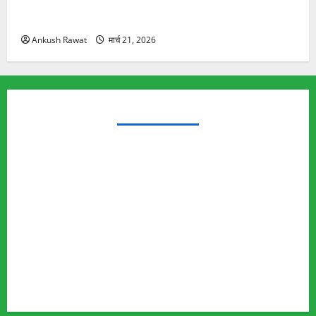
रामझूला पुल की मरम्मत शुरू! 11 करोड़ की योजना, चारधाम
यात्रा से पहले होगा काम पूरा
Ankush Rawat
मार्च 21, 2026
TRENDING TOPICS
Rishikesh Land Protest
Ankita Bhandari Murder Case
Wildlife Conflict
Leopard Attack
Bear Attack
Elephant Attack
Articles
Sukhwant Singh Suicide Case
Save Auli