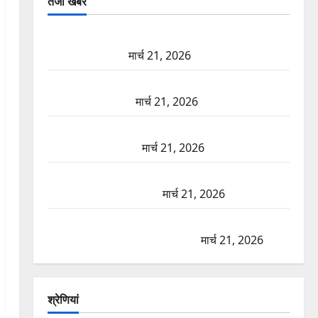
तजा खबरें
दून में रफ्तार का कहर! 120 Km/h थार ने स्कूटी सवारों को
कुचला, एक की मौत
मार्च 21, 2026
ऋषिकेश में बड़ा प्रॉपर्टी फ्रॉड! 100 रुपये के स्टांप पेपर पर
NRI की जमीन हड़पी
मार्च 21, 2026
मसूरी रोड हादसा: खाई में गिरी थार, एक युवक की मौत—
SDRF ने दो को बचाया
मार्च 21, 2026
रामझूला पुल की मरम्मत शुरू! 11 करोड़ की योजना, चारधाम
यात्रा से पहले होगा काम पूरा
मार्च 21, 2026
AIIMS ऋषिकेश के नाम पर नौकरी का झांसा! फर्जी भर्ती
विज्ञापन से युवाओं को ठगने की कोशिश
मार्च 21, 2026
श्रेणियां