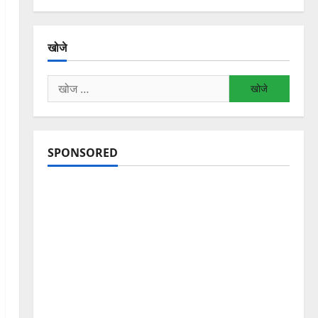
खोजे
निम्न
को
खोजें:
SPONSORED