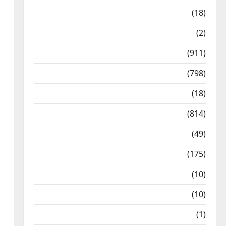
Astrology
(18)
Bizarre
(2)
Civic Issues & Development
(911)
Crime & Accident
(798)
Culture & Lifestyle
(18)
Current Affairs
(814)
Education & Exam Updates
(49)
Festivals & Events
(175)
Festivals & Events
(10)
Food & Local Cuisine
(10)
Food & Local Cuisine
(1)