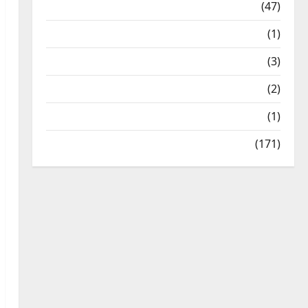
Travel
(47)
Treks & Adventures
(1)
Treks & Adventures
(3)
Waterfalls & Nature
(2)
Waterfalls & Nature
(1)
Weather Update
(171)