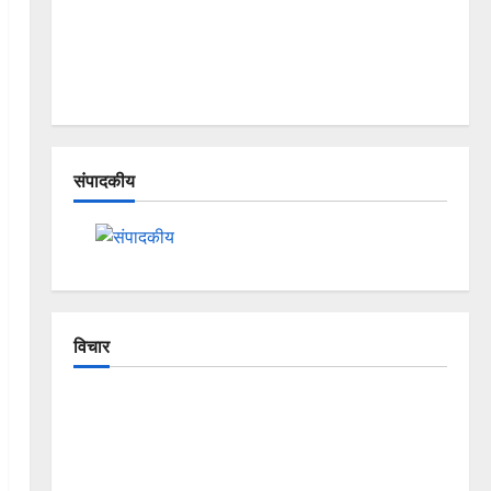
संपादकीय
विचार
The Crumbling Mountains of
Uttarakhand: Continuous Disasters in
Dehradun, Chamoli, and Joshimath —
Why Is This Destruction Repeating?