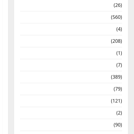
Health & Wellness
(26)
Local News
(560)
Naukri
(4)
News
(208)
Opinion / Editorial
(1)
Opinion & Editorial
(7)
Politics
(389)
Sarkari Naukri
(79)
Spirituality
(121)
Temples
(2)
Temples
(90)