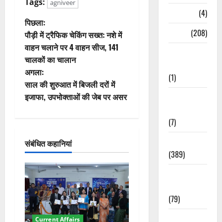
Tags:
agniveer
Naukri
(4)
पो
पिछला:
News
(208)
पौड़ी में ट्रैफिक चेकिंग सख्त: नशे में
स्ट
वाहन चलाने पर 4 वाहन सीज, 141
Opinion /
चालकों का चालान
ने
Editorial
अगला:
(1)
वि
साल की शुरुआत में बिजली दरों में
इजाफा, उपभोक्ताओं की जेब पर असर
Opinion &
गे
Editorial
(7)
श
Politics
संबंधित कहानियां
न
(389)
Sarkari
Naukri
(79)
Spirituality
Current Affairs