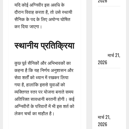
2026
यदि कोई अग्निवीर इस अवधि के
ऋषिकेश में
दौरान विवाह करता है, तो उसे स्थायी
बड़ा प्रॉपर्टी
सैनिक के पद के लिए अयोग्य घोषित
फ्रॉड! 100
कर दिया जाएगा।
रुपये के स्टांप
पेपर पर NRI
स्थानीय प्रतिक्रिया
की जमीन
हड़पी
मार्च 21,
2026
कुछ पूर्व सैनिकों और अभिभावकों का
कहना है कि यह निर्णय अनुशासन और
मसूरी रोड
सेवा शर्तों को ध्यान में रखकर लिया
हादसा: खाई में
गया है, हालांकि इससे युवाओं को
गिरी थार, एक
व्यक्तिगत स्तर पर योजना बनाते समय
युवक की मौत
अतिरिक्त सावधानी बरतनी होगी। कई
—SDRF ने
अग्निवीरों के परिवारों में भी इस शर्त को
दो को बचाया
लेकर चर्चा का माहौल है।
मार्च 21,
2026