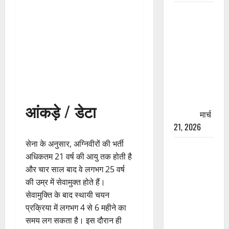
रामझूला पुल
की मरम्मत
शुरू! 11
करोड़ की
योजना,
चारधाम
यात्रा से
पहले होगा
आंकड़े / डेटा
काम पूरा
मार्च
21, 2026
सेना के अनुसार, अग्निवीरों की भर्ती
AIIMS
अधिकतम 21 वर्ष की आयु तक होती है
ऋषिकेश के
और चार साल बाद वे लगभग 25 वर्ष
नाम पर
की उम्र में सेवामुक्त होते हैं।
नौकरी का
सेवामुक्ति के बाद स्थायी चयन
झांसा! फर्जी
प्रक्रिया में लगभग 4 से 6 महीने का
भर्ती विज्ञापन
समय लग सकता है। इस दौरान ही
से युवाओं को