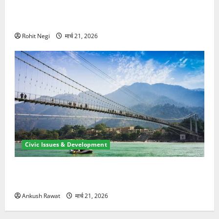
मसूरी रोड हादसा: खाई में गिरी थार, एक युवक की मौत—SDRF
ने दो को बचाया
Rohit Negi
मार्च 21, 2026
Civic Issues & Development
रामझूला पुल की मरम्मत शुरू! 11 करोड़ की योजना, चारधाम
यात्रा से पहले होगा काम पूरा
Ankush Rawat
मार्च 21, 2026