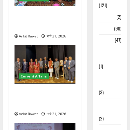
(121)
देहरादून में युवा संसद 2026:
Temples
(2)
छात्रों ने लोकतंत्र और संविधान
पर रखे दमदार विचार
Temples
(90)
Ankit Rawat
मार्च 21, 2026
Travel
(47)
Treks &
Adventures
(1)
Current Affairs
Treks &
Adventures
देहरादून में इंटरनेशनल मैरीटाइम
(3)
कॉन्फ्रेंस की शुरुआत, 7 देशों के
Waterfalls &
200+ प्रतिनिधि शामिल
Nature
Ankit Rawat
मार्च 21, 2026
(2)
Waterfalls &