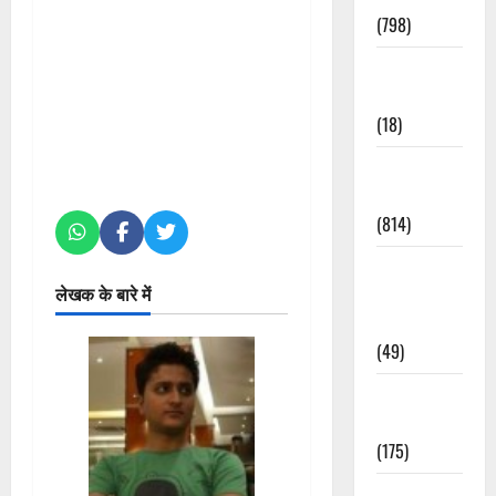
(798)
Culture &
Lifestyle
(18)
Current
Affairs
(814)
Education &
लेखक के बारे में
Exam
Updates
(49)
Festivals &
Events
(175)
Festivals &