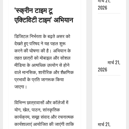
मार्च 21,
2026
‘स्क्रीन टाइम टू
एक्टिविटी टाइम’ अभियान
ऋषिकेश में
बड़ा प्रॉपर्टी
फ्रॉड! 100
डिजिटल निर्भरता के बढ़ते असर को
रुपये के स्टांप
देखते हुए परिषद ने यह पहल शुरू
पेपर पर NRI
करने की घोषणा की है। अभियान के
की जमीन
तहत छात्रों को मोबाइल और सोशल
हड़पी
मार्च 21,
मीडिया के अत्यधिक उपयोग से होने
2026
वाले मानसिक, शारीरिक और शैक्षणिक
प्रभावों के प्रति जागरूक किया
मसूरी रोड
जाएगा।
हादसा: खाई में
गिरी थार, एक
युवक की मौत
विभिन्न छात्रावासों और कॉलेजों में
—SDRF ने
योग, खेल, पाठन, सांस्कृतिक
दो को बचाया
कार्यक्रम, समूह संवाद और रचनात्मक
मार्च 21,
कार्यशालाएं आयोजित की जाएंगी ताकि