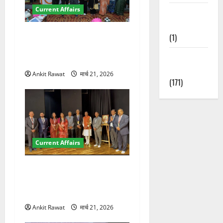
Current Affairs
Waterfalls &
Nature
देहरादून में युवा संसद 2026:
(1)
छात्रों ने लोकतंत्र और संविधान
Weather
पर रखे दमदार विचार
Update
Ankit Rawat
मार्च 21, 2026
(171)
Current Affairs
देहरादून में इंटरनेशनल मैरीटाइम
कॉन्फ्रेंस की शुरुआत, 7 देशों के
200+ प्रतिनिधि शामिल
Ankit Rawat
मार्च 21, 2026