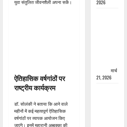
2026
युवा संतुलित जीवनशैली अपना सकें।
रामझूला पुल
की मरम्मत
शुरू! 11
करोड़ की
योजना,
चारधाम
यात्रा से
पहले होगा
काम पूरा
मार्च
ऐतिहासिक वर्षगांठों पर
21, 2026
राष्ट्रीय कार्यक्रम
AIIMS
ऋषिकेश के
नाम पर
डॉ. सोलंकी ने बताया कि आने वाले
नौकरी का
महीनों में कई महत्वपूर्ण ऐतिहासिक
झांसा! फर्जी
वर्षगांठों पर व्यापक आयोजन किए
भर्ती विज्ञापन
जाएंगे। इनमें महारानी अब्बक्का की