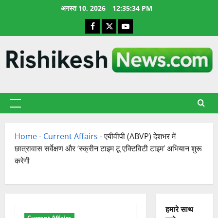
छोड़कर
अगस्त 10, 2026
12:35:35 PM
सामग्री
Facebook
X
YouTube
पर
जाएँ
प्राथमिक
सूची
Home
-
Current Affairs
-
एबीवीपी (ABVP) देशभर में
छात्रावास सर्वेक्षण और ‘स्क्रीन टाइम टू एक्टिविटी टाइम’ अभियान शुरू
करेगी
हमारे साथ
Current Affairs