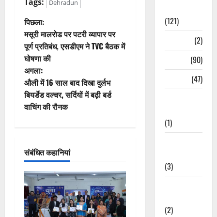
Tags:
Dehradun
Spirituality
पो
(121)
पिछला:
मसूरी मालरोड पर पटरी व्यापार पर
Temples
(2)
स्ट
पूर्ण प्रतिबंध, एसडीएम ने TVC बैठक में
घोषणा की
Temples
(90)
ने
अगला:
Travel
(47)
वि
औली में 16 साल बाद दिखा दुर्लभ
बियर्डेड वल्चर, सर्दियों में बढ़ी बर्ड
Treks &
गे
वाचिंग की रौनक
Adventures
श
(1)
Treks &
न
संबंधित कहानियां
Adventures
(3)
Waterfalls &
Nature
(2)