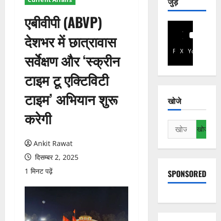
जुड़े
एबीवीपी (ABVP)
देशभर में छात्रावास
Facebook
X
YouTube
सर्वेक्षण और ‘स्क्रीन
टाइम टू एक्टिविटी
टाइम’ अभियान शुरू
खोजे
करेगी
निम्न
को
Ankit Rawat
खोजें:
दिसम्बर 2, 2025
1 मिनट पढ़ें
SPONSORED