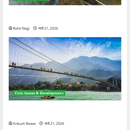
मसूरी रोड हादसा: खाई में गिरी थार, एक युवक की मौत—SDRF
ने दो को बचाया
Rohit Negi
मार्च 21, 2026
Civic Issues & Development
रामझूला पुल की मरम्मत शुरू! 11 करोड़ की योजना, चारधाम
यात्रा से पहले होगा काम पूरा
Ankush Rawat
मार्च 21, 2026