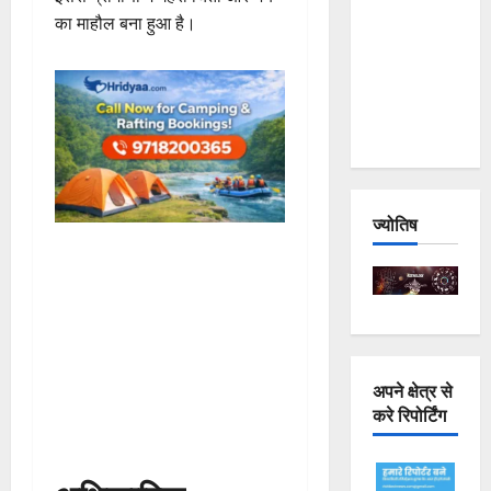
Joshimath
का माहौल बना हुआ है।
— Why Is
This
Destruction
Repeating?
ज्योतिष
अपने क्षेत्र से
करे रिपोर्टिंग