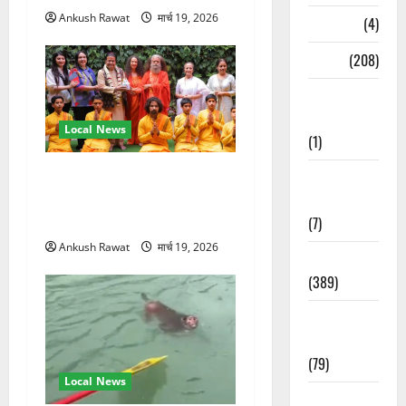
Ankush Rawat
मार्च 19, 2026
Naukri
(4)
News
(208)
Opinion /
Editorial
Local News
(1)
परमार्थ निकेतन पहुंचे अनूप
Opinion &
जलोटा, गंगा आरती में लिया भाग,
Editorial
स्वामी चिदानंद से मुलाकात
(7)
Ankush Rawat
मार्च 19, 2026
Politics
(389)
Sarkari
Naukri
(79)
Local News
Spirituality