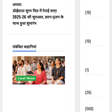
ने
अगला:
Events
वि
डोईवाला शुगर मिल में पेराई सत्र
(10)
2025-26 की शुरुआत, हवन-पूजन के
गे
Food &
साथ हुआ शुभारंभ
Local
श
Cuisine
(10)
न
संबंधित कहानियां
Food &
Local
Cuisine
(1)
Local News
Health &
Wellness
अंतरराष्ट्रीय योग महोत्सव में
(26)
तीसरे दिन योग की गहराई, साधकों
Local News
ने सीखी प्राणायाम और मेडिटेशन
(560)
तकनीक