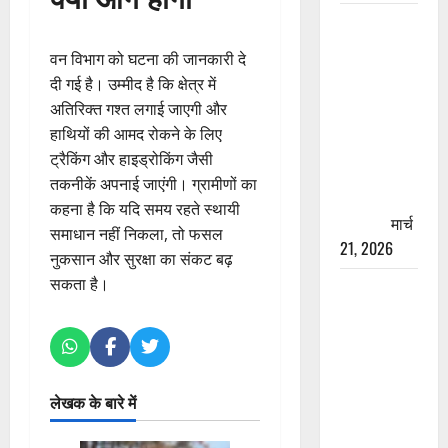
रामझूला पुल
की मरम्मत
वन विभाग को घटना की जानकारी दे
शुरू! 11
दी गई है। उम्मीद है कि क्षेत्र में
करोड़ की
अतिरिक्त गश्त लगाई जाएगी और
योजना,
हाथियों की आमद रोकने के लिए
चारधाम
ट्रैकिंग और हाइड्रोकिंग जैसी
यात्रा से
तकनीकें अपनाई जाएंगी। ग्रामीणों का
पहले होगा
कहना है कि यदि समय रहते स्थायी
काम पूरा
मार्च
समाधान नहीं निकला, तो फसल
21, 2026
नुकसान और सुरक्षा का संकट बढ़
सकता है।
AIIMS
ऋषिकेश के
नाम पर
नौकरी का
झांसा! फर्जी
लेखक के बारे में
भर्ती विज्ञापन
से युवाओं को