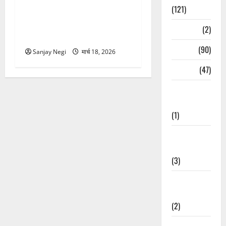
(121)
गंगा में बहते बंदर की बचाई जान,
राफ्टिंग टीम और पर्यटकों का
Temples
(2)
रेस्क्यू वीडियो वायरल
Temples
(90)
Sanjay Negi
मार्च 18, 2026
Travel
(47)
Treks &
Adventures
(1)
Treks &
Adventures
(3)
Waterfalls &
Nature
(2)
Waterfalls &