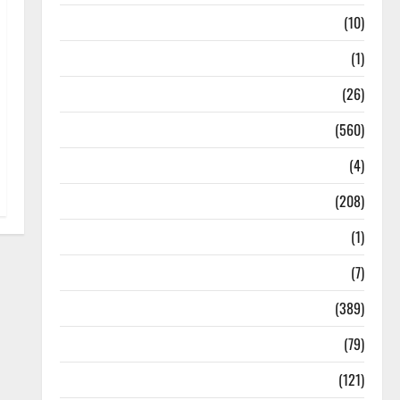
Food & Local Cuisine
(10)
Food & Local Cuisine
(1)
Health & Wellness
(26)
Local News
(560)
Naukri
(4)
News
(208)
Opinion / Editorial
(1)
Opinion & Editorial
(7)
Politics
(389)
Sarkari Naukri
(79)
Spirituality
(121)