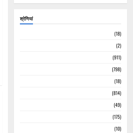
श्रेणियां
Astrology
(18)
Bizarre
(2)
Civic Issues & Development
(911)
Crime & Accident
(798)
Culture & Lifestyle
(18)
Current Affairs
(814)
Education & Exam Updates
(49)
Festivals & Events
(175)
Festivals & Events
(10)