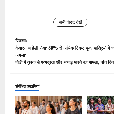
सभी पोस्ट देखें
पो
पिछला:
केदारनाथ हेली सेवा: 80% से अधिक टिकट बुक, यात्रियों में 
स्ट
अगला:
ने
पौड़ी में युवक से अभद्रता और थप्पड़ मारने का मामला, पांच दि
वि
गे
संबंधित कहानियां
श
न