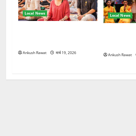
Local News
Local News
अंतरराष्ट्रीय योग महोत्सव में तीसरे दिन
परमार्थ निकेतन प
योग की गहराई, साधकों ने सीखी प्राणायाम
आरती में लिया भा
और मेडिटेशन तकनीक
मुलाकात
Ankush Rawat
मार्च 19, 2026
Ankush Rawat