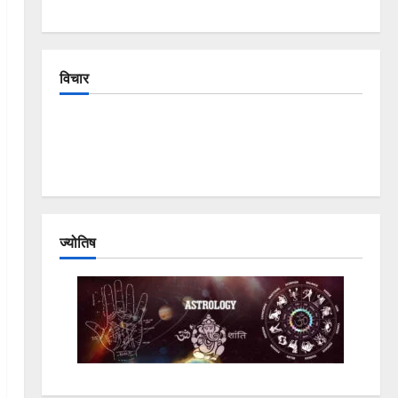
विचार
The Crumbling Mountains of Uttarakhand:
Continuous Disasters in Dehradun, Chamoli, and
Joshimath — Why Is This Destruction Repeating?
ज्योतिष