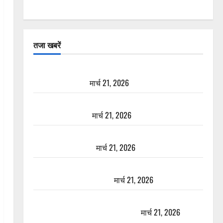
तजा खबरें
दून में रफ्तार का कहर! 120 Km/h थार ने स्कूटी सवारों को
कुचला, एक की मौत
मार्च 21, 2026
ऋषिकेश में बड़ा प्रॉपर्टी फ्रॉड! 100 रुपये के स्टांप पेपर पर
NRI की जमीन हड़पी
मार्च 21, 2026
मसूरी रोड हादसा: खाई में गिरी थार, एक युवक की मौत—
SDRF ने दो को बचाया
मार्च 21, 2026
रामझूला पुल की मरम्मत शुरू! 11 करोड़ की योजना, चारधाम
यात्रा से पहले होगा काम पूरा
मार्च 21, 2026
AIIMS ऋषिकेश के नाम पर नौकरी का झांसा! फर्जी भर्ती
विज्ञापन से युवाओं को ठगने की कोशिश
मार्च 21, 2026