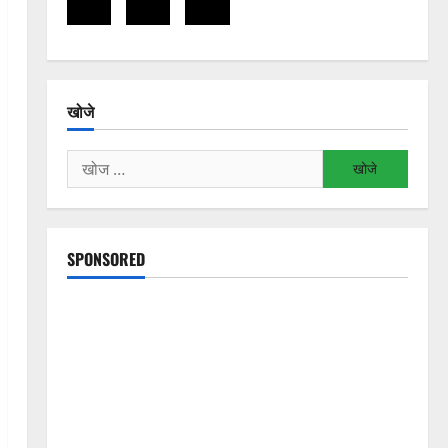
खोजे
निम्न
को
खोजें:
SPONSORED