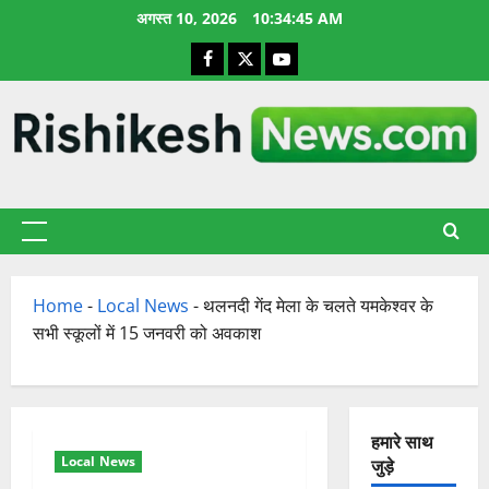
छोड़कर
अगस्त 10, 2026
10:34:46 AM
सामग्री
Facebook
X
YouTube
पर
जाएँ
प्राथमिक
सूची
Home
-
Local News
-
थलनदी गेंद मेला के चलते यमकेश्वर के
सभी स्कूलों में 15 जनवरी को अवकाश
हमारे साथ
Local News
जुड़े