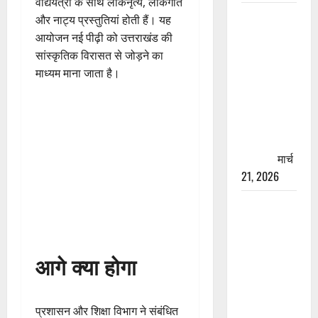
वाद्ययंत्रों के साथ लोकनृत्य, लोकगीत
रामझूला पुल
और नाट्य प्रस्तुतियां होती हैं। यह
की मरम्मत
आयोजन नई पीढ़ी को उत्तराखंड की
शुरू! 11
सांस्कृतिक विरासत से जोड़ने का
करोड़ की
माध्यम माना जाता है।
योजना,
चारधाम
यात्रा से
पहले होगा
काम पूरा
मार्च
21, 2026
AIIMS
ऋषिकेश के
नाम पर
नौकरी का
आगे क्या होगा
झांसा! फर्जी
भर्ती विज्ञापन
से युवाओं को
प्रशासन और शिक्षा विभाग ने संबंधित