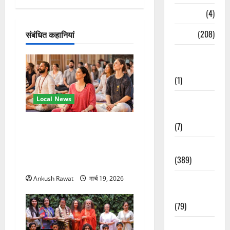
श
Naukri
(4)
न
News
(208)
संबंधित कहानियां
Opinion /
Editorial
(1)
Opinion &
Local News
Editorial
अंतरराष्ट्रीय योग महोत्सव में
(7)
तीसरे दिन योग की गहराई, साधकों
Politics
ने सीखी प्राणायाम और मेडिटेशन
(389)
तकनीक
Sarkari
Ankush Rawat
मार्च 19, 2026
Naukri
(79)
Spirituality