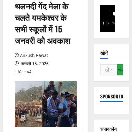
थलनदी गेंद मेला के
चलते यमकेश्वर के
Facebook
X
YouTube
सभी स्कूलों में 15
जनवरी को अवकाश
खोजे
Ankush Rawat
जनवरी 15, 2026
निम्न
1 मिनट पढ़ें
को
खोजें:
SPONSORED
संपादकीय