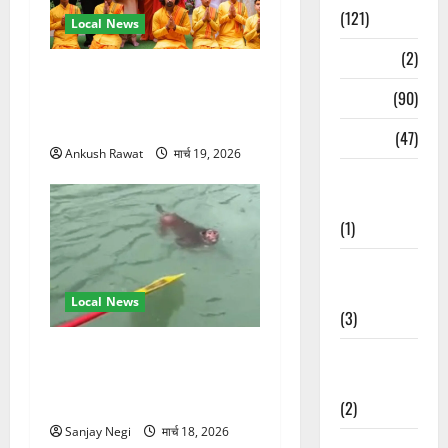
(121)
Local News
Temples
(2)
परमार्थ निकेतन पहुंचे अनूप
Temples
(90)
जलोटा, गंगा आरती में लिया भाग,
स्वामी चिदानंद से मुलाकात
Travel
(47)
Ankush Rawat
मार्च 19, 2026
Treks &
Adventures
(1)
Treks &
Adventures
Local News
(3)
गंगा में बहते बंदर की बचाई जान,
Waterfalls &
राफ्टिंग टीम और पर्यटकों का
Nature
रेस्क्यू वीडियो वायरल
(2)
Sanjay Negi
मार्च 18, 2026
Waterfalls &