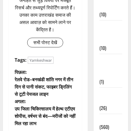
जनहित से जुड़े विषयों पर मजबूत
Events
रिसर्च और तथ्यपूर्ण रिपोर्टिंग करते हैं।
(10)
उनका काम उत्तराखंड समाज की
असल आवाज़ को सामने लाने पर
Food &
केंद्रित है।
Local
Cuisine
सभी पोस्ट देखें
(10)
Food &
Tags:
Yamkeshwar
Local
पो
पिछला:
Cuisine
रेलवे रोड–बनखंडी शांति नगर में तीन
(1)
स्ट
दिन से पानी संकट, फाइबर ड्रिलिंग
Health &
से टूटी पेयजल लाइन
ने
Wellness
अगला:
(26)
वि
उप जिला चिकित्सालय में हेल्थ एटीएम
शोपीस, वर्षभर से बंद—मरीजों को नहीं
Local News
गे
मिल रहा लाभ
(560)