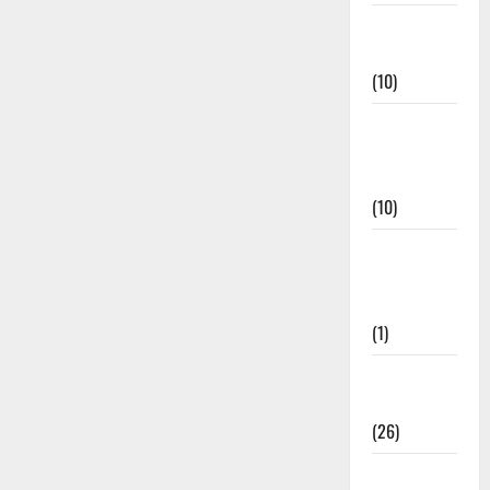
Festivals &
Events
(10)
Food &
Local
Cuisine
(10)
Food &
Local
Cuisine
(1)
Health &
Wellness
(26)
Local News