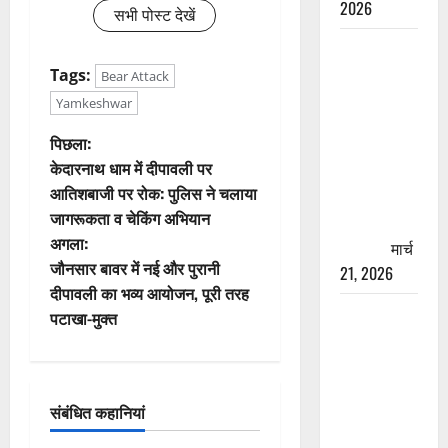
2026
सभी पोस्ट देखें
रामझूला पुल
की मरम्मत
Tags:
Bear Attack
शुरू! 11
Yamkeshwar
करोड़ की
पो
पिछला:
योजना,
केदारनाथ धाम में दीपावली पर
चारधाम
स्ट
आतिशबाजी पर रोक: पुलिस ने चलाया
यात्रा से
जागरूकता व चेकिंग अभियान
पहले होगा
ने
अगला:
काम पूरा
मार्च
वि
जौनसार बावर में नई और पुरानी
21, 2026
दीपावली का भव्य आयोजन, पूरी तरह
गे
AIIMS
पटाखा-मुक्त
ऋषिकेश के
श
नाम पर
नौकरी का
न
संबंधित कहानियां
झांसा! फर्जी
भर्ती विज्ञापन