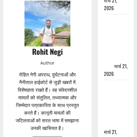
मार्च 21,
2026
ऋषिकेश में
बड़ा प्रॉपर्टी
फ्रॉड! 100
रुपये के स्टांप
Rohit Negi
पेपर पर NRI
की जमीन
Author
हड़पी
मार्च 21,
2026
रोहित नेगी अपराध, दुर्घटनाओं और
नैनीताल हाईकोर्ट से जुड़ी खबरों में
मसूरी रोड
विशेषज्ञता रखते हैं। वह संवेदनशील
हादसा: खाई में
मामलों को संतुलित, तथ्यात्मक और
गिरी थार, एक
जिम्मेदार पत्रकारिता के साथ प्रस्तुत
युवक की मौत
करते हैं। कानूनी मामलों की
—SDRF ने
जटिलताओं को सरल भाषा में समझाना
दो को बचाया
उनकी खासियत है।
मार्च 21,