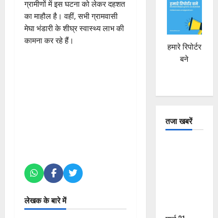
ग्रामीणों में इस घटना को लेकर दहशत
का माहौल है। वहीं, सभी ग्रामवासी
मेघा भंडारी के शीघ्र स्वास्थ्य लाभ की
कामना कर रहे हैं।
हमारे रिपोर्टर
बने
तजा खबरें
दून में रफ्तार
का कहर! 120
Km/h थार ने
स्कूटी सवारों
को कुचला,
लेखक के बारे में
एक की मौत