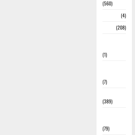
(560)
Naukri
(4)
News
(208)
Opinion /
Editorial
(1)
Opinion &
Editorial
(7)
Politics
(389)
Sarkari
Naukri
(79)