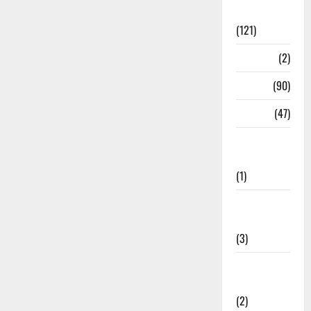
Spirituality
(121)
Temples
(2)
Temples
(90)
Travel
(47)
Treks &
Adventures
(1)
Treks &
Adventures
(3)
Waterfalls &
Nature
(2)