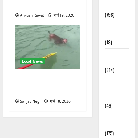
स्वामी चिदानंद से मुलाकात
Accident
(798)
Ankush Rawat
मार्च 19, 2026
Culture &
Lifestyle
(18)
Current
Local News
Affairs
(814)
गंगा में बहते बंदर की बचाई जान,
Education &
राफ्टिंग टीम और पर्यटकों का
Exam
रेस्क्यू वीडियो वायरल
Updates
Sanjay Negi
मार्च 18, 2026
(49)
Festivals &
Events
(175)