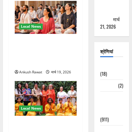
से युवाओं को
ठगने की
कोशिश
मार्च
21, 2026
Local News
अंतरराष्ट्रीय योग महोत्सव में
तीसरे दिन योग की गहराई, साधकों
श्रेणियां
ने सीखी प्राणायाम और मेडिटेशन
तकनीक
Astrology
Ankush Rawat
मार्च 19, 2026
(18)
Bizarre
(2)
Civic Issues
&
Local News
Development
(911)
परमार्थ निकेतन पहुंचे अनूप
जलोटा, गंगा आरती में लिया भाग,
Crime &