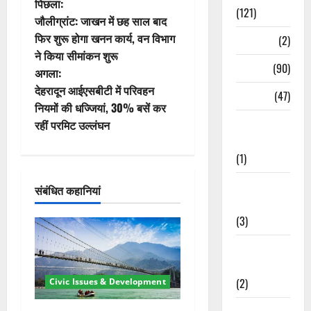
पो
पिछला:
(121)
जौलीग्रांट: जाखन में छह साल बाद
स्ट
फिर शुरू होगा खनन कार्य, वन विभाग
Temples
(2)
ने किया सीमांकन शुरू
ने
Temples
(90)
अगला:
वि
देहरादून आईएसबीटी में परिवहन
Travel
(47)
नियमों की धज्जियां, 30% बसें कर
गे
Treks &
रहीं परमिट उल्लंघन
Adventures
श
(1)
न
Treks &
संबंधित कहानियां
Adventures
(3)
Waterfalls &
Nature
(2)
Civic Issues & Development
Waterfalls &