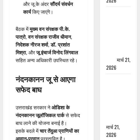
2026
और जू के अंदर
सौंदर्य संवर्धन
कार्य
किए जाएंगे।
ऋषिकेश में
बड़ा प्रॉपर्टी
फ्रॉड! 100
बैठक में
मुख्य वन संरक्षक पी.के.
रुपये के स्टांप
पात्रो
,
वन संरक्षक राजीव धीमान
,
पेपर पर NRI
निदेशक नीरज शर्मा
,
डॉ. प्रशांत
की जमीन
मिश्रा
, और
जू इंचार्ज विनोद लिंगवाल
हड़पी
मार्च 21,
सहित अन्य अधिकारी उपस्थित रहे।
2026
नंदनकानन जू से आएगा
मसूरी रोड
सफेद बाघ
हादसा: खाई में
गिरी थार, एक
युवक की मौत
उत्तराखंड सरकार ने
ओडिशा के
—SDRF ने
नंदनकानन जूलॉजिकल पार्क
से सफेद
दो को बचाया
बाघ लाने की योजना बनाई है।
मार्च 21,
इसके बदले में
चार तेंदुआ प्राणियों का
2026
आदान-प्रदान
प्रस्तावित है।