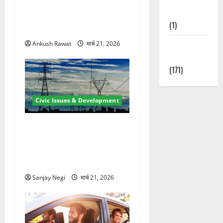
रामझूला पुल की मरम्मत शुरू! 11
Nature
करोड़ की योजना, चारधाम यात्रा
(1)
से पहले होगा काम पूरा
Weather
Ankush Rawat
मार्च 21, 2026
Update
(171)
Civic Issues & Development
कुंभ 2027 की तैयारी तेज! हरिद्वार
में बिजली व्यवस्था मजबूत करने
के लिए 21.51 करोड़ की योजना
मंजूर
Sanjay Negi
मार्च 21, 2026