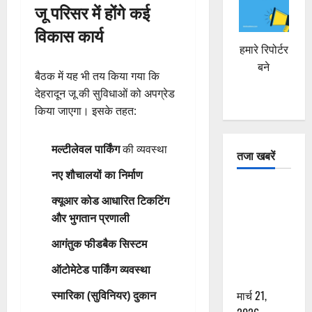
जू परिसर में होंगे कई
विकास कार्य
हमारे रिपोर्टर
बने
बैठक में यह भी तय किया गया कि
देहरादून जू की सुविधाओं को अपग्रेड
किया जाएगा। इसके तहत:
मल्टीलेवल पार्किंग
की व्यवस्था
तजा खबरें
नए शौचालयों का निर्माण
दून में रफ्तार
क्यूआर कोड आधारित टिकटिंग
का कहर! 120
और भुगतान प्रणाली
Km/h थार ने
स्कूटी सवारों
आगंतुक फीडबैक सिस्टम
को कुचला,
ऑटोमेटेड पार्किंग व्यवस्था
एक की मौत
मार्च 21,
स्मारिका (सुविनियर) दुकान