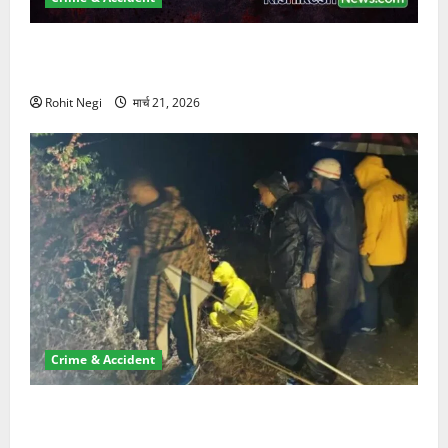
ऋषिकेश में बड़ा प्रॉपर्टी फ्रॉड! 100 रुपये के स्टांप पेपर पर
NRI की जमीन हड़पी
Rohit Negi
मार्च 21, 2026
Crime & Accident
मसूरी रोड हादसा: खाई में गिरी थार, एक युवक की मौत—SDRF
ने दो को बचाया