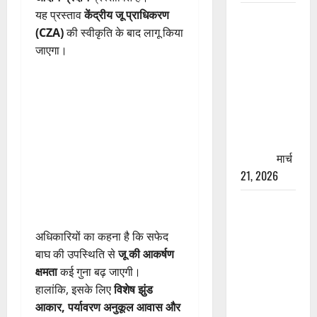
यह प्रस्ताव
केंद्रीय जू प्राधिकरण
रामझूला पुल
(CZA)
की स्वीकृति के बाद लागू किया
की मरम्मत
जाएगा।
शुरू! 11
करोड़ की
योजना,
चारधाम
यात्रा से
पहले होगा
काम पूरा
मार्च
21, 2026
AIIMS
ऋषिकेश के
अधिकारियों का कहना है कि सफेद
नाम पर
बाघ की उपस्थिति से
जू की आकर्षण
नौकरी का
क्षमता
कई गुना बढ़ जाएगी।
झांसा! फर्जी
हालांकि, इसके लिए
विशेष झुंड
भर्ती विज्ञापन
आकार, पर्यावरण अनुकूल आवास और
से युवाओं को