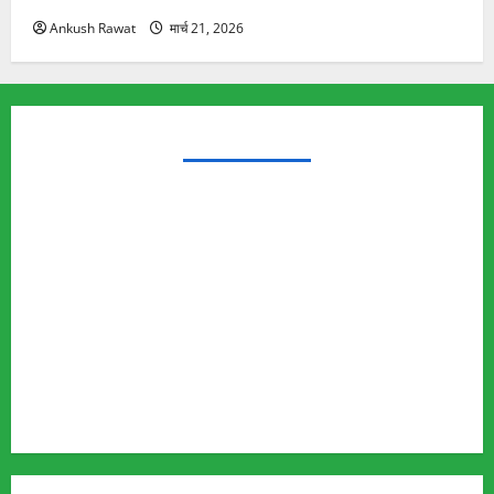
Ankush Rawat
मार्च 21, 2026
TRENDING TOPICS
Rishikesh Land Protest
Ankita Bhandari Murder Case
Wildlife Conflict
Leopard Attack
Bear Attack
Elephant Attack
Articles
Sukhwant Singh Suicide Case
Save Auli