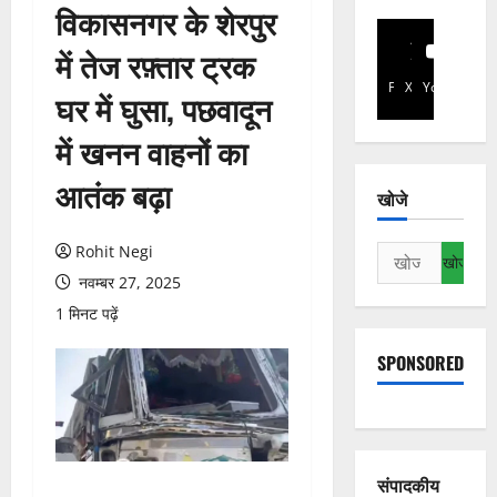
विकासनगर के शेरपुर
में तेज रफ़्तार ट्रक
Facebook
X
YouTube
घर में घुसा, पछवादून
में खनन वाहनों का
आतंक बढ़ा
खोजे
Rohit Negi
निम्न
को
नवम्बर 27, 2025
खोजें:
1 मिनट पढ़ें
SPONSORED
संपादकीय