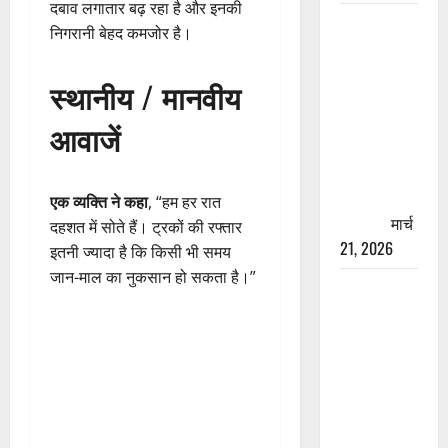
दबाव लगातार बढ़ रहा है और इनकी
रामझूला पुल
निगरानी बेहद कमजोर है।
की मरम्मत
शुरू! 11
स्थानीय / मानवीय
करोड़ की
योजना,
आवाजें
चारधाम
यात्रा से
पहले होगा
एक व्यक्ति ने कहा
, “हम हर रात
काम पूरा
मार्च
दहशत में सोते हैं। ट्रकों की रफ्तार
21, 2026
इतनी ज्यादा है कि किसी भी समय
जान-माल का नुकसान हो सकता है।”
AIIMS
ऋषिकेश के
नाम पर
नौकरी का
झांसा! फर्जी
भर्ती विज्ञापन
से युवाओं को