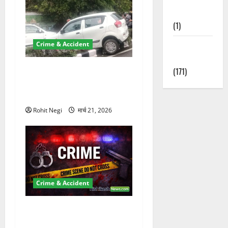
Nature
(1)
Weather
Crime & Accident
Update
दून में रफ्तार का कहर! 120
(171)
Km/h थार ने स्कूटी सवारों को
कुचला, एक की मौत
Rohit Negi
मार्च 21, 2026
Crime & Accident
ऋषिकेश में बड़ा प्रॉपर्टी फ्रॉड!
100 रुपये के स्टांप पेपर पर NRI