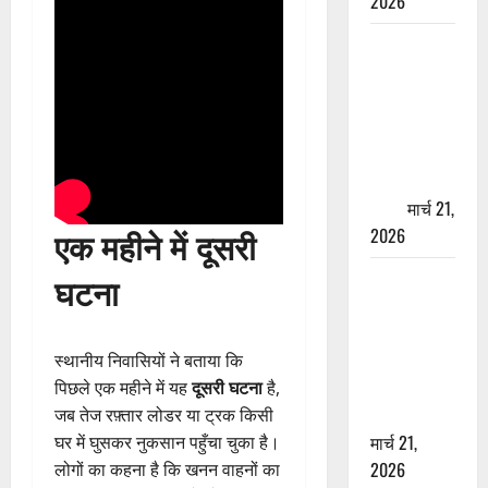
2026
ऋषिकेश में
बड़ा प्रॉपर्टी
फ्रॉड! 100
रुपये के स्टांप
पेपर पर NRI
की जमीन
हड़पी
मार्च 21,
एक महीने में दूसरी
2026
मसूरी रोड
घटना
हादसा: खाई में
गिरी थार, एक
युवक की मौत
स्थानीय निवासियों ने बताया कि
—SDRF ने
पिछले एक महीने में यह
दूसरी घटना
है,
दो को बचाया
जब तेज रफ़्तार लोडर या ट्रक किसी
मार्च 21,
घर में घुसकर नुकसान पहुँचा चुका है।
2026
लोगों का कहना है कि खनन वाहनों का