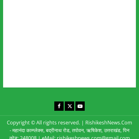
Fact Checking Policy
Disclaimer
Editorial Policy
Privacy Policy
Cookies Policy
Corrections & Complaints Policy
Corrections & Grievance Redressal Policy
Terms & Condition
Advertising & Sponsored Content Policy
Contact Us
Facebook
X
YouTube
Copyright © All rights reserved.
|
RishikeshNews.Com
- महानंदा काम्प्लेक्स, बद्रीनाथ रोड, तपोवन, ऋषिकेश, उत्तराखंड, पिन
कोड: 248008 | eMail: rishikeshnews.com@gmail.com