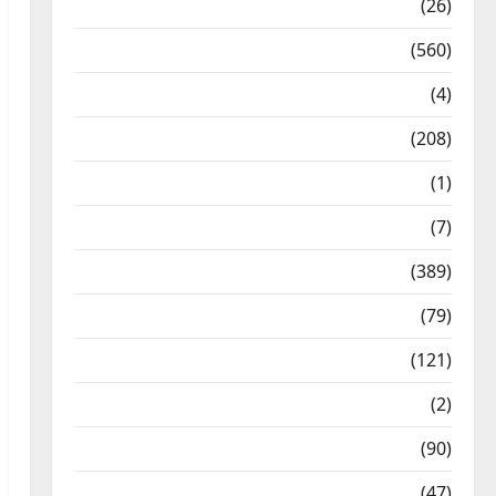
Health & Wellness
(26)
Local News
(560)
Naukri
(4)
News
(208)
Opinion / Editorial
(1)
Opinion & Editorial
(7)
Politics
(389)
Sarkari Naukri
(79)
Spirituality
(121)
Temples
(2)
Temples
(90)
Travel
(47)