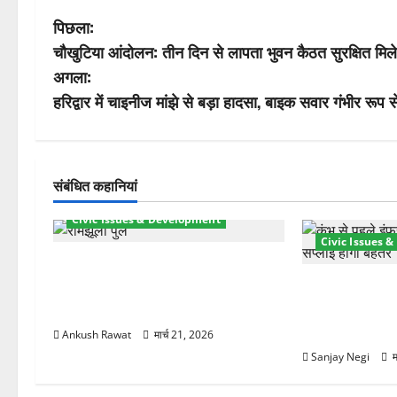
पो
पिछला:
चौखुटिया आंदोलन: तीन दिन से लापता भुवन कैठत सुरक्षित मिल
स्ट
अगला:
ने
हरिद्वार में चाइनीज मांझे से बड़ा हादसा, बाइक सवार गंभीर रूप
वि
गे
संबंधित कहानियां
श
Civic Issues & Development
Civic Issues 
न
रामझूला पुल की मरम्मत शुरू! 11 करोड़ की
योजना, चारधाम यात्रा से पहले होगा काम
कुंभ 2027 की तैया
पूरा
बिजली व्यवस्था 
21.51 करोड़ की 
Ankush Rawat
मार्च 21, 2026
Sanjay Negi
म