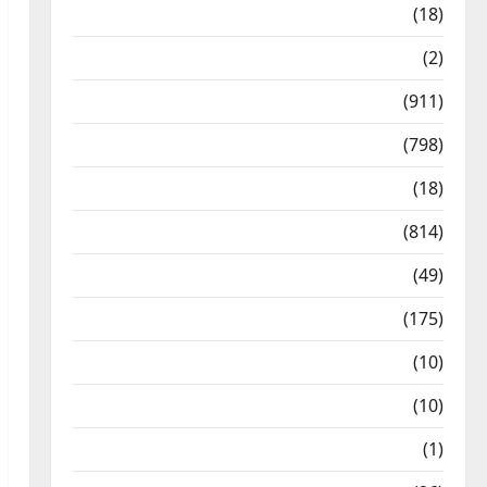
Astrology
(18)
Bizarre
(2)
Civic Issues & Development
(911)
Crime & Accident
(798)
Culture & Lifestyle
(18)
Current Affairs
(814)
Education & Exam Updates
(49)
Festivals & Events
(175)
Festivals & Events
(10)
Food & Local Cuisine
(10)
Food & Local Cuisine
(1)