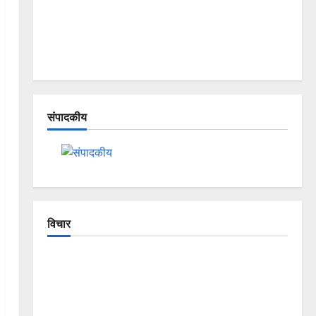
संपादकीय
विचार
The Crumbling Mountains of Uttarakhand:
Continuous Disasters in Dehradun, Chamoli, and
Joshimath — Why Is This Destruction Repeating?