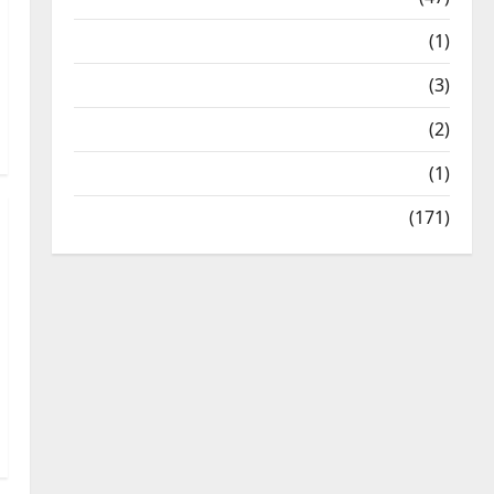
Treks & Adventures
(1)
Treks & Adventures
(3)
Waterfalls & Nature
(2)
Waterfalls & Nature
(1)
Weather Update
(171)