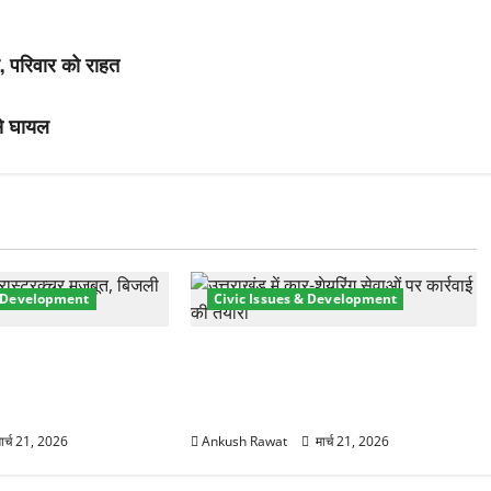
े, परिवार को राहत
 से घायल
& Development
Civic Issues & Development
री तेज! हरिद्वार में
उत्तराखंड में BlaBla पर लग सकती है
मजबूत करने के लिए
रोक! हादसे के बाद सरकार सख्त, जांच
योजना मंजूर
तेज
ार्च 21, 2026
Ankush Rawat
मार्च 21, 2026