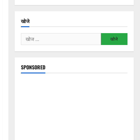
खोजे
निम्न
को
खोजें:
SPONSORED