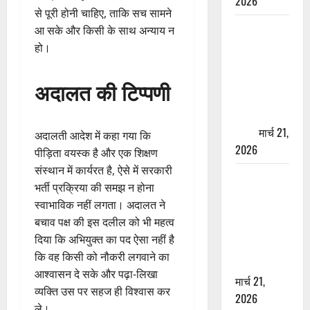
2026
से पूरी होनी चाहिए, ताकि सच सामने
ऋषिकेश में
आ सके और किसी के साथ अन्याय न
बड़ा प्रॉपर्टी
हो।
फ्रॉड! 100
रुपये के स्टांप
अदालत की टिप्पणी
पेपर पर NRI
की जमीन
हड़पी
मार्च 21,
अदालती आदेश में कहा गया कि
2026
पीड़िता वयस्क है और एक शिक्षण
संस्थान में कार्यरत है, ऐसे में सरकारी
मसूरी रोड
भर्ती प्रक्रिया की समझ न होना
हादसा: खाई में
स्वाभाविक नहीं लगता। अदालत ने
गिरी थार, एक
बचाव पक्ष की इस दलील को भी महत्व
युवक की मौत
दिया कि अभियुक्त का पद ऐसा नहीं है
—SDRF ने
कि वह किसी को नौकरी लगवाने का
दो को बचाया
आश्वासन दे सके और पढ़ा-लिखा
मार्च 21,
व्यक्ति उस पर सहज ही विश्वास कर
2026
ले।