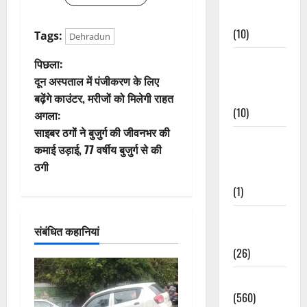
Events
(10)
Tags:
Dehradun
Food &
पो
पिछला:
Local
दून अस्पताल में पंजीकरण के लिए
स्ट
Cuisine
बढ़ेंगे काउंटर, मरीजों को मिलेगी राहत
(10)
अगला:
ने
साइबर ठगों ने बुजुर्ग की जीवनभर की
Food &
वि
कमाई उड़ाई, 77 वर्षीय बुजुर्ग से की
Local
ठगी
Cuisine
गे
(1)
श
Health &
संबंधित कहानियां
न
Wellness
(26)
Local News
(560)