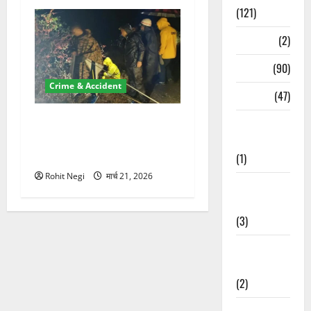
(121)
Temples
(2)
Temples
(90)
Crime & Accident
Travel
(47)
मसूरी रोड हादसा: खाई में गिरी
Treks &
थार, एक युवक की मौत—SDRF
Adventures
ने दो को बचाया
(1)
Rohit Negi
मार्च 21, 2026
Treks &
Adventures
(3)
Waterfalls &
Nature
(2)
Waterfalls &