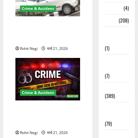
Naukri
(4)
Crime & Accident
News
(208)
दून में रफ्तार का कहर! 120
Km/h थार ने स्कूटी सवारों को
Opinion /
कुचला, एक की मौत
Editorial
(1)
Rohit Negi
मार्च 21, 2026
Opinion &
Editorial
(7)
Politics
Crime & Accident
(389)
Sarkari
ऋषिकेश में बड़ा प्रॉपर्टी फ्रॉड!
Naukri
100 रुपये के स्टांप पेपर पर NRI
(79)
की जमीन हड़पी
Rohit Negi
मार्च 21, 2026
Spirituality