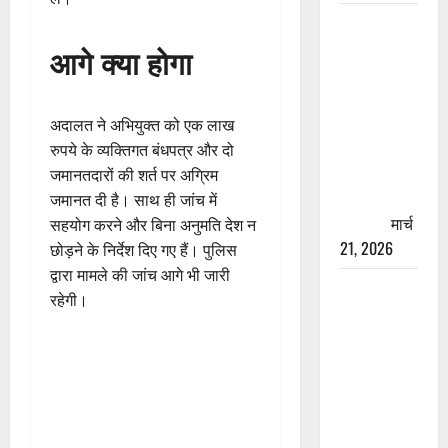
रामझूला पुल
की मरम्मत
आगे क्या होगा
शुरू! 11
करोड़ की
योजना,
अदालत ने अभियुक्त को एक लाख
चारधाम
रुपये के व्यक्तिगत बंधपत्र और दो
यात्रा से
जमानतदारों की शर्त पर अग्रिम
पहले होगा
जमानत दी है। साथ ही जांच में
काम पूरा
मार्च
सहयोग करने और बिना अनुमति देश न
21, 2026
छोड़ने के निर्देश दिए गए हैं। पुलिस
द्वारा मामले की जांच आगे भी जारी
AIIMS
रहेगी।
ऋषिकेश के
नाम पर
नौकरी का
झांसा! फर्जी
भर्ती विज्ञापन
से युवाओं को