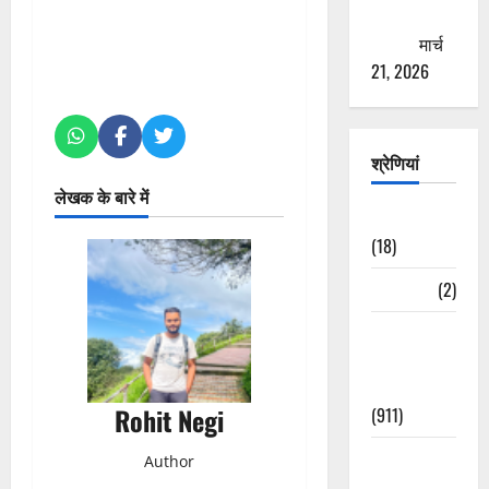
ठगने की
कोशिश
मार्च
21, 2026
श्रेणियां
लेखक के बारे में
Astrology
(18)
Bizarre
(2)
Civic Issues
&
Development
Rohit Negi
(911)
Crime &
Author
Accident