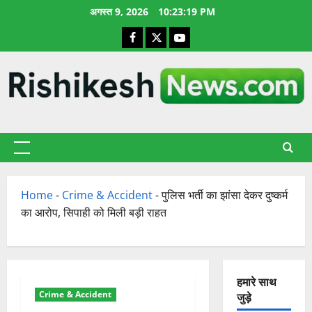
छोड़कर
अगस्त 9, 2026
10:23:20 PM
सामग्री
Facebook
X
YouTube
पर
जाएँ
प्राथमिक
सूची
Home
-
Crime & Accident
-
पुलिस भर्ती का झांसा देकर दुष्कर्म
का आरोप, सिपाही को मिली बड़ी राहत
हमारे साथ
Crime & Accident
जुड़े