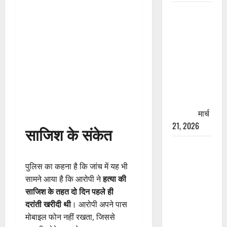
रामझूला पुल
की मरम्मत
शुरू! 11
करोड़ की
योजना,
चारधाम
यात्रा से
पहले होगा
काम पूरा
मार्च
21, 2026
साजिश के संकेत
AIIMS
ऋषिकेश के
पुलिस का कहना है कि जांच में यह भी
नाम पर
सामने आया है कि आरोपी ने
हत्या की
नौकरी का
साजिश के तहत दो दिन पहले ही
झांसा! फर्जी
दरांती खरीदी थी
। आरोपी अपने पास
भर्ती विज्ञापन
मोबाइल फोन नहीं रखता, जिससे
से युवाओं को