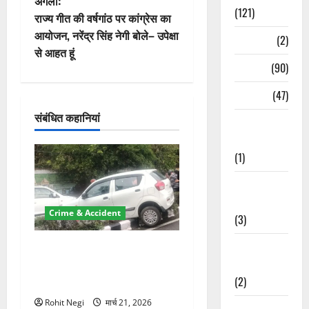
अगला:
(121)
वि
राज्य गीत की वर्षगांठ पर कांग्रेस का
आयोजन, नरेंद्र सिंह नेगी बोले– उपेक्षा
Temples
(2)
गे
से आहत हूं
Temples
(90)
श
Travel
(47)
न
संबंधित कहानियां
Treks &
Adventures
(1)
Treks &
Adventures
Crime & Accident
(3)
Waterfalls &
दून में रफ्तार का कहर! 120
Nature
Km/h थार ने स्कूटी सवारों को
(2)
कुचला, एक की मौत
Rohit Negi
मार्च 21, 2026
Waterfalls &