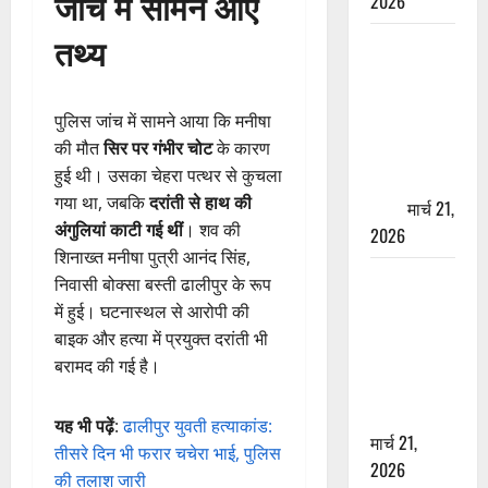
जांच में सामने आए
2026
तथ्य
ऋषिकेश में
बड़ा प्रॉपर्टी
फ्रॉड! 100
पुलिस जांच में सामने आया कि मनीषा
रुपये के स्टांप
की मौत
सिर पर गंभीर चोट
के कारण
पेपर पर NRI
हुई थी। उसका चेहरा पत्थर से कुचला
की जमीन
गया था, जबकि
दरांती से हाथ की
हड़पी
मार्च 21,
अंगुलियां काटी गई थीं
। शव की
2026
शिनाख्त मनीषा पुत्री आनंद सिंह,
मसूरी रोड
निवासी बोक्सा बस्ती ढालीपुर के रूप
हादसा: खाई में
में हुई। घटनास्थल से आरोपी की
गिरी थार, एक
बाइक और हत्या में प्रयुक्त दरांती भी
युवक की मौत
बरामद की गई है।
—SDRF ने
दो को बचाया
यह भी पढ़ें
:
ढालीपुर युवती हत्याकांड:
मार्च 21,
तीसरे दिन भी फरार चचेरा भाई, पुलिस
2026
की तलाश जारी