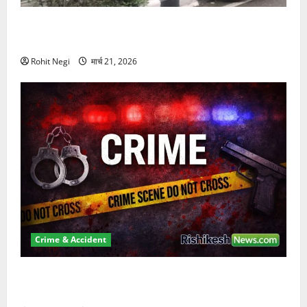
दून में रफ्तार का कहर! 120 Km/h थार ने स्कूटी सवारों को
कुचला, एक की मौत
Rohit Negi
मार्च 21, 2026
Crime & Accident
ऋषिकेश में बड़ा प्रॉपर्टी फ्रॉड! 100 रुपये के स्टांप पेपर पर
NRI की जमीन हड़पी