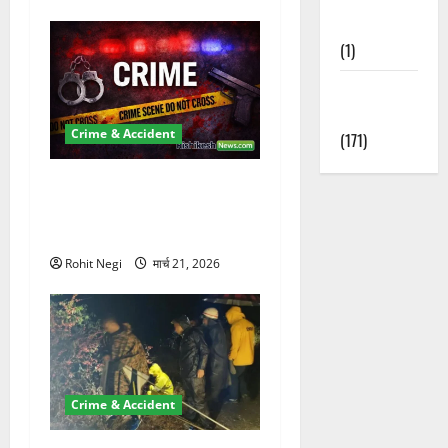
Nature
(1)
Weather
Update
Crime & Accident
(171)
ऋषिकेश में बड़ा प्रॉपर्टी फ्रॉड!
100 रुपये के स्टांप पेपर पर NRI
की जमीन हड़पी
Rohit Negi
मार्च 21, 2026
Crime & Accident