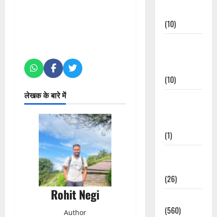
Events
(10)
Food &
Local
Cuisine
(10)
लेखक के बारे में
Food &
Local
Cuisine
(1)
Health &
Wellness
(26)
Rohit Negi
Local News
(560)
Author