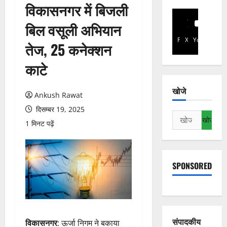
विकासनगर में बिजली
बिल वसूली अभियान
Facebook
X
YouTube
तेज, 25 कनेक्शन
काटे
खोजे
Ankush Rawat
दिसम्बर 19, 2025
निम्न
1 मिनट पढ़ें
को
खोजें:
SPONSORED
संपादकीय
विकासनगर
: ऊर्जा निगम ने बकाया