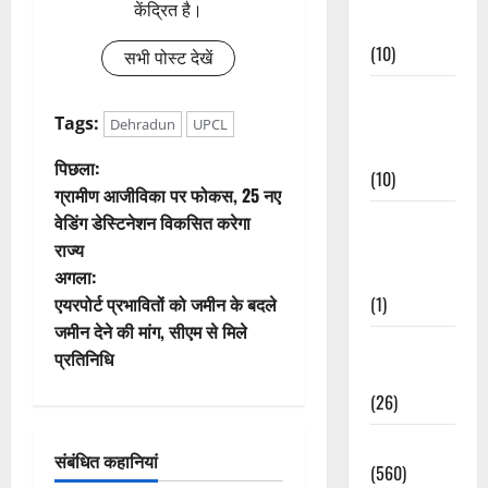
केंद्रित है।
Events
(10)
सभी पोस्ट देखें
Food &
Local
Tags:
Dehradun
UPCL
Cuisine
पो
पिछला:
(10)
ग्रामीण आजीविका पर फोकस, 25 नए
स्ट
Food &
वेडिंग डेस्टिनेशन विकसित करेगा
Local
राज्य
ने
Cuisine
अगला:
वि
(1)
एयरपोर्ट प्रभावितों को जमीन के बदले
जमीन देने की मांग, सीएम से मिले
Health &
गे
प्रतिनिधि
Wellness
श
(26)
न
Local News
संबंधित कहानियां
(560)