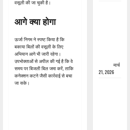
वसूली की जा चुकी है।
रामझूला पुल
की मरम्मत
आगे क्या होगा
शुरू! 11
करोड़ की
योजना,
ऊर्जा निगम ने स्पष्ट किया है कि
चारधाम
बकाया बिलों की वसूली के लिए
यात्रा से
अभियान आगे भी जारी रहेगा।
पहले होगा
उपभोक्ताओं से अपील की गई है कि वे
काम पूरा
मार्च
समय पर बिजली बिल जमा करें, ताकि
21, 2026
कनेक्शन कटने जैसी कार्रवाई से बचा
जा सके।
AIIMS
ऋषिकेश के
नाम पर
नौकरी का
झांसा! फर्जी
भर्ती विज्ञापन
से युवाओं को