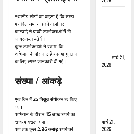
2026
ऋषिकेश में
स्थानीय लोगों का कहना है कि समय
बड़ा प्रॉपर्टी
पर बिल जमा न करने वालों पर
फ्रॉड! 100
कार्रवाई से बाकी उपभोक्ताओं में भी
रुपये के स्टांप
जागरूकता बढ़ेगी।
पेपर पर NRI
कुछ उपभोक्ताओं ने बताया कि
की जमीन
अभियान के दौरान उन्हें बकाया भुगतान
हड़पी
मार्च 21,
के लिए स्पष्ट जानकारी दी गई।
2026
मसूरी रोड
संख्या / आंकड़े
हादसा: खाई में
गिरी थार, एक
युवक की मौत
एक दिन में
25 विद्युत संयोजन
रद्द किए
—SDRF ने
गए।
दो को बचाया
अभियान के दौरान
15 लाख रुपये
का
मार्च 21,
राजस्व वसूला गया।
2026
अब तक कुल
2.36 करोड़ रुपये
की