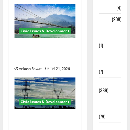
Naukri
(4)
News
(208)
Opinion /
Civic Issues & Development
Editorial
(1)
रामझूला पुल की मरम्मत शुरू! 11
करोड़ की योजना, चारधाम यात्रा
Opinion &
से पहले होगा काम पूरा
Editorial
Ankush Rawat
मार्च 21, 2026
(7)
Politics
(389)
Sarkari
Civic Issues & Development
Naukri
(79)
कुंभ 2027 की तैयारी तेज! हरिद्वार
में बिजली व्यवस्था मजबूत करने
Spirituality