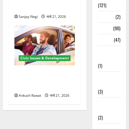
के लिए 21.51 करोड़ की योजना
(121)
मंजूर
Temples
(2)
Sanjay Negi
मार्च 21, 2026
Temples
(90)
Travel
(47)
Treks &
Adventures
Civic Issues & Development
(1)
उत्तराखंड में BlaBla पर लग
Treks &
सकती है रोक! हादसे के बाद
Adventures
सरकार सख्त, जांच तेज
(3)
Ankush Rawat
मार्च 21, 2026
Waterfalls &
Nature
(2)
Waterfalls &