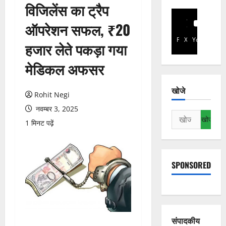
विजिलेंस का ट्रैप
ऑपरेशन सफल, ₹20
Facebook
X
YouTube
हजार लेते पकड़ा गया
मेडिकल अफसर
खोजे
Rohit Negi
नवम्बर 3, 2025
निम्न
1 मिनट पढ़ें
को
खोजें:
SPONSORED
संपादकीय