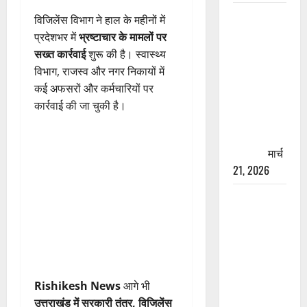
रामझूला पुल
विजिलेंस विभाग ने हाल के महीनों में
की मरम्मत
प्रदेशभर में
भ्रष्टाचार के मामलों पर
शुरू! 11
सख्त कार्रवाई
शुरू की है। स्वास्थ्य
करोड़ की
विभाग, राजस्व और नगर निकायों में
योजना,
कई अफसरों और कर्मचारियों पर
चारधाम
कार्रवाई की जा चुकी है।
यात्रा से
पहले होगा
काम पूरा
मार्च
21, 2026
AIIMS
ऋषिकेश के
नाम पर
नौकरी का
झांसा! फर्जी
भर्ती विज्ञापन
Rishikesh News
आगे भी
से युवाओं को
उत्तराखंड में सरकारी तंत्र, विजिलेंस