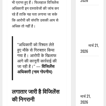
2026
भी प्राप्त हुए हैं। फिलहाल विजिलेंस
अधिकारी इन दस्तावेजों की जांच कर
ऋषिकेश में
रहे हैं ताकि यह पता लगाया जा सके
बड़ा प्रॉपर्टी
कि आरोपी की संपत्ति उसकी आय से
फ्रॉड! 100
अधिक तो नहीं है।
रुपये के स्टांप
पेपर पर NRI
की जमीन
“अधिकारी को रिश्वत लेते
हड़पी
मार्च 21,
हुए मौके से गिरफ्तार किया
2026
गया है। आरोपी के खिलाफ
मसूरी रोड
आगे की कानूनी कार्रवाई की
जा रही है।” —
विजिलेंस
हादसा: खाई में
अधिकारी (नाम गोपनीय)
गिरी थार, एक
युवक की मौत
—SDRF ने
लगातार जारी है विजिलेंस
दो को बचाया
मार्च 21,
की निगरानी
2026