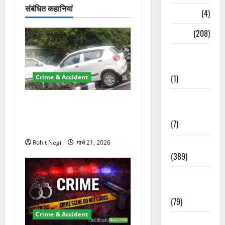
न
संबंधित कहानियां
Naukri
(4)
News
(208)
Opinion /
Editorial
(1)
Crime & Accident
Opinion &
दून में रफ्तार का कहर! 120
Editorial
Km/h थार ने स्कूटी सवारों को
(7)
कुचला, एक की मौत
Politics
Rohit Negi
मार्च 21, 2026
(389)
Sarkari
Naukri
(79)
Crime & Accident
Spirituality