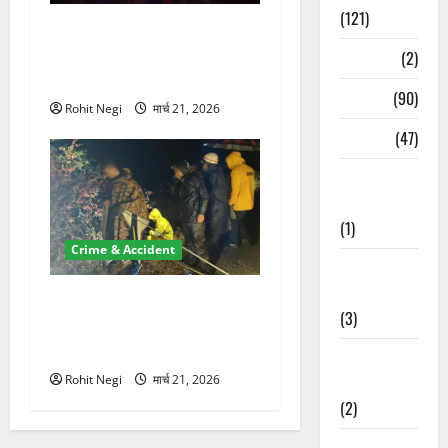
(121)
ऋषिकेश में बड़ा प्रॉपर्टी फ्रॉड!
100 रुपये के स्टांप पेपर पर NRI
Temples
(2)
की जमीन हड़पी
Temples
(90)
Rohit Negi
मार्च 21, 2026
Travel
(47)
Treks &
Adventures
(1)
Crime & Accident
Treks &
Adventures
मसूरी रोड हादसा: खाई में गिरी
(3)
थार, एक युवक की मौत—SDRF
ने दो को बचाया
Waterfalls &
Nature
Rohit Negi
मार्च 21, 2026
(2)
Waterfalls &