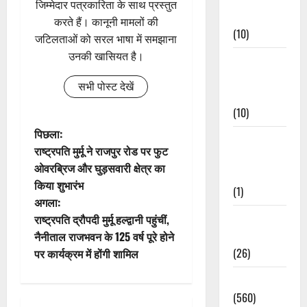
जिम्मेदार पत्रकारिता के साथ प्रस्तुत
Events
करते हैं। कानूनी मामलों की
(10)
जटिलताओं को सरल भाषा में समझाना
उनकी खासियत है।
Food &
Local
सभी पोस्ट देखें
Cuisine
(10)
पो
पिछला:
Food &
राष्ट्रपति मुर्मू ने राजपुर रोड पर फुट
Local
स्ट
ओवरब्रिज और घुड़सवारी क्षेत्र का
Cuisine
किया शुभारंभ
ने
(1)
अगला:
वि
Health &
राष्ट्रपति द्रौपदी मुर्मू हल्द्वानी पहुंचीं,
Wellness
नैनीताल राजभवन के 125 वर्ष पूरे होने
गे
(26)
पर कार्यक्रम में होंगी शामिल
श
Local News
(560)