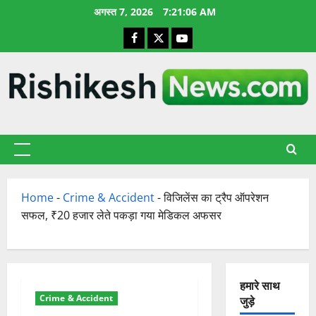
छोड़कर
अगस्त 7, 2026
7:21:07 AM
सामग्री
Facebook
X
YouTube
पर
जाएँ
प्राथमिक
सूची
Home
-
Crime & Accident
-
विजिलेंस का ट्रैप ऑपरेशन
सफल, ₹20 हजार लेते पकड़ा गया मेडिकल अफसर
हमारे साथ
Crime & Accident
जुड़े