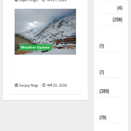
Naukri
(4)
News
(208)
Opinion /
Editorial
(1)
Weather Update
Opinion &
उत्तराखंड में मौसम का कहर!
Editorial
बदरीनाथ में 2 फीट बर्फ,
(7)
60Km/h तूफान का अलर्ट जारी
Politics
Sanjay Negi
मार्च 20, 2026
(389)
Sarkari
Naukri
(79)
Spirituality