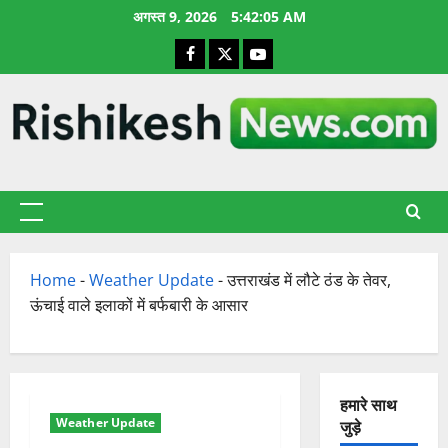
छोड़कर
अगस्त 9, 2026
5:42:06 AM
सामग्री
Facebook
X
YouTube
पर
जाएँ
प्राथमिक
सूची
Home
-
Weather Update
-
उत्तराखंड में लौटे ठंड के तेवर,
ऊंचाई वाले इलाकों में बर्फबारी के आसार
हमारे साथ
Weather Update
जुड़े