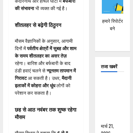
केदारनाथ और हर्षिल घाटी में
बर्फबारी
की संभावना
भी व्यक्त की गई है।
हमारे रिपोर्टर
शीतलहर से बढ़ेगी ठिठुरन
बने
मौसम वैज्ञानिकों के अनुसार, आगामी
दिनों में
पर्वतीय क्षेत्रों में सुबह और शाम
के समय शीतलहर का असर तेज़
रहेगा। बारिश और बर्फबारी के बाद
तजा खबरें
ठंडी हवाएं चलने से
न्यूनतम तापमान में
गिरावट
आ सकती है। उधर,
मैदानी
दून में रफ्तार
इलाकों में कोहरा और धुंध
लोगों को
का कहर! 120
परेशान कर सकता है।
Km/h थार ने
स्कूटी सवारों
छह से आठ नवंबर तक शुष्क रहेगा
को कुचला,
मौसम
एक की मौत
मार्च 21,