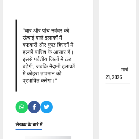
रामझूला पुल
की मरम्मत
शुरू! 11
करोड़ की
“चार और पांच नवंबर को
ऊंचाई वाले इलाकों में
योजना,
बर्फबारी और कुछ हिस्सों में
चारधाम
हल्की बारिश के आसार हैं।
यात्रा से
इससे पर्वतीय जिलों में ठंड
पहले होगा
बढ़ेगी, जबकि मैदानी इलाकों
काम पूरा
मार्च
में कोहरा तापमान को
21, 2026
प्रभावित करेगा।”
AIIMS
ऋषिकेश के
नाम पर
नौकरी का
झांसा! फर्जी
लेखक के बारे में
भर्ती विज्ञापन
से युवाओं को