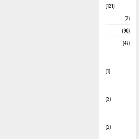
(121)
Temples
(2)
Temples
(90)
Travel
(47)
Treks &
Adventures
(1)
Treks &
Adventures
(3)
Waterfalls &
Nature
(2)
Waterfalls &