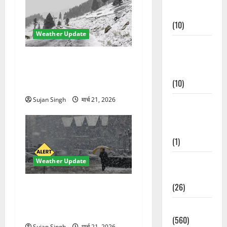
Events
(10)
Weather Update
Food &
Local
चमोली में मौसम का कहर!
Cuisine
बदरीनाथ बर्फ से ढका, हाईवे बंद
(10)
—भूस्खलन से बढ़ी मुश्किलें
Sujan Singh
मार्च 21, 2026
Food &
Local
Cuisine
(1)
Health &
Weather Update
Wellness
(26)
मौसम ने ली अचानक करवट!
बारिश और तेज हवाओं से 10°C
Local News
गिरा तापमान, फिर लौटी ठंड
(560)
Sujan Singh
मार्च 21, 2026