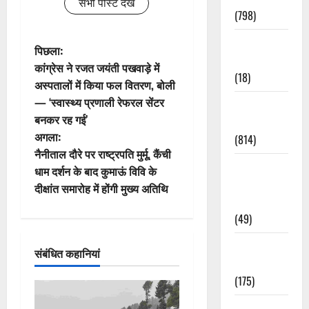
सभी पोस्ट देखें
(798)
Culture &
पो
पिछला:
Lifestyle
कांग्रेस ने रजत जयंती पखवाड़े में
(18)
स्ट
अस्पतालों में किया फल वितरण, बोली
— ‘स्वास्थ्य प्रणाली रेफरल सेंटर
Current
ने
बनकर रह गई’
Affairs
वि
अगला:
(814)
नैनीताल दौरे पर राष्ट्रपति मुर्मू, कैंची
गे
Education &
धाम दर्शन के बाद कुमाऊं विवि के
Exam
दीक्षांत समारोह में होंगी मुख्य अतिथि
श
Updates
(49)
न
Festivals &
संबंधित कहानियां
Events
(175)
Festivals &