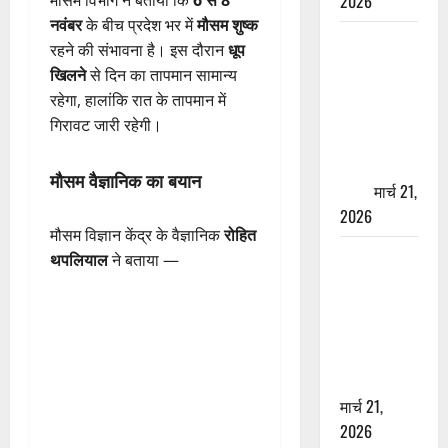
2026
मौसम विभाग ने बताया कि
6 से 8
नवंबर
के बीच प्रदेश भर में
मौसम शुष्क
ऋषिकेश में
रहने की संभावना है। इस दौरान
धूप
बड़ा प्रॉपर्टी
खिलने
से दिन का तापमान सामान्य
फ्रॉड! 100
रहेगा, हालांकि रात के तापमान में
रुपये के स्टांप
गिरावट जारी रहेगी।
पेपर पर NRI
की जमीन
मौसम वैज्ञानिक का बयान
हड़पी
मार्च 21,
2026
मौसम विज्ञान केंद्र के वैज्ञानिक
रोहित
मसूरी रोड
थपलियाल
ने बताया —
हादसा: खाई में
गिरी थार, एक
युवक की मौत
—SDRF ने
दो को बचाया
मार्च 21,
2026