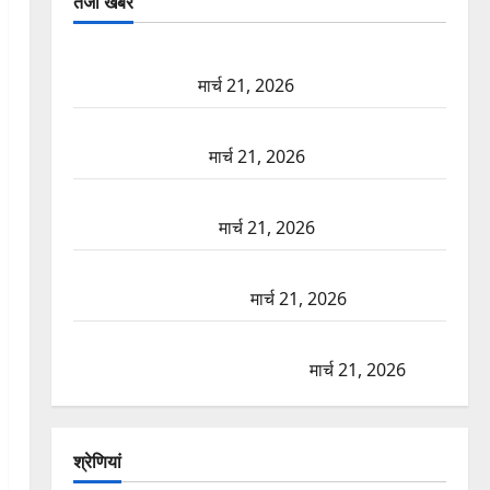
तजा खबरें
दून में रफ्तार का कहर! 120 Km/h थार ने स्कूटी सवारों को
कुचला, एक की मौत
मार्च 21, 2026
ऋषिकेश में बड़ा प्रॉपर्टी फ्रॉड! 100 रुपये के स्टांप पेपर पर
NRI की जमीन हड़पी
मार्च 21, 2026
मसूरी रोड हादसा: खाई में गिरी थार, एक युवक की मौत—
SDRF ने दो को बचाया
मार्च 21, 2026
रामझूला पुल की मरम्मत शुरू! 11 करोड़ की योजना, चारधाम
यात्रा से पहले होगा काम पूरा
मार्च 21, 2026
AIIMS ऋषिकेश के नाम पर नौकरी का झांसा! फर्जी भर्ती
विज्ञापन से युवाओं को ठगने की कोशिश
मार्च 21, 2026
श्रेणियां