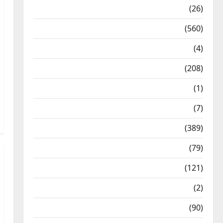
Health & Wellness
(26)
Local News
(560)
Naukri
(4)
News
(208)
Opinion / Editorial
(1)
Opinion & Editorial
(7)
Politics
(389)
Sarkari Naukri
(79)
Spirituality
(121)
Temples
(2)
Temples
(90)