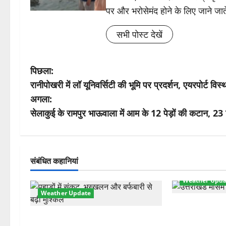
पर और भरोसेमंद होने के लिए जाने जाते
सभी पोस्ट देखें
पो
पिछला:
रानीपोखरी में लॉ यूनिवर्सिटी की भूमि पर प्रदर्शन, एयरपोर्ट वि
स्ट
अगला:
ने
सेलाकुई के रामपुर भाऊवाला में आम के 12 पेड़ों की कटान,
वि
गे
संबंधित कहानियां
श
Weather Upda
Weather Update
न
मौसम ने ली अच
चमोली में मौसम का कहर! बदरीनाथ बर्फ से
तेज हवाओं से 1