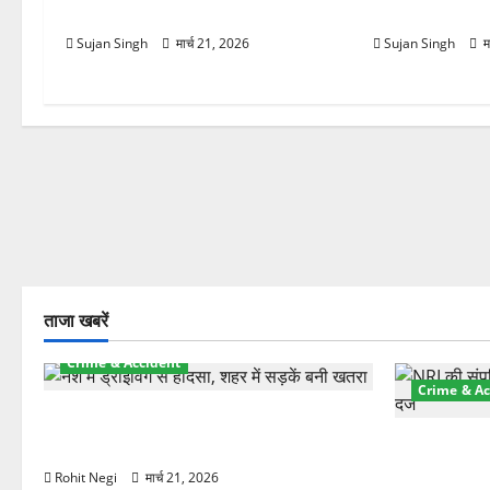
ढका, हाईवे बंद—भूस्खलन से बढ़ी मुश्किलें
लौटी ठंड
Sujan Singh
मार्च 21, 2026
Sujan Singh
म
ताजा खबरें
Crime & Accident
Crime & Ac
दून में रफ्तार का कहर! 120 Km/h थार ने
स्कूटी सवारों को कुचला, एक की मौत
ऋषिकेश में बड
स्टांप पेपर 
Rohit Negi
मार्च 21, 2026