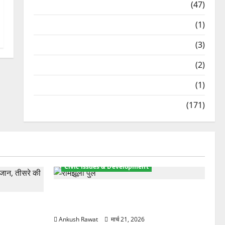
Travel
(47)
Treks & Adventures
(1)
Treks & Adventures
(3)
Waterfalls & Nature
(2)
Waterfalls & Nature
(1)
Weather Update
(171)
Civic Issues & Development
रामझूला पुल की मरम्मत शुरू! 11 करोड़ की
ार, एक युवक
योजना, चारधाम यात्रा से पहले होगा काम पूरा
Ankush Rawat
मार्च 21, 2026