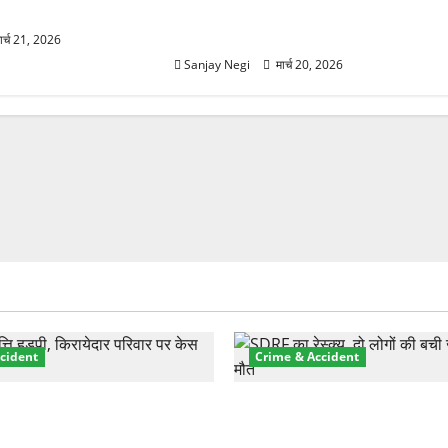
2 फीट बर्फ, 60Km/h तूफान का अलर्ट
जारी
ार्च 21, 2026
Sanjay Negi
मार्च 20, 2026
cident
Crime & Accident
़ा प्रॉपर्टी फ्रॉड! 100 रुपये के
मसूरी रोड हादसा: खाई में गिरी थ
पर NRI की जमीन हड़पी
की मौत—SDRF ने दो को बचाया