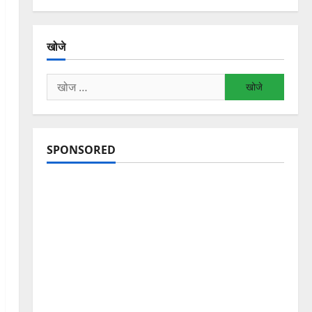
खोजे
निम्न
को
खोजें:
SPONSORED