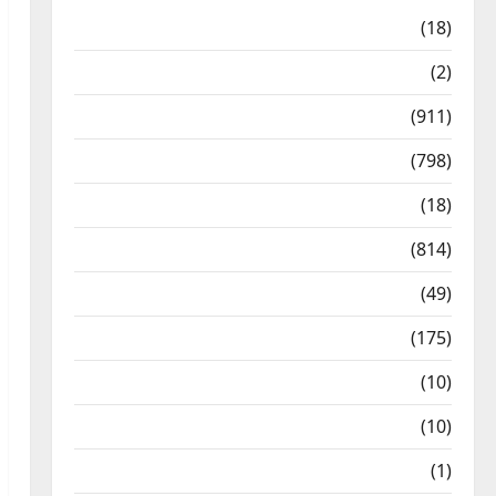
Astrology
(18)
Bizarre
(2)
Civic Issues & Development
(911)
Crime & Accident
(798)
Culture & Lifestyle
(18)
Current Affairs
(814)
Education & Exam Updates
(49)
Festivals & Events
(175)
Festivals & Events
(10)
Food & Local Cuisine
(10)
Food & Local Cuisine
(1)