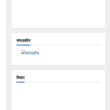
संपादकीय
विचार
The Crumbling Mountains of
Uttarakhand: Continuous Disasters in
Dehradun, Chamoli, and Joshimath —
Why Is This Destruction Repeating?