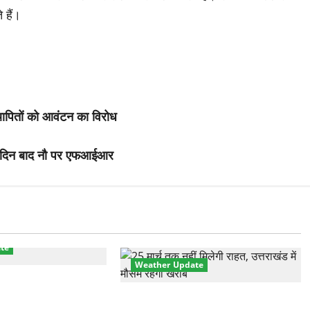
 हैं।
स्थापितों को आवंटन का विरोध
 23 दिन बाद नौ पर एफआईआर
te
Weather Update
ानक करवट! बारिश और
0°C गिरा तापमान, फिर
उत्तराखंड में मौसम का कहर! बदरीनाथ में