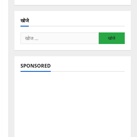
खोजे
निम्न
को
खोजें:
SPONSORED