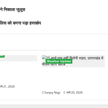
ने निकाला जुलूस
िस को करना पड़ा हस्तक्षेप
te
Weather Update
ानक करवट! बारिश और
0°C गिरा तापमान, फिर
उत्तराखंड में मौसम का कहर! बदरीनाथ में
2 फीट बर्फ, 60Km/h तूफान का अलर्ट
जारी
ार्च 21, 2026
Sanjay Negi
मार्च 20, 2026