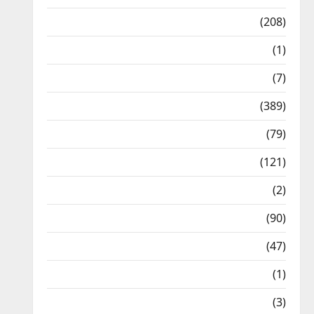
News
(208)
Opinion / Editorial
(1)
Opinion & Editorial
(7)
Politics
(389)
Sarkari Naukri
(79)
Spirituality
(121)
Temples
(2)
Temples
(90)
Travel
(47)
Treks & Adventures
(1)
Treks & Adventures
(3)