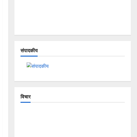
संपादकीय
विचार
The Crumbling Mountains of
Uttarakhand: Continuous Disasters in
Dehradun, Chamoli, and Joshimath —
Why Is This Destruction Repeating?