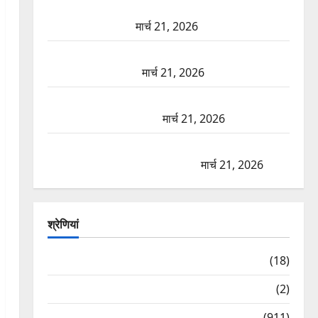
ऋषिकेश में बड़ा प्रॉपर्टी फ्रॉड! 100 रुपये के स्टांप पेपर पर
NRI की जमीन हड़पी
मार्च 21, 2026
मसूरी रोड हादसा: खाई में गिरी थार, एक युवक की मौत—
SDRF ने दो को बचाया
मार्च 21, 2026
रामझूला पुल की मरम्मत शुरू! 11 करोड़ की योजना, चारधाम
यात्रा से पहले होगा काम पूरा
मार्च 21, 2026
AIIMS ऋषिकेश के नाम पर नौकरी का झांसा! फर्जी भर्ती
विज्ञापन से युवाओं को ठगने की कोशिश
मार्च 21, 2026
श्रेणियां
Astrology
(18)
Bizarre
(2)
Civic Issues & Development
(911)