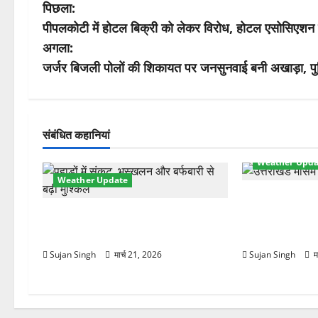
पो
पिछला:
पीपलकोटी में होटल बिक्री को लेकर विरोध, होटल एसोसिएशन 
स्ट
अगला:
ने
जर्जर बिजली पोलों की शिकायत पर जनसुनवाई बनी अखाड़ा, पुल
वि
गे
संबंधित कहानियां
श
Weather Upda
Weather Update
न
मौसम ने ली अच
चमोली में मौसम का कहर! बदरीनाथ बर्फ से
तेज हवाओं से 1
ढका, हाईवे बंद—भूस्खलन से बढ़ी मुश्किलें
लौटी ठंड
Sujan Singh
मार्च 21, 2026
Sujan Singh
म