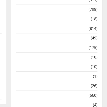
Crime & Accident
(798)
Culture & Lifestyle
(18)
Current Affairs
(814)
Education & Exam Updates
(49)
Festivals & Events
(175)
Festivals & Events
(10)
Food & Local Cuisine
(10)
Food & Local Cuisine
(1)
Health & Wellness
(26)
Local News
(560)
Naukri
(4)