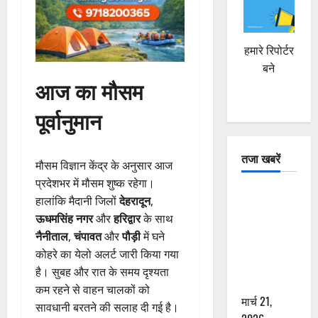
हमारे रिपोर्टर
बने
आज का मौसम
पूर्वानुमान
तजा खबरें
मौसम विज्ञान केंद्र के अनुसार आज
प्रदेशभर में मौसम शुष्क रहेगा।
दून में रफ्तार
हालांकि मैदानी जिलों
देहरादून
,
का कहर! 120
ऊधमसिंह नगर
और
हरिद्वार
के साथ
Km/h थार ने
नैनीताल
,
चंपावत
और
पौड़ी
में घने
स्कूटी सवारों
कोहरे का येलो अलर्ट जारी किया गया
को कुचला,
है। सुबह और रात के समय दृश्यता
एक की मौत
कम रहने से वाहन चालकों को
मार्च 21,
सावधानी बरतने की सलाह दी गई है।