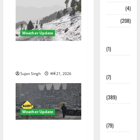
Naukri
(4)
News
(208)
Opinion /
Weather Update
Editorial
(1)
चमोली में मौसम का कहर!
बदरीनाथ बर्फ से ढका, हाईवे बंद
Opinion &
—भूस्खलन से बढ़ी मुश्किलें
Editorial
Sujan Singh
मार्च 21, 2026
(7)
Politics
(389)
Sarkari
Weather Update
Naukri
(79)
मौसम ने ली अचानक करवट!
बारिश और तेज हवाओं से 10°C
Spirituality