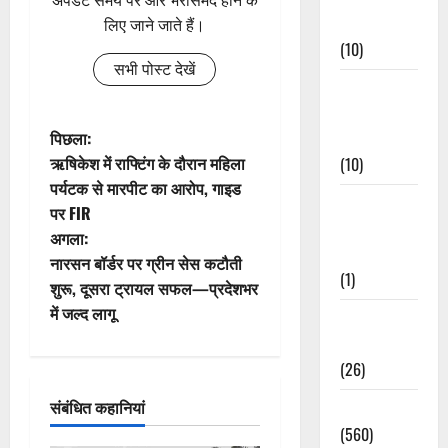
Events
लिए जाने जाते हैं।
(10)
सभी पोस्ट देखें
Food &
Local
पो
पिछला:
Cuisine
ऋषिकेश में राफ्टिंग के दौरान महिला
(10)
स्ट
पर्यटक से मारपीट का आरोप, गाइड
Food &
पर FIR
ने
Local
अगला:
Cuisine
वि
नारसन बॉर्डर पर ग्रीन सेस कटौती
(1)
शुरू, दूसरा ट्रायल सफल—प्रदेशभर
गे
में जल्द लागू
Health &
Wellness
श
(26)
न
संबंधित कहानियां
Local News
(560)