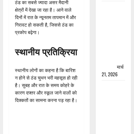
ठंड का सबसे ज्यादा असर मैदानी
रामझूला पुल
क्षेत्रों में देखा जा रहा है। आने वाले
की मरम्मत
दिनों में रात के न्यूनतम तापमान में और
शुरू! 11
गिरावट हो सकती है, जिससे ठंड का
करोड़ की
प्रकोप बढ़ेगा।
योजना,
चारधाम
स्थानीय प्रतिक्रिया
यात्रा से
पहले होगा
काम पूरा
मार्च
स्थानीय लोगों का कहना है कि बारिश
21, 2026
न होने से ठंड चुभन भरी महसूस हो रही
है। सुबह और रात के समय कोहरे के
AIIMS
कारण दफ्तर और स्कूल जाने वालों को
ऋषिकेश के
दिक्कतों का सामना करना पड़ रहा है।
नाम पर
नौकरी का
झांसा! फर्जी
भर्ती विज्ञापन
से युवाओं को