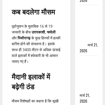
2026
कब बदलेगा मौसम
ऋषिकेश में
बड़ा प्रॉपर्टी
फ्रॉड! 100
पूर्वानुमान के मुताबिक 16 से 19
रुपये के स्टांप
जनवरी के बीच
उत्तरकाशी
,
चमोली
पेपर पर NRI
और
पिथौरागढ़
के कुछ हिस्सों में हल्की
की जमीन
बारिश होने की संभावना है। इसके
हड़पी
मार्च 21,
साथ ही 3400 मीटर से अधिक ऊंचाई
2026
वाले इलाकों में बर्फबारी के भी आसार
मसूरी रोड
जताए गए हैं।
हादसा: खाई में
गिरी थार, एक
मैदानी इलाकों में
युवक की मौत
—SDRF ने
बढ़ेगी ठंड
दो को बचाया
मार्च 21,
2026
मौसम विशेषज्ञों का कहना है कि सूखी