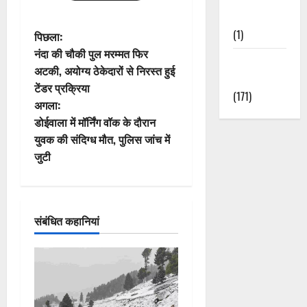
Nature
पो
(1)
पिछला:
नंदा की चौकी पुल मरम्मत फिर
Weather
स्ट
अटकी, अयोग्य ठेकेदारों से निरस्त हुई
Update
टेंडर प्रक्रिया
ने
(171)
अगला:
वि
डोईवाला में मॉर्निंग वॉक के दौरान
युवक की संदिग्ध मौत, पुलिस जांच में
गे
जुटी
श
न
संबंधित कहानियां