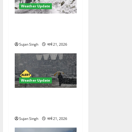
Weather Update
चमोली में मौसम का कहर!
बदरीनाथ बर्फ से ढका, हाईवे बंद
—भूस्खलन से बढ़ी मुश्किलें
Sujan Singh
मार्च 21, 2026
Weather Update
मौसम ने ली अचानक करवट!
बारिश और तेज हवाओं से 10°C
गिरा तापमान, फिर लौटी ठंड
Sujan Singh
मार्च 21, 2026