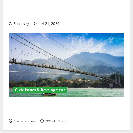
मसूरी रोड हादसा: खाई में गिरी थार, एक युवक की मौत—SDRF
ने दो को बचाया
Rohit Negi
मार्च 21, 2026
Civic Issues & Development
रामझूला पुल की मरम्मत शुरू! 11 करोड़ की योजना, चारधाम
यात्रा से पहले होगा काम पूरा
Ankush Rawat
मार्च 21, 2026