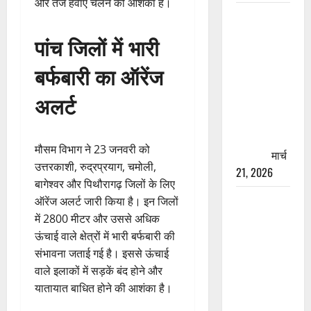
और तेज हवाएं चलने की आशंका है।
रामझूला पुल
की मरम्मत
पांच जिलों में भारी
शुरू! 11
करोड़ की
बर्फबारी का ऑरेंज
योजना,
अलर्ट
चारधाम
यात्रा से
पहले होगा
मौसम विभाग ने 23 जनवरी को
काम पूरा
मार्च
उत्तरकाशी, रुद्रप्रयाग, चमोली,
21, 2026
बागेश्वर और पिथौरागढ़ जिलों के लिए
AIIMS
ऑरेंज अलर्ट जारी किया है। इन जिलों
ऋषिकेश के
में 2800 मीटर और उससे अधिक
नाम पर
ऊंचाई वाले क्षेत्रों में भारी बर्फबारी की
नौकरी का
संभावना जताई गई है। इससे ऊंचाई
झांसा! फर्जी
वाले इलाकों में सड़कें बंद होने और
भर्ती विज्ञापन
यातायात बाधित होने की आशंका है।
से युवाओं को