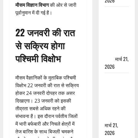
2026
मौसम विज्ञान विभाग
की ओर से जारी
ऋषिकेश में
पूर्वानुमान में दी गई है।
बड़ा प्रॉपर्टी
फ्रॉड! 100
22 जनवरी की रात
रुपये के स्टांप
से सक्रिय होगा
पेपर पर NRI
की जमीन
पश्चिमी विक्षोभ
हड़पी
मार्च 21,
2026
मौसम वैज्ञानिकों के मुताबिक पश्चिमी
मसूरी रोड
विक्षोभ 22 जनवरी की रात से सक्रिय
हादसा: खाई में
होकर 24 जनवरी दोपहर तक असर
गिरी थार, एक
दिखाएगा। 23 जनवरी को इसकी
युवक की मौत
तीव्रता सबसे अधिक रहने की
—SDRF ने
संभावना है। इस दौरान पर्वतीय जिलों
दो को बचाया
में भारी बर्फबारी और निचले क्षेत्रों में
मार्च 21,
तेज बारिश के साथ बिजली चमकने
2026