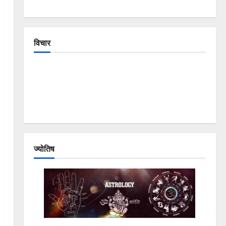
विचार
The Crumbling Mountains of
Uttarakhand: Continuous Disasters in
Dehradun, Chamoli, and Joshimath —
Why Is This Destruction Repeating?
ज्योतिष