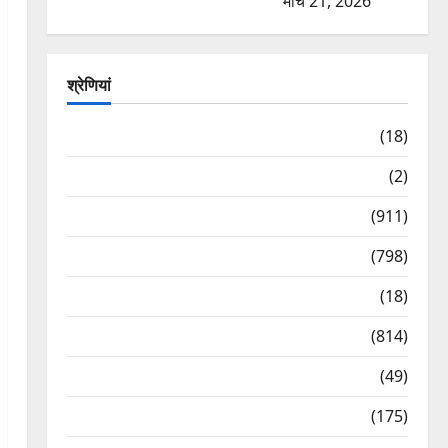
विज्ञापन से युवाओं को ठगने की कोशिश
मार्च 21, 2026
श्रेणियां
Astrology
(18)
Bizarre
(2)
Civic Issues & Development
(911)
Crime & Accident
(798)
Culture & Lifestyle
(18)
Current Affairs
(814)
Education & Exam Updates
(49)
Festivals & Events
(175)