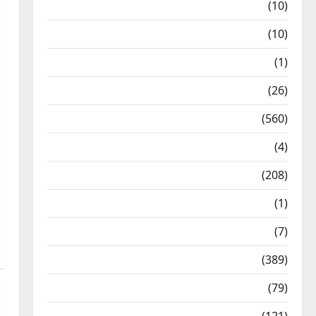
Festivals & Events
(10)
Food & Local Cuisine
(10)
Food & Local Cuisine
(1)
Health & Wellness
(26)
Local News
(560)
Naukri
(4)
News
(208)
Opinion / Editorial
(1)
Opinion & Editorial
(7)
Politics
(389)
Sarkari Naukri
(79)
Spirituality
(121)