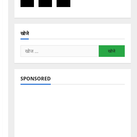
खोजे
निम्न
को
खोजें:
SPONSORED