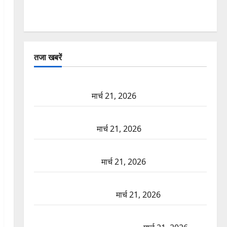
तजा खबरें
दून में रफ्तार का कहर! 120 Km/h थार ने स्कूटी सवारों को
कुचला, एक की मौत
मार्च 21, 2026
ऋषिकेश में बड़ा प्रॉपर्टी फ्रॉड! 100 रुपये के स्टांप पेपर पर
NRI की जमीन हड़पी
मार्च 21, 2026
मसूरी रोड हादसा: खाई में गिरी थार, एक युवक की मौत—
SDRF ने दो को बचाया
मार्च 21, 2026
रामझूला पुल की मरम्मत शुरू! 11 करोड़ की योजना, चारधाम
यात्रा से पहले होगा काम पूरा
मार्च 21, 2026
AIIMS ऋषिकेश के नाम पर नौकरी का झांसा! फर्जी भर्ती