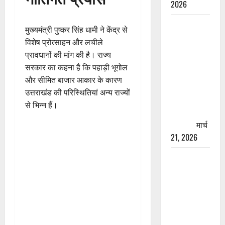
2026
रामझूला पुल
मुख्यमंत्री पुष्कर सिंह धामी ने केंद्र से
की मरम्मत
विशेष प्रोत्साहन और लचीले
शुरू! 11
प्रावधानों की मांग की है। राज्य
करोड़ की
सरकार का कहना है कि पहाड़ी भूगोल
योजना,
और सीमित बाजार आकार के कारण
चारधाम
उत्तराखंड की परिस्थितियां अन्य राज्यों
यात्रा से
से भिन्न हैं।
पहले होगा
काम पूरा
मार्च
21, 2026
AIIMS
ऋषिकेश के
नाम पर
नौकरी का
झांसा! फर्जी
भर्ती विज्ञापन