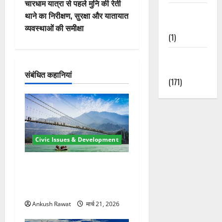
वि
चारधाम यात्रा से पहले मुनि की रेती
Waterfalls &
थाने का निरीक्षण, सुरक्षा और यातायात
गे
Nature
व्यवस्थाओं की समीक्षा
(1)
श
Weather
न
Update
संबंधित कहानियां
(171)
Civic Issues & Development
रामझूला पुल की मरम्मत शुरू! 11
करोड़ की योजना, चारधाम यात्रा
से पहले होगा काम पूरा
Ankush Rawat
मार्च 21, 2026