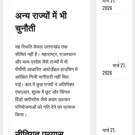
मार्च 21,
2026
अन्य राज्यों में भी
ऋषिकेश में
चुनौती
बड़ा प्रॉपर्टी
फ्रॉड! 100
रुपये के स्टांप
यह स्थिति केवल उत्तराखंड तक
पेपर पर NRI
सीमित नहीं है। महाराष्ट्र, राजस्थान
की जमीन
और मध्य प्रदेश जैसे राज्यों में भी
हड़पी
मार्च 21,
पीपीपी आधारित अफोर्डेबल हाउसिंग में
2026
अपेक्षित निजी भागीदारी नहीं मिल
मसूरी रोड
पाई। बाद में कुछ राज्यों ने अतिरिक्त
हादसा: खाई में
एफएआर, शुल्क में छूट और सिंगल
गिरी थार, एक
विंडो क्लीयरेंस जैसे कदम उठाकर
युवक की मौत
परियोजनाओं को गति देने का प्रयास
—SDRF ने
किया।
दो को बचाया
मार्च 21,
नीतिगत प्रयास