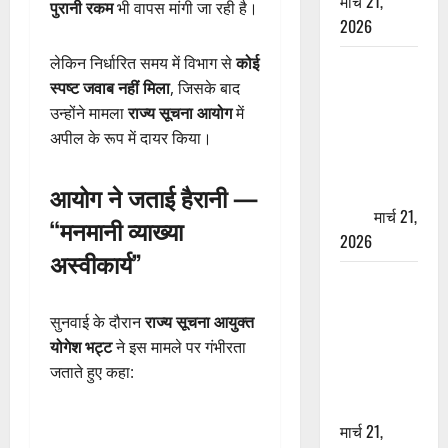
मार्च 21,
पुरानी रकम
भी वापस मांगी जा रही है।
2026
लेकिन निर्धारित समय में विभाग से
कोई
ऋषिकेश में
स्पष्ट जवाब नहीं मिला
, जिसके बाद
बड़ा प्रॉपर्टी
उन्होंने मामला
राज्य सूचना आयोग
में
फ्रॉड! 100
अपील के रूप में दायर किया।
रुपये के स्टांप
पेपर पर NRI
आयोग ने जताई हैरानी —
की जमीन
हड़पी
मार्च 21,
“मनमानी व्याख्या
2026
अस्वीकार्य”
मसूरी रोड
हादसा: खाई में
सुनवाई के दौरान
राज्य सूचना आयुक्त
गिरी थार, एक
योगेश भट्ट
ने इस मामले पर गंभीरता
युवक की मौत
जताते हुए कहा:
—SDRF ने
दो को बचाया
मार्च 21,