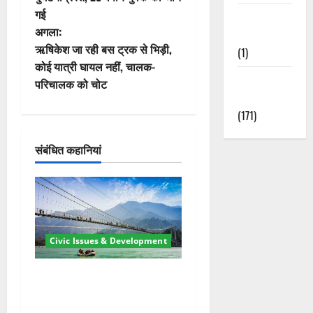
गई
Waterfalls &
ने
अगला:
Nature
वि
ऋषिकेश जा रही बस ट्रक से भिड़ी,
(1)
कोई यात्री घायल नहीं, चालक-
गे
Weather
परिचालक को चोट
Update
श
(171)
न
संबंधित कहानियां
Civic Issues & Development
रामझूला पुल की मरम्मत शुरू! 11
करोड़ की योजना, चारधाम यात्रा
से पहले होगा काम पूरा