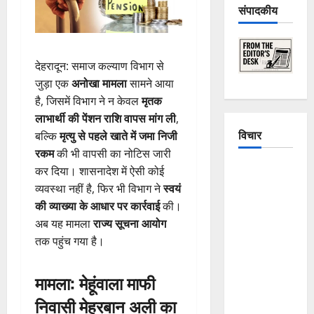
संपादकीय
देहरादून: समाज कल्याण विभाग से
जुड़ा एक
अनोखा मामला
सामने आया
है, जिसमें विभाग ने न केवल
मृतक
लाभार्थी की पेंशन राशि वापस मांग ली
,
विचार
बल्कि
मृत्यु से पहले खाते में जमा निजी
रकम
की भी वापसी का नोटिस जारी
The
कर दिया। शासनादेश में ऐसी कोई
Crumbling
व्यवस्था नहीं है, फिर भी विभाग ने
स्वयं
Mountains
की व्याख्या के आधार पर कार्रवाई
की।
of
अब यह मामला
राज्य सूचना आयोग
Uttarakhand:
तक पहुंच गया है।
Continuous
Disasters in
मामला: मेहूंवाला माफी
Dehradun,
निवासी मेहरबान अली का
Chamoli,