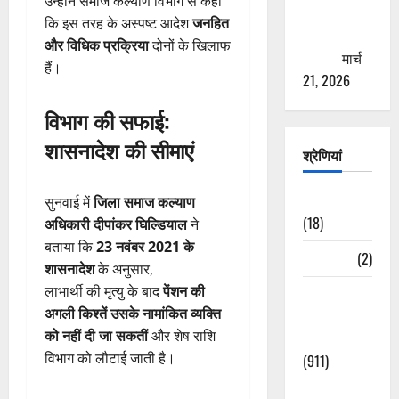
उन्होंने समाज कल्याण विभाग से कहा
से युवाओं को
कि इस तरह के अस्पष्ट आदेश
जनहित
ठगने की
और विधिक प्रक्रिया
दोनों के खिलाफ
कोशिश
मार्च
हैं।
21, 2026
विभाग की सफाई:
शासनादेश की सीमाएं
श्रेणियां
Astrology
सुनवाई में
जिला समाज कल्याण
(18)
अधिकारी दीपांकर घिल्डियाल
ने
बताया कि
23 नवंबर 2021 के
Bizarre
(2)
शासनादेश
के अनुसार,
लाभार्थी की मृत्यु के बाद
पेंशन की
Civic Issues
अगली किश्तें उसके नामांकित व्यक्ति
&
को नहीं दी जा सकतीं
और शेष राशि
Development
विभाग को लौटाई जाती है।
(911)
Crime &