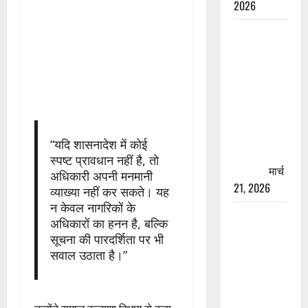
2026
रामझूला पुल
की मरम्मत
शुरू! 11
करोड़ की
योजना,
चारधाम
यात्रा से
“यदि शासनादेश में कोई
पहले होगा
स्पष्ट प्रावधान नहीं है, तो
काम पूरा
मार्च
अधिकारी अपनी मनमानी
21, 2026
व्याख्या नहीं कर सकते। यह
न केवल नागरिकों के
AIIMS
अधिकारों का हनन है, बल्कि
ऋषिकेश के
सूचना की पारदर्शिता पर भी
नाम पर
सवाल उठाता है।”
नौकरी का
झांसा! फर्जी
भर्ती विज्ञापन