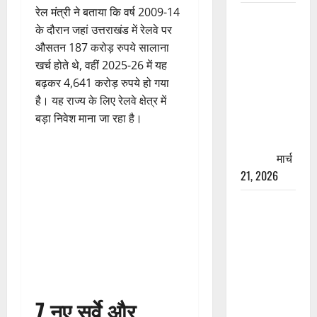
रेल मंत्री ने बताया कि वर्ष 2009-14
रामझूला पुल
के दौरान जहां उत्तराखंड में रेलवे पर
की मरम्मत
औसतन 187 करोड़ रुपये सालाना
शुरू! 11
खर्च होते थे, वहीं 2025-26 में यह
करोड़ की
बढ़कर 4,641 करोड़ रुपये हो गया
योजना,
है। यह राज्य के लिए रेलवे क्षेत्र में
चारधाम
बड़ा निवेश माना जा रहा है।
यात्रा से
पहले होगा
काम पूरा
मार्च
21, 2026
AIIMS
ऋषिकेश के
नाम पर
नौकरी का
झांसा! फर्जी
भर्ती विज्ञापन
7 नए सर्वे और
से युवाओं को