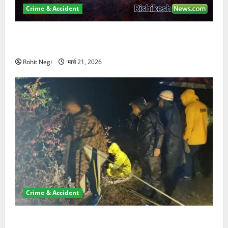
Crime & Accident
ऋषिकेश में बड़ा प्रॉपर्टी फ्रॉड! 100 रुपये के स्टांप पेपर पर
NRI की जमीन हड़पी
Rohit Negi
मार्च 21, 2026
Crime & Accident
मसूरी रोड हादसा: खाई में गिरी थार, एक युवक की मौत—SDRF