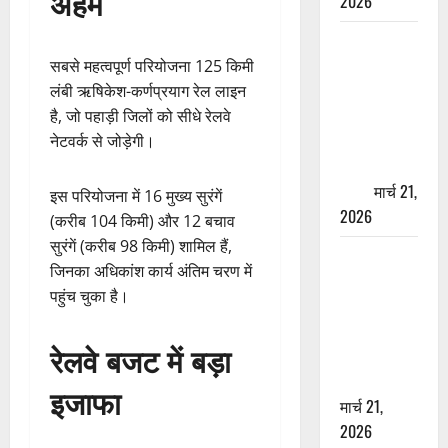
अहम
2026
ऋषिकेश में
बड़ा प्रॉपर्टी
सबसे महत्वपूर्ण परियोजना 125 किमी
फ्रॉड! 100
लंबी ऋषिकेश-कर्णप्रयाग रेल लाइन
रुपये के स्टांप
है, जो पहाड़ी जिलों को सीधे रेलवे
पेपर पर NRI
नेटवर्क से जोड़ेगी।
की जमीन
हड़पी
मार्च 21,
इस परियोजना में 16 मुख्य सुरंगें
2026
(करीब 104 किमी) और 12 बचाव
सुरंगें (करीब 98 किमी) शामिल हैं,
मसूरी रोड
जिनका अधिकांश कार्य अंतिम चरण में
हादसा: खाई में
पहुंच चुका है।
गिरी थार, एक
युवक की मौत
रेलवे बजट में बड़ा
—SDRF ने
दो को बचाया
इजाफा
मार्च 21,
2026