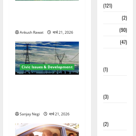
(121)
रामझूला पुल की मरम्मत शुरू! 11
करोड़ की योजना, चारधाम यात्रा
Temples
(2)
से पहले होगा काम पूरा
Temples
(90)
Ankush Rawat
मार्च 21, 2026
Travel
(47)
Treks &
Adventures
Civic Issues & Development
(1)
Treks &
कुंभ 2027 की तैयारी तेज! हरिद्वार
Adventures
में बिजली व्यवस्था मजबूत करने
(3)
के लिए 21.51 करोड़ की योजना
मंजूर
Waterfalls &
Sanjay Negi
मार्च 21, 2026
Nature
(2)
Waterfalls &