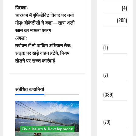
पो
पिछला:
Naukri
(4)
चारधाम में एफिडेविट विवाद पर नया
स्ट
News
(208)
मोड़: बीकेटीसी ने कहा—सारा अली
खान का मामला अलग
ने
Opinion /
अगला:
Editorial
वि
तपोवन में नो पार्किंग अभियान तेज:
(1)
सड़क पर खड़े वाहन हटेंगे, नियम
गे
Opinion &
तोड़ने पर सख्त कार्रवाई
Editorial
श
(7)
न
Politics
संबंधित कहानियां
(389)
Sarkari
Naukri
(79)
Civic Issues & Development
Spirituality