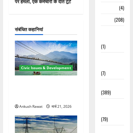
पर हमला, एक कर्मचारी के दांत टूटे
गे
Naukri
(4)
श
News
(208)
संबंधित कहानियां
न
Opinion /
Editorial
(1)
Opinion &
Editorial
Civic Issues & Development
(7)
रामझूला पुल की मरम्मत शुरू! 11
Politics
करोड़ की योजना, चारधाम यात्रा
(389)
से पहले होगा काम पूरा
Sarkari
Ankush Rawat
मार्च 21, 2026
Naukri
(79)
Spirituality