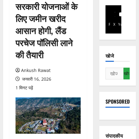
सरकारी योजनाओं के
लिए जमीन खरीद
Facebook
X
YouTube
आसान होगी, लैंड
परचेज पॉलिसी लाने
की तैयारी
खोजे
Ankush Rawat
निम्न
को
जनवरी 16, 2026
खोजें:
1 मिनट पढ़ें
SPONSORED
संपादकीय