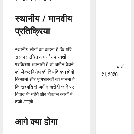
रामझूला पुल
की मरम्मत
स्थानीय / मानवीय
शुरू! 11
प्रतिक्रिया
करोड़ की
योजना,
चारधाम
स्थानीय लोगों का कहना है कि यदि
यात्रा से
सरकार उचित दाम और पारदर्शी
पहले होगा
प्रक्रिया अपनाती है तो जमीन बेचने
काम पूरा
मार्च
को लेकर विरोध की स्थिति कम होगी।
21, 2026
किसानों और भूमिधारकों का मानना है
AIIMS
कि सहमति से जमीन खरीदी जाने पर
ऋषिकेश के
विवाद भी घटेंगे और विकास कार्यों में
नाम पर
तेजी आएगी।
नौकरी का
झांसा! फर्जी
आगे क्या होगा
भर्ती विज्ञापन
से युवाओं को