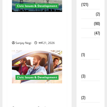
(121)
Civic Issues & Development
Temples
(2)
कुंभ 2027 की तैयारी तेज! हरिद्वार
Temples
(90)
में बिजली व्यवस्था मजबूत करने
के लिए 21.51 करोड़ की योजना
Travel
(47)
मंजूर
Treks &
Sanjay Negi
मार्च 21, 2026
Adventures
(1)
Treks &
Adventures
(3)
Civic Issues & Development
Waterfalls &
उत्तराखंड में BlaBla पर लग
Nature
सकती है रोक! हादसे के बाद
(2)
सरकार सख्त, जांच तेज
Waterfalls &