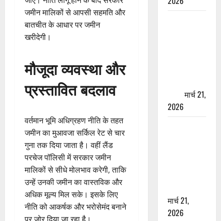
2026
जमीन मालिकों से आपसी सहमति और
ऋषिकेश में
बातचीत के आधार पर जमीन
बड़ा प्रॉपर्टी
खरीदेगी।
फ्रॉड! 100
रुपये के स्टांप
मौजूदा व्यवस्था और
पेपर पर NRI
की जमीन
प्रस्तावित बदलाव
हड़पी
मार्च 21,
2026
वर्तमान भूमि अधिग्रहण नीति के तहत
मसूरी रोड
जमीन का मुआवजा सर्किल रेट से चार
हादसा: खाई में
गुना तक दिया जाता है। वहीं लैंड
गिरी थार, एक
परचेज पॉलिसी में सरकार जमीन
युवक की मौत
मालिकों से सीधे मोलभाव करेगी, ताकि
—SDRF ने
उन्हें उनकी जमीन का वास्तविक और
दो को बचाया
अधिक मूल्य मिल सके। इसके लिए
मार्च 21,
नीति को आकर्षक और भरोसेमंद बनाने
2026
पर जोर दिया जा रहा है।