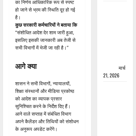
का निर्णय आधिकारिक रूप से स्पष्ट
रामझूला पुल
हो जाने से भ्रम की स्थिति दूर हो गई
की मरम्मत
है।
शुरू! 11
कुछ सरकारी कर्मचारियों ने बताया कि
करोड़ की
“संशोधित आदेश देर शाम जारी हुआ,
योजना,
इसलिए इसकी जानकारी अब तेजी से
चारधाम
सभी विभागों में भेजी जा रही है।”
यात्रा से
पहले होगा
आगे क्या
काम पूरा
मार्च
21, 2026
शासन ने सभी विभागों, न्यायालयों,
AIIMS
शिक्षा संस्थानों और मीडिया प्रकोष्ठ
ऋषिकेश के
को आदेश का व्यापक प्रसार
नाम पर
सुनिश्चित करने के निर्देश दिए हैं।
नौकरी का
आने वाले सप्ताह में संबंधित विभाग
झांसा! फर्जी
अपने कैलेंडर और तिथियों को संशोधन
भर्ती विज्ञापन
के अनुरूप अपडेट करेंगे।
से युवाओं को