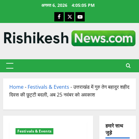
छोड़कर
अगस्त 6, 2026
4:05:05 PM
सामग्री
Facebook
X
YouTube
पर
जाएँ
प्राथमिक
सूची
Home
-
Festivals & Events
-
उत्तराखंड में गुरु तेग बहादुर शहीद
दिवस की छुट्टी बदली, अब 25 नवंबर को अवकाश
हमारे साथ
Festivals & Events
जुड़े