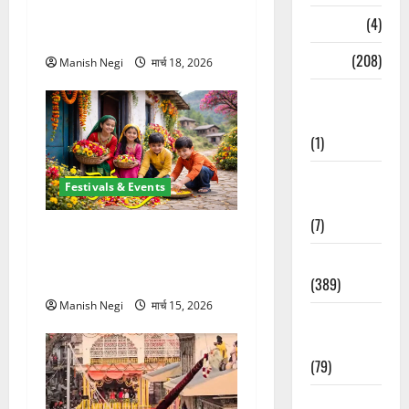
शुरुआत, मां दुर्गा पालकी पर करेंगी
Naukri
(4)
आगमन
News
(208)
Manish Negi
मार्च 18, 2026
Opinion /
Editorial
(1)
Opinion &
Festivals & Events
Editorial
(7)
उत्तराखंड में शुरू हुआ फूलदेई पर्व,
बच्चों ने घर-घर बिखेरे फूल और
Politics
गाए पारंपरिक गीत
(389)
Manish Negi
मार्च 15, 2026
Sarkari
Naukri
(79)
Spirituality