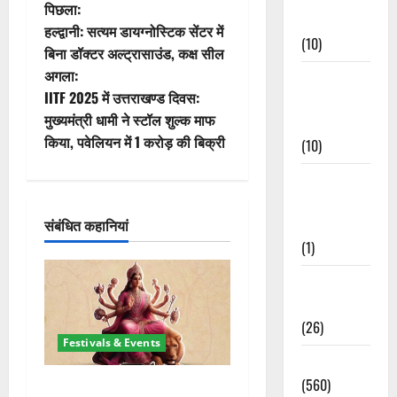
पो
पिछला:
Events
हल्द्वानी: सत्यम डायग्नोस्टिक सेंटर में
(10)
स्ट
बिना डॉक्टर अल्ट्रासाउंड, कक्ष सील
अगला:
Food &
ने
IITF 2025 में उत्तराखण्ड दिवस:
Local
वि
मुख्यमंत्री धामी ने स्टॉल शुल्क माफ
Cuisine
किया, पवेलियन में 1 करोड़ की बिक्री
(10)
गे
Food &
श
Local
Cuisine
संबंधित कहानियां
न
(1)
Health &
Wellness
(26)
Festivals & Events
Local News
(560)
चैत्र नवरात्र 2026: 19 मार्च से