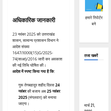
हमारे रिपोर्टर
अधिकारिक जानकारी
बने
23 नवंबर 2025 को उत्तराखंड
शासन, सामान्य प्रशासन विभाग ने
आदेश संख्या
1647/XXXII(15)G/2025-
तजा खबरें
74(साआ)/2016 जारी कर अवकाश
की नई तिथि घोषित की।
दून में रफ्तार
आदेश में स्पष्ट किया गया है कि
:
का कहर! 120
Km/h थार ने
गुरू तेगबहादुर शहीद दिवस
24
स्कूटी सवारों
नवंबर
की बजाय अब
25 नवंबर
को कुचला,
2025
(मंगलवार) को मनाया
एक की मौत
जाएगा।
मार्च 21,