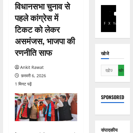
विधानसभा चुनाव से
पहले कांग्रेस में
Facebook
X
YouTube
टिकट को लेकर
असमंजस, भाजपा की
रणनीति साफ
खोजे
Ankit Rawat
निम्न
को
फ़रवरी 6, 2026
खोजें:
1 मिनट पढ़ें
SPONSORED
संपादकीय