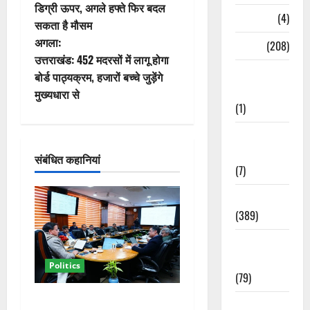
स्ट
डिग्री ऊपर, अगले हफ्ते फिर बदल
Naukri
(4)
सकता है मौसम
ने
अगला:
News
(208)
वि
उत्तराखंड: 452 मदरसों में लागू होगा
Opinion /
बोर्ड पाठ्यक्रम, हजारों बच्चे जुड़ेंगे
गे
Editorial
मुख्यधारा से
(1)
श
Opinion &
न
Editorial
संबंधित कहानियां
(7)
Politics
(389)
Sarkari
Naukri
Politics
(79)
कैबिनेट विस्तार के बाद धामी का
Spirituality