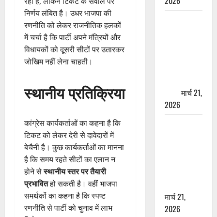
2026
रही है, लेकिन टिकट के सवाल पर
निर्णय लंबित है। उधर भाजपा की
ऋषिकेश में
रणनीति को लेकर राजनीतिक हलकों
बड़ा प्रॉपर्टी
में चर्चा है कि पार्टी अपने मंत्रियों और
फ्रॉड! 100
विधायकों को दूसरी सीटों पर उतारकर
रुपये के स्टांप
जोखिम नहीं लेना चाहती।
पेपर पर NRI
की जमीन
स्थानीय प्रतिक्रिया
हड़पी
मार्च 21,
2026
कांग्रेस कार्यकर्ताओं का कहना है कि
मसूरी रोड
टिकट को लेकर देरी से दावेदारों में
हादसा: खाई में
बेचैनी है। कुछ कार्यकर्ताओं का मानना
गिरी थार, एक
है कि समय रहते सीटों का एलान न
युवक की मौत
होने से
स्थानीय स्तर पर तैयारी
—SDRF ने
प्रभावित
हो सकती है। वहीं भाजपा
दो को बचाया
समर्थकों का कहना है कि स्पष्ट
मार्च 21,
रणनीति से पार्टी को चुनाव में लाभ
2026