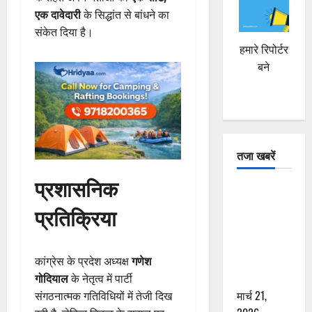
एक दावेदारी
के सिद्धांत से बांधने का
संकेत दिया है।
हमारे रिपोर्टर
बने
तजा खबरें
प्रशासनिक
दून में रफ्तार
का कहर! 120
प्रतिक्रिया
Km/h थार ने
स्कूटी सवारों
को कुचला,
कांग्रेस के प्रदेश अध्यक्ष
गणेश
एक की मौत
गोदियाल
के नेतृत्व में पार्टी
मार्च 21,
संगठनात्मक गतिविधियों में तेजी दिख