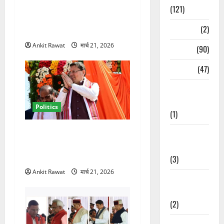
कम होगा बोझ! 35 विभागों का
(121)
बंटवारा जल्द, सरकार में आएगी
Temples
(2)
तेजी
Ankit Rawat
मार्च 21, 2026
Temples
(90)
Travel
(47)
Treks &
Adventures
Politics
(1)
धामी कैबिनेट विस्तार से साफ
Treks &
संकेत! 2027 चुनाव में भी वही होंगे
Adventures
चेहरा, इतिहास रचने की तैयारी
(3)
Ankit Rawat
मार्च 21, 2026
Waterfalls &
Nature
(2)
Waterfalls &