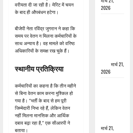
मार्च 21,
वरीयता दी जा रही है। मेरिट में चयन
2026
के बाद ही औपबंधन हटेगा।
ऋषिकेश में
बड़ा प्रॉपर्टी
बीजेपी नेता रविंद्र जुगरान ने कहा कि
फ्रॉड! 100
समय पर वेतन न मिलना कर्मचारियों के
रुपये के स्टांप
साथ अन्याय है। वह मामले को वरिष्ठ
पेपर पर NRI
अधिकारियों के समक्ष रख चुके हैं।
की जमीन
हड़पी
मार्च 21,
स्थानीय प्रतिक्रिया
2026
मसूरी रोड
कर्मचारियों का कहना है कि तीन महीने
हादसा: खाई में
से बिना वेतन काम करना मुश्किल हो
गिरी थार, एक
गया है। “भर्ती के बाद से हम पूरी
युवक की मौत
जिम्मेदारी निभा रहे हैं, लेकिन वेतन
—SDRF ने
नहीं मिलना मानसिक और आर्थिक
दो को बचाया
दबाव बढ़ा रहा है,” एक सीआरपी ने
मार्च 21,
बताया।