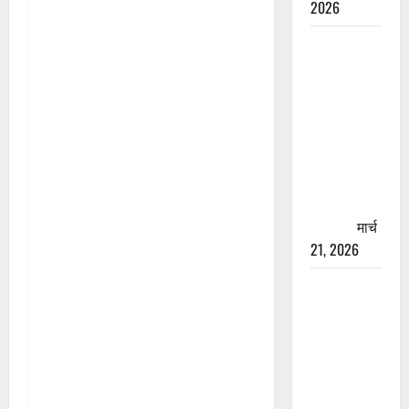
2026
रामझूला पुल
की मरम्मत
शुरू! 11
करोड़ की
योजना,
चारधाम
यात्रा से
पहले होगा
काम पूरा
मार्च
21, 2026
AIIMS
ऋषिकेश के
नाम पर
नौकरी का
झांसा! फर्जी
भर्ती विज्ञापन