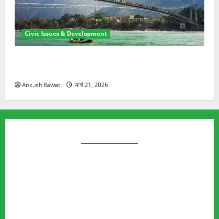
Civic Issues & Development
रामझूला पुल की मरम्मत शुरू! 11 करोड़ की योजना, चारधाम
यात्रा से पहले होगा काम पूरा
Ankush Rawat
मार्च 21, 2026
TRENDING TOPICS
Rishikesh Land Protest
Ankita Bhandari Murder Case
Wildlife Conflict
Leopard Attack
Bear Attack