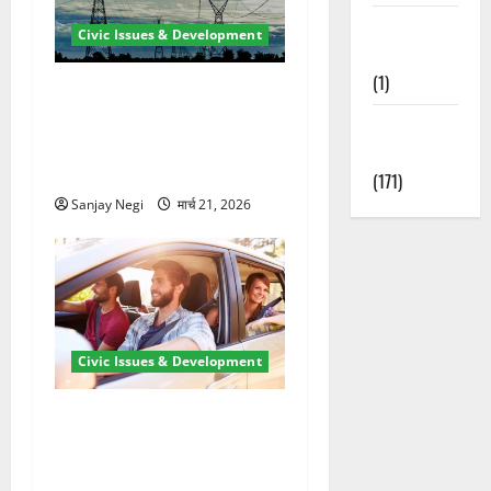
Waterfalls &
Civic Issues & Development
Nature
(1)
कुंभ 2027 की तैयारी तेज! हरिद्वार
में बिजली व्यवस्था मजबूत करने
Weather
के लिए 21.51 करोड़ की योजना
Update
मंजूर
(171)
Sanjay Negi
मार्च 21, 2026
Civic Issues & Development
उत्तराखंड में BlaBla पर लग
सकती है रोक! हादसे के बाद
सरकार सख्त, जांच तेज