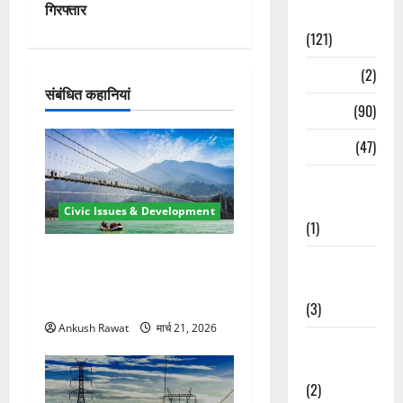
गे
गिरफ्तार
Spirituality
श
(121)
Temples
(2)
न
संबंधित कहानियां
Temples
(90)
Travel
(47)
Treks &
Adventures
Civic Issues & Development
(1)
रामझूला पुल की मरम्मत शुरू! 11
Treks &
करोड़ की योजना, चारधाम यात्रा
Adventures
से पहले होगा काम पूरा
(3)
Ankush Rawat
मार्च 21, 2026
Waterfalls &
Nature
(2)