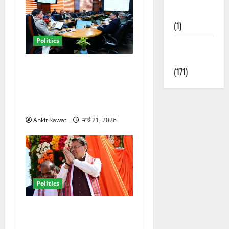
Nature
(1)
Politics
Weather
Update
कैबिनेट विस्तार के बाद धामी का
(171)
कम होगा बोझ! 35 विभागों का
बंटवारा जल्द, सरकार में आएगी
तेजी
Ankit Rawat
मार्च 21, 2026
Politics
धामी कैबिनेट विस्तार से साफ
संकेत! 2027 चुनाव में भी वही होंगे