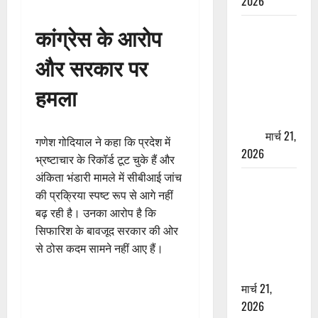
2026
ऋषिकेश में
कांग्रेस के आरोप
बड़ा प्रॉपर्टी
और सरकार पर
फ्रॉड! 100
रुपये के स्टांप
हमला
पेपर पर NRI
की जमीन
हड़पी
मार्च 21,
गणेश गोदियाल ने कहा कि प्रदेश में
2026
भ्रष्टाचार के रिकॉर्ड टूट चुके हैं और
अंकिता भंडारी मामले में सीबीआई जांच
मसूरी रोड
की प्रक्रिया स्पष्ट रूप से आगे नहीं
हादसा: खाई में
बढ़ रही है। उनका आरोप है कि
गिरी थार, एक
सिफारिश के बावजूद सरकार की ओर
युवक की मौत
से ठोस कदम सामने नहीं आए हैं।
—SDRF ने
दो को बचाया
मार्च 21,
2026