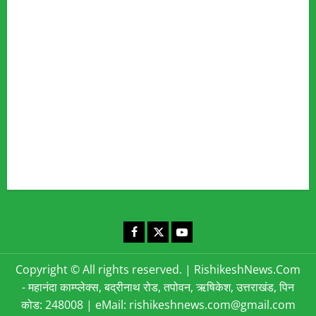
Fact Checking Policy
Disclaimer
Editorial Policy
Privacy Policy
Cookies Policy
Corrections & Complaints Policy
Corrections & Grievance Redressal Policy
Terms & Condition
Advertising & Sponsored Content Policy
Contact Us
Facebook
X
YouTube
Copyright © All rights reserved.
|
RishikeshNews.Com
- महानंदा काम्प्लेक्स, बद्रीनाथ रोड, तपोवन, ऋषिकेश, उत्तराखंड, पिन
कोड: 248008 | eMail: rishikeshnews.com@gmail.com