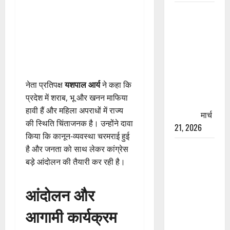
रामझूला पुल
की मरम्मत
शुरू! 11
करोड़ की
योजना,
चारधाम
नेता प्रतिपक्ष
यशपाल आर्य
ने कहा कि
यात्रा से
प्रदेश में शराब, भू और खनन माफिया
पहले होगा
हावी हैं और महिला अपराधों में राज्य
काम पूरा
मार्च
की स्थिति चिंताजनक है। उन्होंने दावा
21, 2026
किया कि कानून-व्यवस्था चरमराई हुई
AIIMS
है और जनता को साथ लेकर कांग्रेस
ऋषिकेश के
बड़े आंदोलन की तैयारी कर रही है।
नाम पर
नौकरी का
आंदोलन और
झांसा! फर्जी
आगामी कार्यक्रम
भर्ती विज्ञापन
से युवाओं को