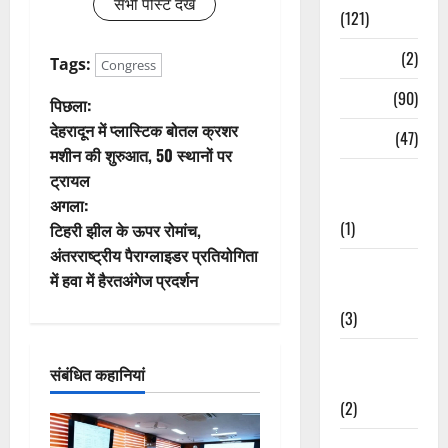
सभी पोस्ट देखें
(121)
Temples
(2)
Tags:
Congress
Temples
(90)
पो
पिछला:
देहरादून में प्लास्टिक बोतल क्रशर
Travel
(47)
स्ट
मशीन की शुरुआत, 50 स्थानों पर
Treks &
ट्रायल
ने
Adventures
अगला:
(1)
वि
टिहरी झील के ऊपर रोमांच,
अंतरराष्ट्रीय पैराग्लाइडर प्रतियोगिता
Treks &
गे
में हवा में हैरतअंगेज प्रदर्शन
Adventures
श
(3)
न
Waterfalls &
संबंधित कहानियां
Nature
(2)
Waterfalls &