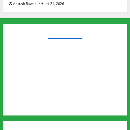
Ankush Rawat
मार्च 21, 2026
TRENDING TOPICS
Rishikesh Land Protest
Ankita Bhandari Murder Case
Wildlife Conflict
Leopard Attack
Bear Attack
Elephant Attack
Articles
Sukhwant Singh Suicide Case
Save Auli