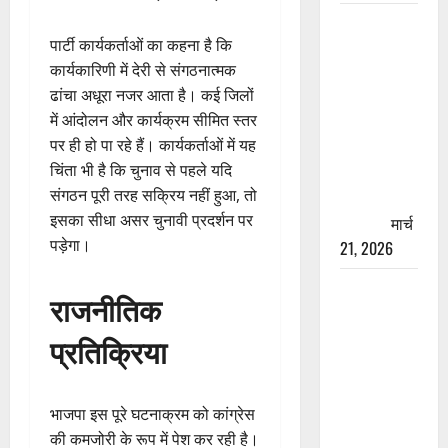
रामझूला पुल
पार्टी कार्यकर्ताओं का कहना है कि
की मरम्मत
कार्यकारिणी में देरी से संगठनात्मक
शुरू! 11
ढांचा अधूरा नजर आता है। कई जिलों
करोड़ की
में आंदोलन और कार्यक्रम सीमित स्तर
योजना,
पर ही हो पा रहे हैं। कार्यकर्ताओं में यह
चारधाम
चिंता भी है कि चुनाव से पहले यदि
यात्रा से
संगठन पूरी तरह सक्रिय नहीं हुआ, तो
पहले होगा
इसका सीधा असर चुनावी प्रदर्शन पर
काम पूरा
मार्च
पड़ेगा।
21, 2026
AIIMS
राजनीतिक
ऋषिकेश के
नाम पर
प्रतिक्रिया
नौकरी का
झांसा! फर्जी
भर्ती विज्ञापन
भाजपा इस पूरे घटनाक्रम को कांग्रेस
से युवाओं को
की कमजोरी के रूप में पेश कर रही है।