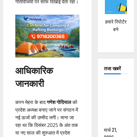
गतिविधियों पर साफ दिखाई देता रहा।
हमारे रिपोर्टर
बने
आधिकारिक
तजा खबरें
जानकारी
दून में रफ्तार
का कहर! 120
Km/h थार ने
करन मेहरा के बाद
गणेश गोदियाल
को
स्कूटी सवारों
प्रदेश अध्यक्ष बनाए जाने पर संगठन में
को कुचला,
नई ऊर्जा की उम्मीद जगी। माना जा
एक की मौत
रहा था कि दिसंबर 2025 के अंत तक
मार्च 21,
या नए साल की शुरुआत में प्रदेश