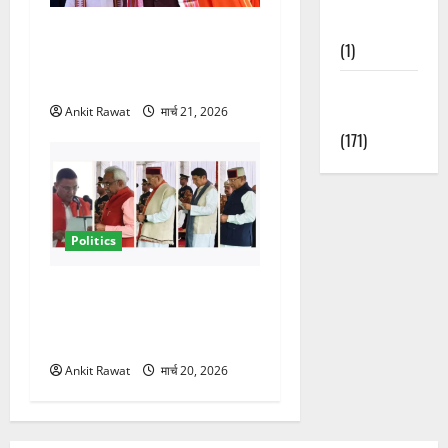
Nature
धामी कैबिनेट विस्तार से साफ
(1)
संकेत! 2027 चुनाव में भी वही होंगे
चेहरा, इतिहास रचने की तैयारी
Weather
Ankit Rawat
मार्च 21, 2026
Update
(171)
Politics
नवरात्र में धामी कैबिनेट का बड़ा
विस्तार! 5 नए मंत्रियों की एंट्री,
मैदान-पहाड़ का साधा गया संतुलन
Ankit Rawat
मार्च 20, 2026