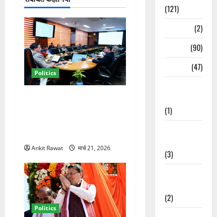
(121)
Temples
(2)
Temples
(90)
Travel
(47)
Politics
Treks &
कैबिनेट विस्तार के बाद धामी का
Adventures
कम होगा बोझ! 35 विभागों का
(1)
बंटवारा जल्द, सरकार में आएगी
Treks &
तेजी
Adventures
Ankit Rawat
मार्च 21, 2026
(3)
Waterfalls &
Nature
(2)
Politics
Waterfalls &