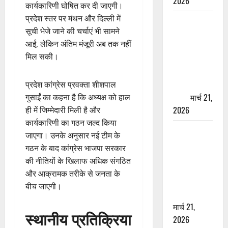
2026
कार्यकारिणी घोषित कर दी जाएगी।
प्रदेश स्तर पर मंथन और दिल्ली में
ऋषिकेश में
सूची भेजे जाने की चर्चाएं भी सामने
बड़ा प्रॉपर्टी
आईं, लेकिन अंतिम मंजूरी अब तक नहीं
फ्रॉड! 100
मिल सकी।
रुपये के स्टांप
पेपर पर NRI
की जमीन
प्रदेश कांग्रेस प्रवक्ता शीशपाल
हड़पी
मार्च 21,
गुसाईं का कहना है कि अध्यक्ष को हाल
2026
ही में जिम्मेदारी मिली है और
कार्यकारिणी का गठन जल्द किया
मसूरी रोड
जाएगा। उनके अनुसार नई टीम के
हादसा: खाई में
गठन के बाद कांग्रेस भाजपा सरकार
गिरी थार, एक
की नीतियों के खिलाफ अधिक संगठित
युवक की मौत
और आक्रामक तरीके से जनता के
—SDRF ने
बीच जाएगी।
दो को बचाया
मार्च 21,
स्थानीय प्रतिक्रिया
2026