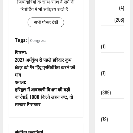
जिम्मेदारियों के साथ-साथ वे ज़मीनी
Naukri
(4)
रिपोर्टिंग में भी सक्रिय रहते हैं।
News
(208)
सभी पोस्ट देखें
Opinion /
Editorial
Tags:
Congress
(1)
पो
पिछला:
Opinion &
2027 अर्धकुंभ से पहले हरिद्वार कुंभ
स्ट
Editorial
क्षेत्र को गैर हिंदू प्रतिबंधित करने की
(7)
मांग
ने
अगला:
Politics
वि
हरिद्वार में आबकारी विभाग की बड़ी
(389)
कार्रवाई, 1000 किलो लहन नष्ट, दो
गे
Sarkari
तस्कर गिरफ्तार
Naukri
श
(79)
न
Spirituality
संबंधित कहानियां