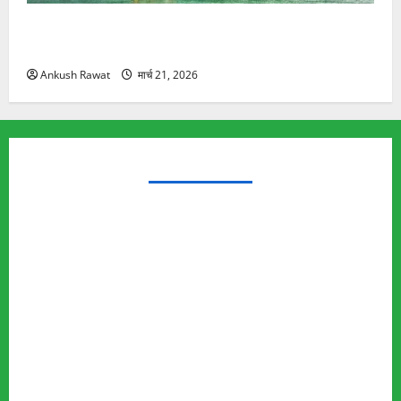
रामझूला पुल की मरम्मत शुरू! 11 करोड़ की योजना, चारधाम
यात्रा से पहले होगा काम पूरा
Ankush Rawat
मार्च 21, 2026
TRENDING TOPICS
Rishikesh Land Protest
Ankita Bhandari Murder Case
Wildlife Conflict
Leopard Attack
Bear Attack
Elephant Attack
Articles
Sukhwant Singh Suicide Case
Save Auli