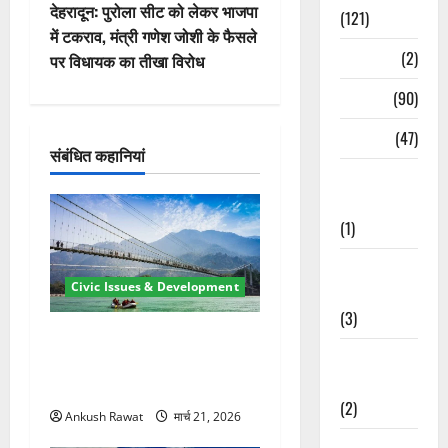
वि
देहरादून: पुरोला सीट को लेकर भाजपा
(121)
में टकराव, मंत्री गणेश जोशी के फैसले
गे
Temples
(2)
पर विधायक का तीखा विरोध
श
Temples
(90)
न
Travel
(47)
संबंधित कहानियां
Treks &
Adventures
(1)
Treks &
Civic Issues & Development
Adventures
(3)
रामझूला पुल की मरम्मत शुरू! 11
Waterfalls &
करोड़ की योजना, चारधाम यात्रा
Nature
से पहले होगा काम पूरा
(2)
Ankush Rawat
मार्च 21, 2026
Waterfalls &