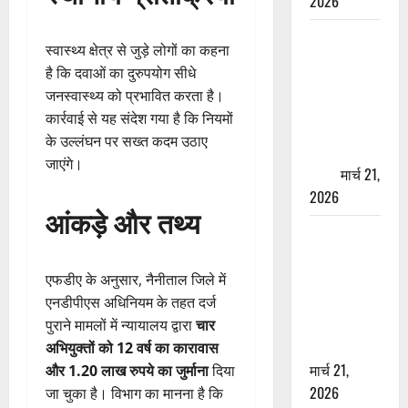
2026
ऋषिकेश में
स्वास्थ्य क्षेत्र से जुड़े लोगों का कहना
बड़ा प्रॉपर्टी
है कि दवाओं का दुरुपयोग सीधे
फ्रॉड! 100
जनस्वास्थ्य को प्रभावित करता है।
रुपये के स्टांप
कार्रवाई से यह संदेश गया है कि नियमों
पेपर पर NRI
के उल्लंघन पर सख्त कदम उठाए
की जमीन
जाएंगे।
हड़पी
मार्च 21,
2026
आंकड़े और तथ्य
मसूरी रोड
हादसा: खाई में
गिरी थार, एक
एफडीए के अनुसार, नैनीताल जिले में
युवक की मौत
एनडीपीएस अधिनियम के तहत दर्ज
—SDRF ने
पुराने मामलों में न्यायालय द्वारा
चार
दो को बचाया
अभियुक्तों को 12 वर्ष का कारावास
मार्च 21,
और 1.20 लाख रुपये का जुर्माना
दिया
2026
जा चुका है। विभाग का मानना है कि