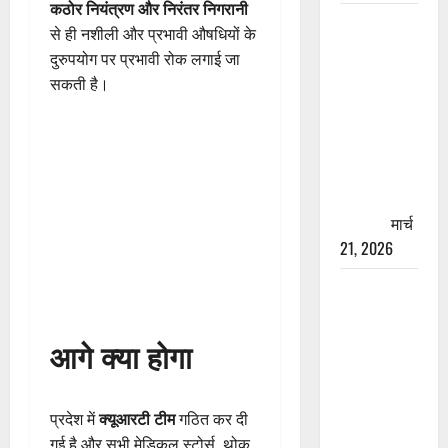
कठोर नियंत्रण और निरंतर निगरानी
रामझूला पुल
से ही नशीली और प्रभावी औषधियों के
की मरम्मत
दुरुपयोग पर प्रभावी रोक लगाई जा
शुरू! 11
सकती है।
करोड़ की
योजना,
चारधाम
यात्रा से
पहले होगा
काम पूरा
मार्च
21, 2026
AIIMS
ऋषिकेश के
नाम पर
आगे क्या होगा
नौकरी का
झांसा! फर्जी
भर्ती विज्ञापन
प्रदेश में
क्यूआरटी टीम
गठित कर दी
से युवाओं को
गई है और सभी मेडिकल स्टोर्स, थोक