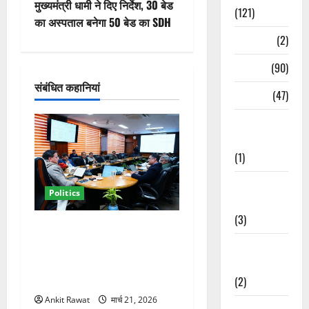
मुख्यमंत्री धामी ने दिए निर्देश, 30 बेड
(121)
गे
का अस्पताल बनेगा 50 बेड का SDH
Temples
(2)
श
Temples
(90)
न
संबंधित कहानियां
Travel
(47)
Treks &
Adventures
(1)
Treks &
Politics
Adventures
(3)
कैबिनेट विस्तार के बाद धामी का
कम होगा बोझ! 35 विभागों का
Waterfalls &
बंटवारा जल्द, सरकार में आएगी
Nature
तेजी
(2)
Ankit Rawat
मार्च 21, 2026
Waterfalls &