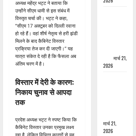
2026
अध्यक्ष महेंद्र भट्ट ने बताया कि
उन्होंने सीएम धामी से इस संबंध में
ऋषिकेश में
विस्तृत चर्चा की। भट्ट ने कहा,
बड़ा प्रॉपर्टी
“सीएम 17 अक्टूबर को दिल्ली रवाना
फ्रॉड! 100
हो रहे हैं। वहां शीर्ष नेतृत्व से हरी झंडी
रुपये के स्टांप
मिलने के बाद कैबिनेट विस्तार
पेपर पर NRI
प्रक्रिया तेज कर दी जाएगी।” यह
की जमीन
यात्रा संकेत दे रही है कि फैसला अब
हड़पी
मार्च 21,
अंतिम चरण में है।
2026
मसूरी रोड
विस्तार में देरी के कारण:
हादसा: खाई में
निकाय चुनाव से आपदा
गिरी थार, एक
तक
युवक की मौत
—SDRF ने
दो को बचाया
प्रदेश अध्यक्ष भट्ट ने स्पष्ट किया कि
मार्च 21,
कैबिनेट विस्तार उनका प्रमुख लक्ष्य
2026
रहा है, लेकिन विभिन्न कारणों से यह