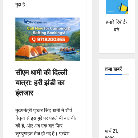
मुद्दा है।
हमारे रिपोर्टर
बने
तजा खबरें
सीएम धामी की दिल्ली
यात्रा: हरी झंडी का
दून में रफ्तार
इंतजार
का कहर! 120
Km/h थार ने
स्कूटी सवारों
मुख्यमंत्री पुष्कर सिंह धामी ने शीर्ष
को कुचला,
नेतृत्व से इस मुद्दे पर पहले भी बातचीत
एक की मौत
की है, और अब एक बार फिर
मार्च 21,
सुगबुगाहट तेज हो गई है। प्रदेश