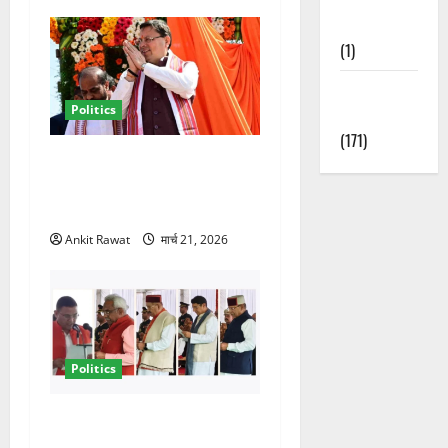
Nature
(1)
Weather
Politics
Update
(171)
धामी कैबिनेट विस्तार से साफ
संकेत! 2027 चुनाव में भी वही होंगे
चेहरा, इतिहास रचने की तैयारी
Ankit Rawat
मार्च 21, 2026
Politics
नवरात्र में धामी कैबिनेट का बड़ा
विस्तार! 5 नए मंत्रियों की एंट्री,