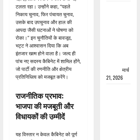
टलता रहा। उन्होंने कहा, “पहले
रामझूला पुल
निकाय चुनाव, फिर पंचायत चुनाव,
की मरम्मत
उसके बाद उपचुनाव और हाल की
शुरू! 11
आपदा जैसी घटनाओं ने घोषणा को
करोड़ की
रोका।” इन चुनौतियों के बावजूद,
योजना,
भट्ट ने आश्वासन दिया कि अब
चारधाम
इंतजार खत्म होने वाला है। जल्द ही
यात्रा से
पांच नए सदस्य कैबिनेट में शामिल होंगे,
पहले होगा
जो पार्टी की रणनीति और क्षेत्रीय
काम पूरा
मार्च
प्रतिनिधित्व को मजबूत करेंगे।
21, 2026
AIIMS
राजनीतिक प्रभाव:
ऋषिकेश के
भाजपा की मजबूती और
नाम पर
नौकरी का
विधायकों की उम्मीदें
झांसा! फर्जी
भर्ती विज्ञापन
यह विस्तार न केवल कैबिनेट को पूर्ण
से युवाओं को