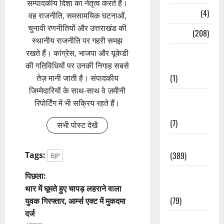
सम्पादकीय दिशा का नेतृत्व करते हैं।
Naukri
(4)
वह राजनीति, समसामयिक घटनाओं,
चुनावी रणनीतियों और उत्तराखंड की
News
(208)
स्थानीय राजनीति पर गहरी समझ
Opinion /
रखते हैं। कांग्रेस, भाजपा और यूकेडी
Editorial
की गतिविधियों पर उनकी निगाह सबसे
(1)
तेज़ मानी जाती है। संपादकीय
जिम्मेदारियों के साथ-साथ वे ज़मीनी
Opinion &
रिपोर्टिंग में भी सक्रिय रहते हैं।
Editorial
(7)
सभी पोस्ट देखें
Politics
(389)
Tags:
BJP
पो
Sarkari
पिछला:
Naukri
थार में घूमते हुए चापड़ लहराने वाला
स्ट
(79)
युवक गिरफ्तार, आर्म्स एक्ट में मुकदमा
दर्ज
ने
Spirituality