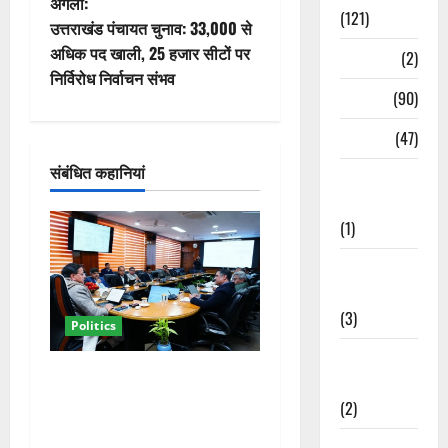
अगला:
(121)
वि
उत्तराखंड पंचायत चुनाव: 33,000 से
अधिक पद खाली, 25 हजार सीटों पर
Temples
(2)
गे
निर्विरोध निर्वाचन संभव
Temples
(90)
श
Travel
(47)
न
संबंधित कहानियां
Treks &
Adventures
(1)
Treks &
Adventures
(3)
Politics
Waterfalls &
कैबिनेट विस्तार के बाद धामी का
Nature
कम होगा बोझ! 35 विभागों का
(2)
बंटवारा जल्द, सरकार में आएगी
Waterfalls &