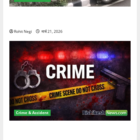
दून में रफ्तार का कहर! 120 Km/h थार ने स्कूटी सवारों को
कुचला, एक की मौत
Rohit Negi
मार्च 21, 2026
Crime & Accident
ऋषिकेश में बड़ा प्रॉपर्टी फ्रॉड! 100 रुपये के स्टांप पेपर पर
NRI की जमीन हड़पी