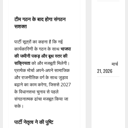
रामझूला पुल
की मरम्मत
टीम गठन के बाद होगा संगठन
शुरू! 11
सशक्त
करोड़ की
योजना,
पार्टी सूत्रों का कहना है कि नई
चारधाम
कार्यकारिणी के गठन के साथ
भाजपा
यात्रा से
की जमीनी पकड़ और बूथ स्तर की
पहले होगा
सक्रियता
को और मजबूती मिलेगी।
काम पूरा
मार्च
प्रत्येक मोर्चा अपने-अपने सामाजिक
21, 2026
और राजनीतिक वर्ग के साथ जुड़ाव
AIIMS
बढ़ाने का काम करेगा, जिससे 2027
ऋषिकेश के
के विधानसभा चुनाव से पहले
नाम पर
संगठनात्मक ढांचा मजबूत किया जा
नौकरी का
सके।
झांसा! फर्जी
भर्ती विज्ञापन
पार्टी नेतृत्व ने की पुष्टि
से युवाओं को