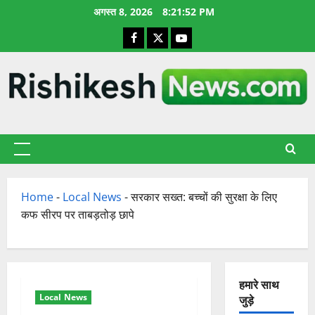
छोड़कर
अगस्त 8, 2026
8:21:53 PM
सामग्री
Facebook
X
YouTube
पर
जाएँ
प्राथमिक
सूची
Home
-
Local News
-
सरकार सख्त: बच्चों की सुरक्षा के लिए
कफ सीरप पर ताबड़तोड़ छापे
हमारे साथ
Local News
जुड़े