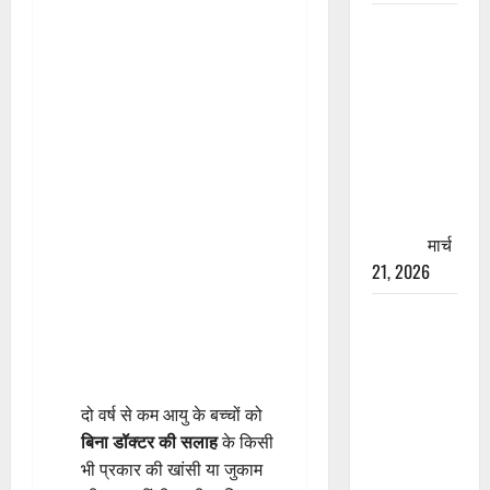
रामझूला पुल
की मरम्मत
शुरू! 11
करोड़ की
योजना,
चारधाम
यात्रा से
पहले होगा
काम पूरा
मार्च
21, 2026
AIIMS
ऋषिकेश के
नाम पर
नौकरी का
दो वर्ष से कम आयु के बच्चों को
झांसा! फर्जी
बिना डॉक्टर की सलाह
के किसी
भर्ती विज्ञापन
भी प्रकार की खांसी या जुकाम
से युवाओं को