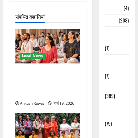
श
Naukri
(4)
संबंधित कहानियां
न
News
(208)
Opinion /
Editorial
(1)
Local News
Opinion &
Editorial
अंतरराष्ट्रीय योग महोत्सव में
(7)
तीसरे दिन योग की गहराई, साधकों
ने सीखी प्राणायाम और मेडिटेशन
Politics
तकनीक
(389)
Ankush Rawat
मार्च 19, 2026
Sarkari
Naukri
(79)
Spirituality