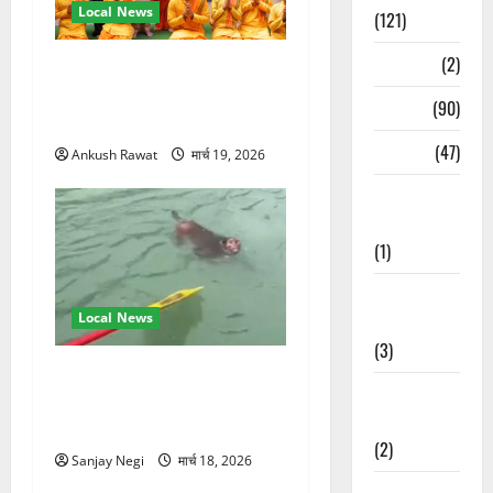
Local News
(121)
Temples
(2)
परमार्थ निकेतन पहुंचे अनूप
जलोटा, गंगा आरती में लिया भाग,
Temples
(90)
स्वामी चिदानंद से मुलाकात
Travel
(47)
Ankush Rawat
मार्च 19, 2026
Treks &
Adventures
(1)
Treks &
Local News
Adventures
(3)
गंगा में बहते बंदर की बचाई जान,
Waterfalls &
राफ्टिंग टीम और पर्यटकों का
Nature
रेस्क्यू वीडियो वायरल
(2)
Sanjay Negi
मार्च 18, 2026
Waterfalls &