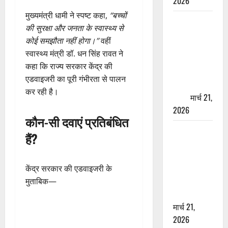
2026
मुख्यमंत्री धामी ने स्पष्ट कहा,
“बच्चों
ऋषिकेश में
की सुरक्षा और जनता के स्वास्थ्य से
बड़ा प्रॉपर्टी
कोई समझौता नहीं होगा।”
वहीं
फ्रॉड! 100
स्वास्थ्य मंत्री डॉ. धन सिंह रावत ने
रुपये के स्टांप
कहा कि राज्य सरकार केंद्र की
पेपर पर NRI
एडवाइजरी का पूरी गंभीरता से पालन
की जमीन
कर रही है।
हड़पी
मार्च 21,
2026
कौन-सी दवाएं प्रतिबंधित
मसूरी रोड
हैं?
हादसा: खाई में
गिरी थार, एक
युवक की मौत
केंद्र सरकार की एडवाइजरी के
—SDRF ने
मुताबिक—
दो को बचाया
मार्च 21,
2026