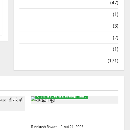
Travel
(47)
Treks & Adventures
(1)
Treks & Adventures
(3)
Waterfalls & Nature
(2)
Waterfalls & Nature
(1)
Weather Update
(171)
Civic Issues & Development
रामझूला पुल की मरम्मत शुरू! 11 करोड़ की
ार, एक युवक
योजना, चारधाम यात्रा से पहले होगा काम पूरा
Ankush Rawat
मार्च 21, 2026