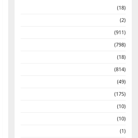
Astrology
(18)
Bizarre
(2)
Civic Issues & Development
(911)
Crime & Accident
(798)
Culture & Lifestyle
(18)
Current Affairs
(814)
Education & Exam Updates
(49)
Festivals & Events
(175)
Festivals & Events
(10)
Food & Local Cuisine
(10)
Food & Local Cuisine
(1)