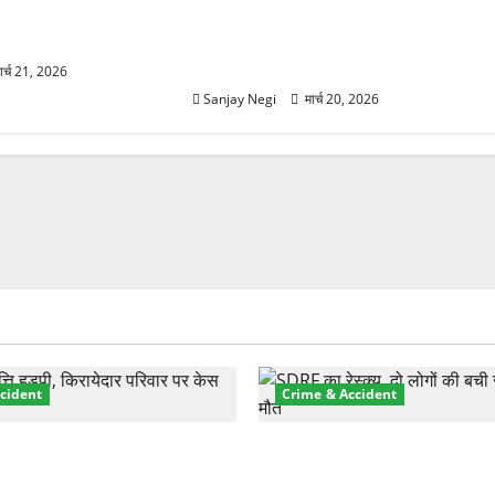
0°C गिरा तापमान, फिर
उत्तराखंड में मौसम का कहर! बदरीनाथ में
2 फीट बर्फ, 60Km/h तूफान का अलर्ट
जारी
ार्च 21, 2026
Sanjay Negi
मार्च 20, 2026
cident
Crime & Accident
़ा प्रॉपर्टी फ्रॉड! 100 रुपये के
मसूरी रोड हादसा: खाई में गिरी थ
पर NRI की जमीन हड़पी
की मौत—SDRF ने दो को बचाया