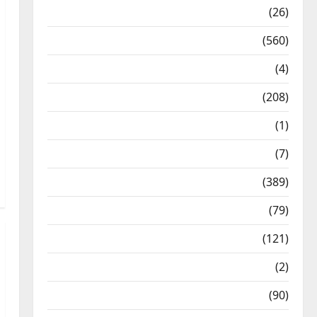
Health & Wellness
(26)
Local News
(560)
Naukri
(4)
News
(208)
Opinion / Editorial
(1)
Opinion & Editorial
(7)
Politics
(389)
Sarkari Naukri
(79)
Spirituality
(121)
Temples
(2)
Temples
(90)