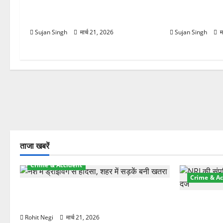
चमोली में मौसम का कहर! बदरीनाथ बर्फ से
तेज हवाओं से 1
ढका, हाईवे बंद—भूस्खलन से बढ़ी मुश्किलें
लौटी ठंड
Sujan Singh
मार्च 21, 2026
Sujan Singh
म
ताजा खबरें
Crime & Accident
Crime & Ac
दून में रफ्तार का कहर! 120 Km/h थार ने
स्कूटी सवारों को कुचला, एक की मौत
ऋषिकेश में बड
स्टांप पेपर 
Rohit Negi
मार्च 21, 2026