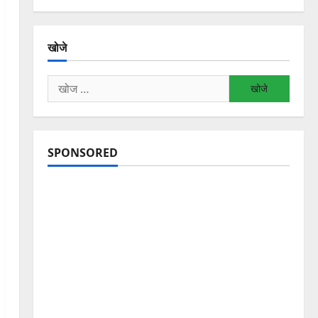
खोजे
निम्न
को
खोजें:
SPONSORED