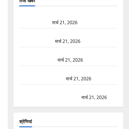
तजा खबरें
दून में रफ्तार का कहर! 120 Km/h थार ने स्कूटी सवारों को
कुचला, एक की मौत
मार्च 21, 2026
ऋषिकेश में बड़ा प्रॉपर्टी फ्रॉड! 100 रुपये के स्टांप पेपर पर
NRI की जमीन हड़पी
मार्च 21, 2026
मसूरी रोड हादसा: खाई में गिरी थार, एक युवक की मौत—
SDRF ने दो को बचाया
मार्च 21, 2026
रामझूला पुल की मरम्मत शुरू! 11 करोड़ की योजना, चारधाम
यात्रा से पहले होगा काम पूरा
मार्च 21, 2026
AIIMS ऋषिकेश के नाम पर नौकरी का झांसा! फर्जी भर्ती
विज्ञापन से युवाओं को ठगने की कोशिश
मार्च 21, 2026
श्रेणियां