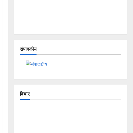
संपादकीय
विचार
The Crumbling Mountains of
Uttarakhand: Continuous Disasters in
Dehradun, Chamoli, and Joshimath —
Why Is This Destruction Repeating?