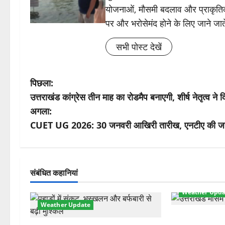
योजनाओं, मौसमी बदलाव और प्राकृतिक
पर और भरोसेमंद होने के लिए जाने जाते
सभी पोस्ट देखें
पो
पिछला:
उत्तराखंड कांग्रेस तीन माह का रोडमैप बनाएगी, शीर्ष नेतृत्व ने दि
स्ट
अगला:
ने
CUET UG 2026: 30 जनवरी आखिरी तारीख, एनटीए की जरू
वि
गे
संबंधित कहानियां
श
Weather Upda
Weather Update
न
मौसम ने ली अच