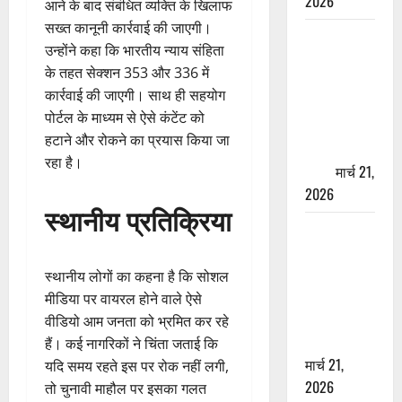
2026
आने के बाद संबंधित व्यक्ति के खिलाफ
सख्त कानूनी कार्रवाई की जाएगी।
ऋषिकेश में
उन्होंने कहा कि भारतीय न्याय संहिता
बड़ा प्रॉपर्टी
के तहत सेक्शन 353 और 336 में
फ्रॉड! 100
कार्रवाई की जाएगी। साथ ही सहयोग
रुपये के स्टांप
पोर्टल के माध्यम से ऐसे कंटेंट को
पेपर पर NRI
हटाने और रोकने का प्रयास किया जा
की जमीन
रहा है।
हड़पी
मार्च 21,
2026
स्थानीय प्रतिक्रिया
मसूरी रोड
हादसा: खाई में
गिरी थार, एक
स्थानीय लोगों का कहना है कि सोशल
युवक की मौत
मीडिया पर वायरल होने वाले ऐसे
—SDRF ने
वीडियो आम जनता को भ्रमित कर रहे
दो को बचाया
हैं। कई नागरिकों ने चिंता जताई कि
मार्च 21,
यदि समय रहते इस पर रोक नहीं लगी,
2026
तो चुनावी माहौल पर इसका गलत