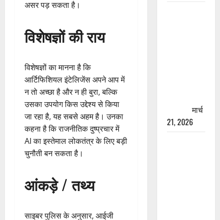
असर पड़ सकता है।
रामझूला पुल
की मरम्मत
विशेषज्ञों की राय
शुरू! 11
करोड़ की
योजना,
विशेषज्ञों का मानना है कि
चारधाम
आर्टिफिशियल इंटेलिजेंस अपने आप में
यात्रा से
न तो अच्छा है और न ही बुरा, बल्कि
पहले होगा
उसका उपयोग किस उद्देश्य से किया
काम पूरा
मार्च
जा रहा है, यह सबसे अहम है। उनका
21, 2026
कहना है कि राजनीतिक दुष्प्रचार में
AIIMS
AI का इस्तेमाल लोकतंत्र के लिए बड़ी
ऋषिकेश के
चुनौती बन सकता है।
नाम पर
नौकरी का
आंकड़े / तथ्य
झांसा! फर्जी
भर्ती विज्ञापन
से युवाओं को
साइबर पुलिस के अनुसार, आईजी