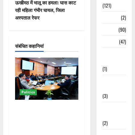
वि
ऊखीमठ में भालू का हमला: घास काट
(121)
रही महिला गंभीर घायल, जिला
गे
Temples
(2)
अस्पताल रेफर
श
Temples
(90)
न
Travel
(47)
संबंधित कहानियां
Treks &
Adventures
(1)
Treks &
Adventures
Politics
(3)
कैबिनेट विस्तार के बाद धामी का
Waterfalls &
कम होगा बोझ! 35 विभागों का
Nature
बंटवारा जल्द, सरकार में आएगी
(2)
तेजी
Waterfalls &