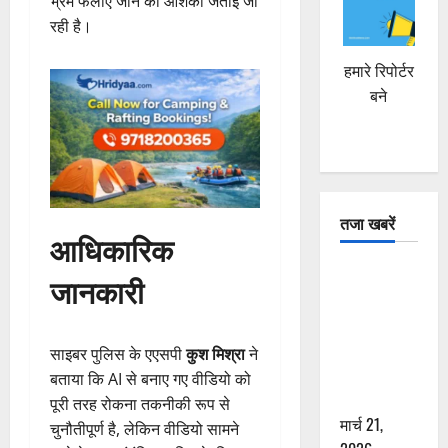
भ्रम फैलाए जाने की आशंका जताई जा
रही है।
हमारे रिपोर्टर
बने
तजा खबरें
आधिकारिक
दून में रफ्तार
जानकारी
का कहर! 120
Km/h थार ने
स्कूटी सवारों
साइबर पुलिस के एएसपी
कुश मिश्रा
ने
को कुचला,
बताया कि AI से बनाए गए वीडियो को
एक की मौत
पूरी तरह रोकना तकनीकी रूप से
मार्च 21,
चुनौतीपूर्ण है, लेकिन वीडियो सामने