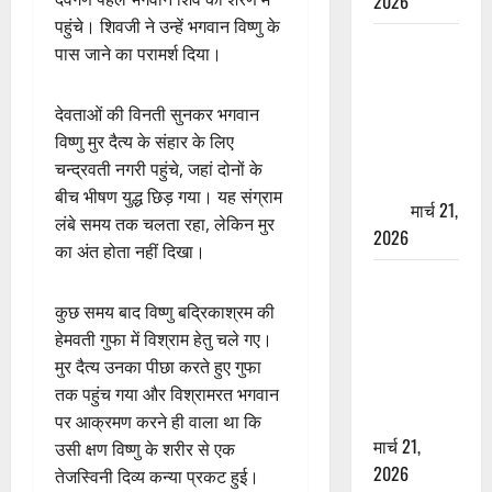
2026
पहुंचे। शिवजी ने उन्हें भगवान विष्णु के
ऋषिकेश में
पास जाने का परामर्श दिया।
बड़ा प्रॉपर्टी
फ्रॉड! 100
देवताओं की विनती सुनकर भगवान
रुपये के स्टांप
विष्णु मुर दैत्य के संहार के लिए
पेपर पर NRI
चन्द्रवती नगरी पहुंचे, जहां दोनों के
की जमीन
बीच भीषण युद्ध छिड़ गया। यह संग्राम
हड़पी
मार्च 21,
लंबे समय तक चलता रहा, लेकिन मुर
2026
का अंत होता नहीं दिखा।
मसूरी रोड
हादसा: खाई में
कुछ समय बाद विष्णु बद्रिकाश्रम की
गिरी थार, एक
हेमवती गुफा में विश्राम हेतु चले गए।
युवक की मौत
मुर दैत्य उनका पीछा करते हुए गुफा
—SDRF ने
तक पहुंच गया और विश्रामरत भगवान
दो को बचाया
पर आक्रमण करने ही वाला था कि
मार्च 21,
उसी क्षण विष्णु के शरीर से एक
2026
तेजस्विनी दिव्य कन्या प्रकट हुई।