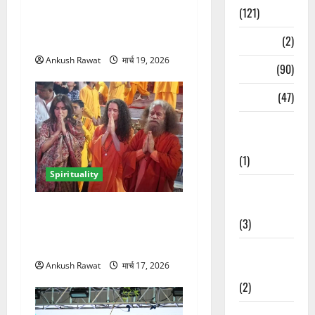
ऋषिकेश में सीएम धामी ने श्री
(121)
श्री रविशंकर से की मुलाकात,
आध्यात्मिक विकास पर हुई चर्चा
Temples
(2)
Ankush Rawat
मार्च 19, 2026
Temples
(90)
Travel
(47)
Treks &
Adventures
(1)
Spirituality
Treks &
Adventures
परमार्थ निकेतन में भूमि पेडनेकर,
(3)
गंगा आरती में शामिल होकर लिया
आध्यात्मिक अनुभव
Waterfalls &
Ankush Rawat
मार्च 17, 2026
Nature
(2)
Waterfalls &