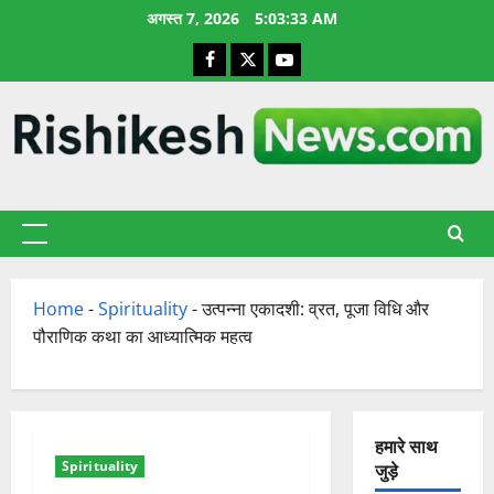
छोड़कर
अगस्त 7, 2026
5:03:34 AM
सामग्री
Facebook
X
YouTube
पर
जाएँ
प्राथमिक
सूची
Home
-
Spirituality
-
उत्पन्ना एकादशी: व्रत, पूजा विधि और
पौराणिक कथा का आध्यात्मिक महत्व
हमारे साथ
Spirituality
जुड़े