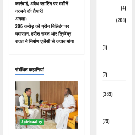
स्ट
कार्रवाई, अवैध प्लाटिंग पर मशीनें
Naukri
(4)
गरजने की तैयारी
ने
अगला:
News
(208)
वि
206 करोड़ की ग्रीन बिल्डिंग पर
Opinion /
घमासान, हरीश रावत और त्रिवेंद्र
गे
Editorial
रावत ने निर्माण एजेंसी से जवाब मांगा
(1)
श
Opinion &
न
Editorial
संबंधित कहानियां
(7)
Politics
(389)
Sarkari
Naukri
(79)
Spirituality
Spirituality