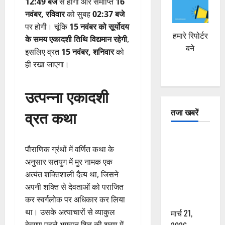
12:49 बजे
से होगी और समाप्ति
16
नवंबर, रविवार
को सुबह
02:37 बजे
पर होगी। चूंकि
15 नवंबर को सूर्योदय
हमारे रिपोर्टर
के समय एकादशी तिथि विद्यमान रहेगी
,
बने
इसलिए व्रत
15 नवंबर, शनिवार
को
ही रखा जाएगा।
उत्पन्ना एकादशी
तजा खबरें
व्रत कथा
दून में रफ्तार
पौराणिक ग्रंथों में वर्णित कथा के
का कहर! 120
अनुसार सतयुग में मुर नामक एक
Km/h थार ने
अत्यंत शक्तिशाली दैत्य था, जिसने
स्कूटी सवारों
अपनी शक्ति से देवताओं को पराजित
को कुचला,
कर स्वर्गलोक पर अधिकार कर लिया
एक की मौत
था। उसके अत्याचारों से व्याकुल
मार्च 21,
देवगण पहले भगवान शिव की शरण में