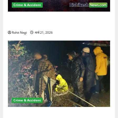
Crime & Accident
ऋषिकेश में बड़ा प्रॉपर्टी फ्रॉड! 100 रुपये के स्टांप पेपर पर
NRI की जमीन हड़पी
Rohit Negi
मार्च 21, 2026
Crime & Accident
मसूरी रोड हादसा: खाई में गिरी थार, एक युवक की मौत—SDRF