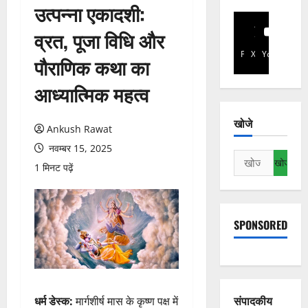
उत्पन्ना एकादशी:
व्रत, पूजा विधि और
Facebook
X
YouTube
पौराणिक कथा का
आध्यात्मिक महत्व
खोजे
Ankush Rawat
नवम्बर 15, 2025
निम्न
1 मिनट पढ़ें
को
खोजें:
SPONSORED
संपादकीय
धर्म डेस्क:
मार्गशीर्ष मास के कृष्ण पक्ष में