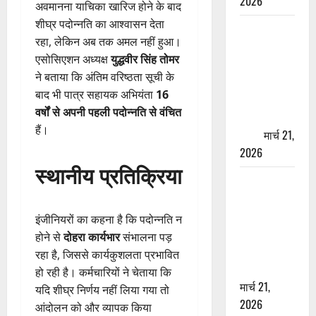
2026
अवमानना याचिका खारिज होने के बाद
शीघ्र पदोन्नति का आश्वासन देता
ऋषिकेश में
रहा, लेकिन अब तक अमल नहीं हुआ।
बड़ा प्रॉपर्टी
एसोसिएशन अध्यक्ष
युद्धवीर सिंह तोमर
फ्रॉड! 100
ने बताया कि अंतिम वरिष्ठता सूची के
रुपये के स्टांप
बाद भी पात्र सहायक अभियंता
16
पेपर पर NRI
वर्षों से अपनी पहली पदोन्नति से वंचित
की जमीन
हैं।
हड़पी
मार्च 21,
2026
स्थानीय प्रतिक्रिया
मसूरी रोड
हादसा: खाई में
गिरी थार, एक
इंजीनियरों का कहना है कि पदोन्नति न
युवक की मौत
होने से
दोहरा कार्यभार
संभालना पड़
—SDRF ने
रहा है, जिससे कार्यकुशलता प्रभावित
दो को बचाया
हो रही है। कर्मचारियों ने चेताया कि
मार्च 21,
यदि शीघ्र निर्णय नहीं लिया गया तो
2026
आंदोलन को और व्यापक किया