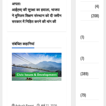
अगला:
ने
Naukri
(4)
आईएमए की सुरक्षा का हवाला, भाजपा
वि
ने मुस्लिम शिक्षण संस्थान को दी जमीन
News
(208)
सरकार में निहित करने की मांग की
गे
Opinion /
Editorial
श
(1)
संबंधित कहानियां
न
Opinion &
Editorial
(7)
Politics
(389)
Civic Issues & Development
Sarkari
रामझूला पुल की मरम्मत शुरू! 11
Naukri
करोड़ की योजना, चारधाम यात्रा
(79)
से पहले होगा काम पूरा
Spirituality
Ankush Rawat
मार्च 21, 2026