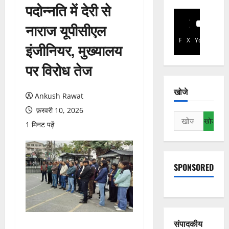
पदोन्नति में देरी से
नाराज यूपीसीएल
Facebook
X
YouTube
इंजीनियर, मुख्यालय
पर विरोध तेज
खोजे
Ankush Rawat
फ़रवरी 10, 2026
निम्न
1 मिनट पढ़ें
को
खोजें:
SPONSORED
संपादकीय