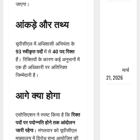
जाएगा।
रामझूला पुल
की मरम्मत
आंकड़े और तथ्य
शुरू! 11
करोड़ की
योजना,
यूपीसीएल में अधिशासी अभियंता के
चारधाम
93 स्वीकृत पदों
में से
40 पद रिक्त
यात्रा से
हैं। रिक्तियों के कारण कई अनुभागों में
पहले होगा
एक ही अधिकारी पर अतिरिक्त
काम पूरा
मार्च
जिम्मेदारी है।
21, 2026
AIIMS
आगे क्या होगा
ऋषिकेश के
नाम पर
नौकरी का
एसोसिएशन ने स्पष्ट किया है कि
रिक्त
झांसा! फर्जी
पदों पर पदोन्नति होने तक आंदोलन
भर्ती विज्ञापन
जारी रहेगा
। मंगलवार को यूपीसीएल
से युवाओं को
मुख्यालय में विरोध सभा आयोजित की