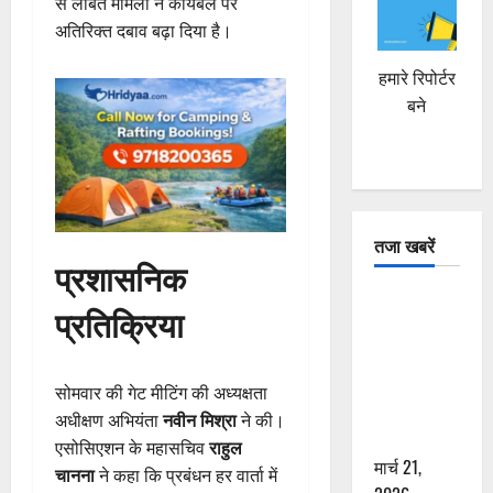
से लंबित मामलों ने कार्यबल पर
अतिरिक्त दबाव बढ़ा दिया है।
हमारे रिपोर्टर
बने
तजा खबरें
प्रशासनिक
दून में रफ्तार
प्रतिक्रिया
का कहर! 120
Km/h थार ने
स्कूटी सवारों
सोमवार की गेट मीटिंग की अध्यक्षता
को कुचला,
अधीक्षण अभियंता
नवीन मिश्रा
ने की।
एक की मौत
एसोसिएशन के महासचिव
राहुल
मार्च 21,
चानना
ने कहा कि प्रबंधन हर वार्ता में