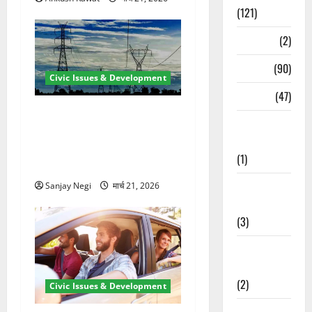
(121)
Temples
(2)
Temples
(90)
Civic Issues & Development
Travel
(47)
कुंभ 2027 की तैयारी तेज! हरिद्वार
Treks &
में बिजली व्यवस्था मजबूत करने
Adventures
के लिए 21.51 करोड़ की योजना
(1)
मंजूर
Treks &
Sanjay Negi
मार्च 21, 2026
Adventures
(3)
Waterfalls &
Nature
(2)
Civic Issues & Development
Waterfalls &