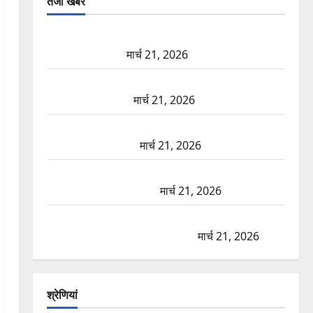
तजा खबरें
दून में रफ्तार का कहर! 120 Km/h थार ने स्कूटी सवारों को
कुचला, एक की मौत
मार्च 21, 2026
ऋषिकेश में बड़ा प्रॉपर्टी फ्रॉड! 100 रुपये के स्टांप पेपर पर
NRI की जमीन हड़पी
मार्च 21, 2026
मसूरी रोड हादसा: खाई में गिरी थार, एक युवक की मौत—
SDRF ने दो को बचाया
मार्च 21, 2026
रामझूला पुल की मरम्मत शुरू! 11 करोड़ की योजना, चारधाम
यात्रा से पहले होगा काम पूरा
मार्च 21, 2026
AIIMS ऋषिकेश के नाम पर नौकरी का झांसा! फर्जी भर्ती
विज्ञापन से युवाओं को ठगने की कोशिश
मार्च 21, 2026
श्रेणियां