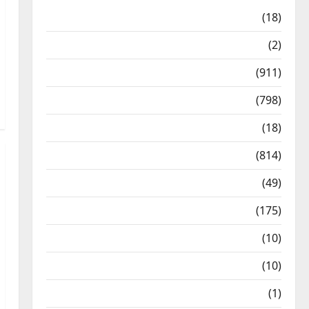
Astrology
(18)
Bizarre
(2)
Civic Issues & Development
(911)
Crime & Accident
(798)
Culture & Lifestyle
(18)
Current Affairs
(814)
Education & Exam Updates
(49)
Festivals & Events
(175)
Festivals & Events
(10)
Food & Local Cuisine
(10)
Food & Local Cuisine
(1)