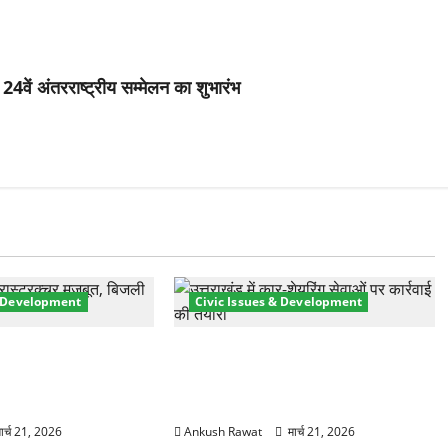
24वें अंतरराष्ट्रीय सम्मेलन का शुभारंभ
& Development
Civic Issues & Development
री तेज! हरिद्वार में
उत्तराखंड में BlaBla पर लग सकती है
मजबूत करने के लिए
रोक! हादसे के बाद सरकार सख्त, जांच
 योजना मंजूर
तेज
ार्च 21, 2026
Ankush Rawat
मार्च 21, 2026