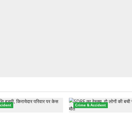
cident
Crime & Accident
़ा प्रॉपर्टी फ्रॉड! 100 रुपये के
मसूरी रोड हादसा: खाई में गिरी थ
पर NRI की जमीन हड़पी
की मौत—SDRF ने दो को बचाया