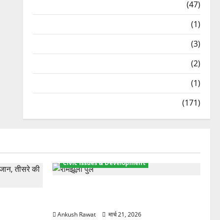
Travel
(47)
Treks & Adventures
(1)
Treks & Adventures
(3)
Waterfalls & Nature
(2)
Waterfalls & Nature
(1)
Weather Update
(171)
Civic Issues & Development
रामझूला पुल की मरम्मत शुरू! 11 करोड़ की
ार, एक युवक
योजना, चारधाम यात्रा से पहले होगा काम पूरा
Ankush Rawat
मार्च 21, 2026