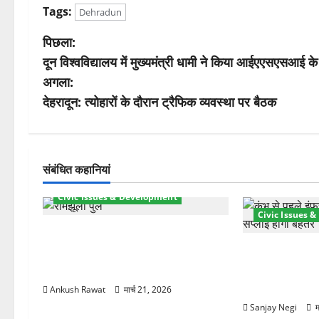
Tags:
Dehradun
पो
पिछला:
दून विश्वविद्यालय में मुख्यमंत्री धामी ने किया आईएएसएसआई के 
स्ट
अगला:
ने
देहरादून: त्योहारों के दौरान ट्रैफिक व्यवस्था पर बैठक
वि
गे
संबंधित कहानियां
श
Civic Issues & Development
Civic Issues 
न
रामझूला पुल की मरम्मत शुरू! 11 करोड़
की योजना, चारधाम यात्रा से पहले होगा
कुंभ 2027 की तैया
काम पूरा
बिजली व्यवस्था 
21.51 करोड़ की
Ankush Rawat
मार्च 21, 2026
Sanjay Negi
म