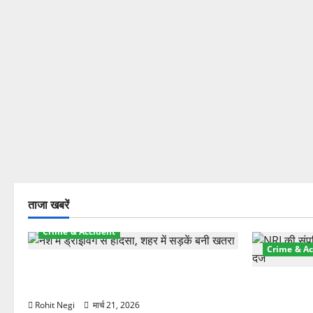
ताजा खबरें
Crime & Accident
Crime & Ac
दून में रफ्तार का कहर! 120 Km/h थार ने
स्कूटी सवारों को कुचला, एक की मौत
ऋषिकेश में बड
स्टांप पेपर 
Rohit Negi
मार्च 21, 2026