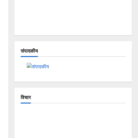
संपादकीय
विचार
The Crumbling Mountains of
Uttarakhand: Continuous Disasters in
Dehradun, Chamoli, and Joshimath —
Why Is This Destruction Repeating?