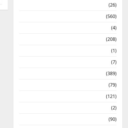
Health & Wellness
(26)
Local News
(560)
Naukri
(4)
News
(208)
Opinion / Editorial
(1)
Opinion & Editorial
(7)
Politics
(389)
Sarkari Naukri
(79)
Spirituality
(121)
Temples
(2)
Temples
(90)