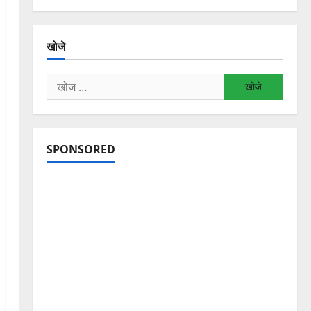
खोजे
निम्न
को
खोजें:
SPONSORED