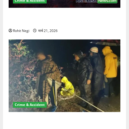
Crime & Accident
ऋषिकेश में बड़ा प्रॉपर्टी फ्रॉड! 100 रुपये के स्टांप पेपर पर
NRI की जमीन हड़पी
Rohit Negi
मार्च 21, 2026
Crime & Accident
मसूरी रोड हादसा: खाई में गिरी थार, एक युवक की मौत—SDRF
ने दो को बचाया