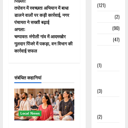
पो
पिछला:
(121)
तपोवन में स्वच्छता अभियान में बाधा
स्ट
डालने वालों पर कड़ी कार्रवाई, नगर
Temples
(2)
पंचायत ने सख्ती बढ़ाई
ने
Temples
(90)
अगला:
वि
चम्पावत: मंगोली गांव में आदमखोर
Travel
(47)
गुलदार पिंजरे में पकड़ा, वन विभाग की
गे
कार्रवाई सफल
Treks &
Adventures
श
(1)
न
Treks &
संबंधित कहानियां
Adventures
(3)
Waterfalls &
Nature
Local News
(2)
Waterfalls &