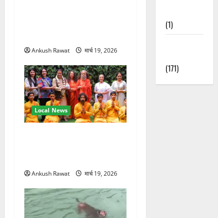
अंतरराष्ट्रीय योग महोत्सव में
Nature
तीसरे दिन योग की गहराई, साधकों
(1)
ने सीखी प्राणायाम और मेडिटेशन
तकनीक
Weather
Ankush Rawat
मार्च 19, 2026
Update
(171)
Local News
परमार्थ निकेतन पहुंचे अनूप
जलोटा, गंगा आरती में लिया भाग,
स्वामी चिदानंद से मुलाकात
Ankush Rawat
मार्च 19, 2026