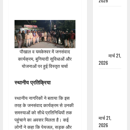
2026
ऋषिकेश में
बड़ा प्रॉपर्टी
फ्रॉड! 100
रुपये के स्टांप
पेपर पर NRI
की जमीन
पौखाल व यमकेश्वर में जनसंवाद
हड़पी
मार्च 21,
कार्यक्रम, बुनियादी सुविधाओं और
2026
योजनाओं पर हुई विस्तृत चर्चा
मसूरी रोड
हादसा: खाई में
स्थानीय प्रतिक्रिया
गिरी थार, एक
युवक की मौत
स्थानीय नागरिकों ने बताया कि इस
—SDRF ने
तरह के जनसंवाद कार्यक्रम से उनकी
दो को बचाया
समस्याओं को सीधे प्रतिनिधियों तक
मार्च 21,
पहुंचाने का अवसर मिलता है। कई
2026
लोगों ने कहा कि पेयजल, सड़क और