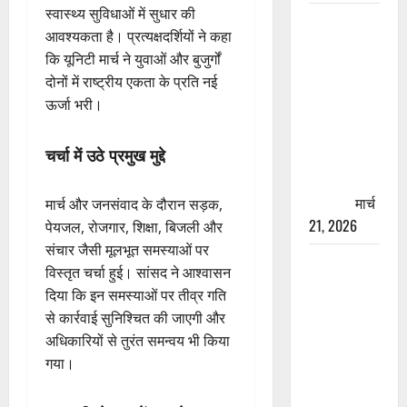
स्वास्थ्य सुविधाओं में सुधार की
रामझूला पुल
आवश्यकता है। प्रत्यक्षदर्शियों ने कहा
की मरम्मत
कि यूनिटी मार्च ने युवाओं और बुजुर्गों
शुरू! 11
दोनों में राष्ट्रीय एकता के प्रति नई
करोड़ की
ऊर्जा भरी।
योजना,
चारधाम
चर्चा में उठे प्रमुख मुद्दे
यात्रा से
पहले होगा
काम पूरा
मार्च
मार्च और जनसंवाद के दौरान सड़क,
21, 2026
पेयजल, रोजगार, शिक्षा, बिजली और
संचार जैसी मूलभूत समस्याओं पर
AIIMS
विस्तृत चर्चा हुई। सांसद ने आश्वासन
ऋषिकेश के
दिया कि इन समस्याओं पर तीव्र गति
नाम पर
से कार्रवाई सुनिश्चित की जाएगी और
नौकरी का
अधिकारियों से तुरंत समन्वय भी किया
झांसा! फर्जी
गया।
भर्ती विज्ञापन
से युवाओं को