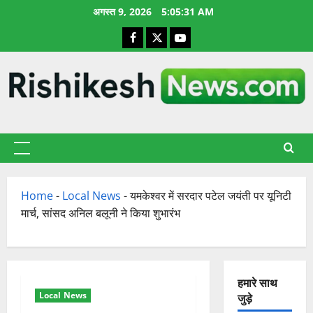
छोड़कर
अगस्त 9, 2026
5:05:32 AM
सामग्री
Facebook
X
YouTube
पर
जाएँ
प्राथमिक
सूची
Home
-
Local News
-
यमकेश्वर में सरदार पटेल जयंती पर यूनिटी
मार्च, सांसद अनिल बलूनी ने किया शुभारंभ
हमारे साथ
Local News
जुड़े