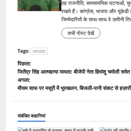
वह राजनीति, समसामयिक घटनाओं, चुन
रखते हैं। कांग्रेस, भाजपा और यूकेड
जिम्मेदारियों के साथ-साथ वे ज़मीनी रिपोर
सभी पोस्ट देखें
Tags:
UKSSSC
पो
पिछला:
जितेंद्र सिंह आत्महत्या मामला: बीजेपी नेता हिमांशु चमोली सम
स्ट
अगला:
ने
मौसम साफ पर मसूरी में भूस्खलन, बिजली-पानी संकट से हज़ारों
वि
गे
संबंधित कहानियां
श