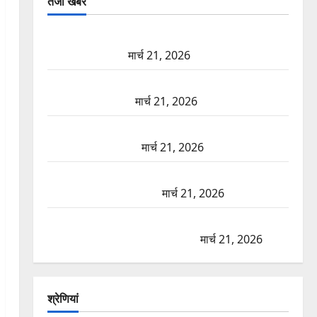
तजा खबरें
दून में रफ्तार का कहर! 120 Km/h थार ने स्कूटी सवारों को
कुचला, एक की मौत
मार्च 21, 2026
ऋषिकेश में बड़ा प्रॉपर्टी फ्रॉड! 100 रुपये के स्टांप पेपर पर
NRI की जमीन हड़पी
मार्च 21, 2026
मसूरी रोड हादसा: खाई में गिरी थार, एक युवक की मौत—
SDRF ने दो को बचाया
मार्च 21, 2026
रामझूला पुल की मरम्मत शुरू! 11 करोड़ की योजना, चारधाम
यात्रा से पहले होगा काम पूरा
मार्च 21, 2026
AIIMS ऋषिकेश के नाम पर नौकरी का झांसा! फर्जी भर्ती
विज्ञापन से युवाओं को ठगने की कोशिश
मार्च 21, 2026
श्रेणियां