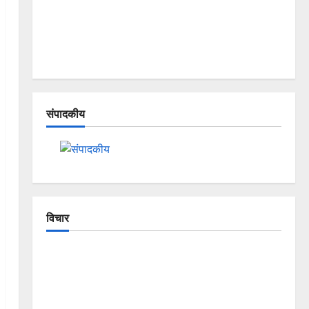
संपादकीय
विचार
The Crumbling Mountains of
Uttarakhand: Continuous Disasters in
Dehradun, Chamoli, and Joshimath —
Why Is This Destruction Repeating?