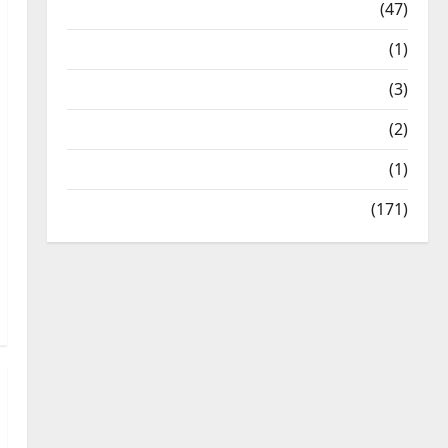
Travel
(47)
Treks & Adventures
(1)
Treks & Adventures
(3)
Waterfalls & Nature
(2)
Waterfalls & Nature
(1)
Weather Update
(171)