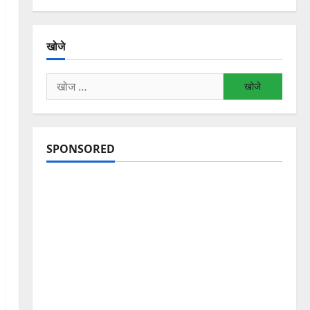
खोजे
निम्न
को
खोजें:
SPONSORED