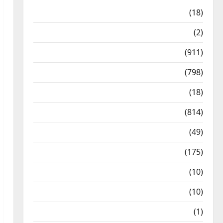
Astrology
(18)
Bizarre
(2)
Civic Issues & Development
(911)
Crime & Accident
(798)
Culture & Lifestyle
(18)
Current Affairs
(814)
Education & Exam Updates
(49)
Festivals & Events
(175)
Festivals & Events
(10)
Food & Local Cuisine
(10)
Food & Local Cuisine
(1)