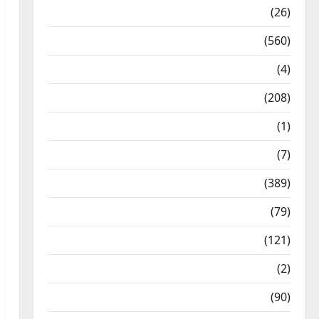
Health & Wellness
(26)
Local News
(560)
Naukri
(4)
News
(208)
Opinion / Editorial
(1)
Opinion & Editorial
(7)
Politics
(389)
Sarkari Naukri
(79)
Spirituality
(121)
Temples
(2)
Temples
(90)