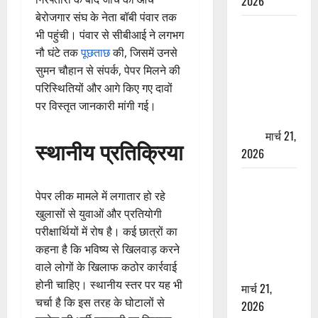
2026
बेरोजगार संघ के नेता बॉबी पंवार तक
ऋषिकेश में
भी पहुंची। पंवार से सीबीआई ने लगभग
बड़ा प्रॉपर्टी
नौ घंटे तक
पूछताछ
की, जिसमें उनसे
फ्रॉड! 100
सुमन चौहान से संपर्क, पेपर मिलने की
रुपये के स्टांप
परिस्थितियों और आगे किए गए दावों
पेपर पर NRI
पर विस्तृत जानकारी मांगी गई।
की जमीन
हड़पी
मार्च 21,
स्थानीय प्रतिक्रिया
2026
मसूरी रोड
पेपर लीक मामले में लगातार हो रहे
हादसा: खाई में
खुलासों से युवाओं और प्रतियोगी
गिरी थार, एक
परीक्षार्थियों में रोष है। कई छात्रों का
युवक की मौत
कहना है कि भविष्य से खिलवाड़ करने
—SDRF ने
वाले लोगों के खिलाफ कठोर कार्रवाई
दो को बचाया
होनी चाहिए। स्थानीय स्तर पर यह भी
मार्च 21,
चर्चा है कि इस तरह के घोटालों से
2026