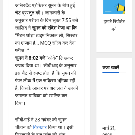
असिस्टेंट प्रोफेसर सुमन के बीच हुई
चैट प्रस्तुत की। जानकारी के
अनुसार परीक्षा के दिन सुबह 7:55 बजे
हमारे रिपोर्टर
खालिद ने
सुमन को संदेश भेजा था कि
बने
“मैडम थोड़ा टाइम निकाल लो, सिस्टर
का एग्जाम है… MCQ सॉल्व कर देना
प्लीज।”
सुमन ने 8:02 बजे
“ओके” लिखकर
जवाब दिया था। सीबीआई के अनुसार
तजा खबरें
इस चैट से स्पष्ट होता है कि सुमन की
पेपर लीक में एक सक्रिय भूमिका रही
दून में रफ्तार
है, जिसके आधार पर अदालत ने उनकी
का कहर! 120
जमानत याचिका को खारिज कर
Km/h थार ने
दिया।
स्कूटी सवारों
को कुचला,
सीबीआई ने 28 नवंबर को सुमन
एक की मौत
चौहान को
गिरफ्तार
किया था। इसी
मार्च 21,
गिरफ्तारी के बाद जांच की आंच