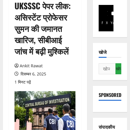
UKSSSC पेपर लीक:
असिस्टेंट प्रोफेसर
Facebook
X
YouTube
सुमन की जमानत
खारिज, सीबीआई
जांच में बढ़ी मुश्किलें
खोजे
Ankit Rawat
निम्न
को
दिसम्बर 6, 2025
खोजें:
1 मिनट पढ़ें
SPONSORED
संपादकीय