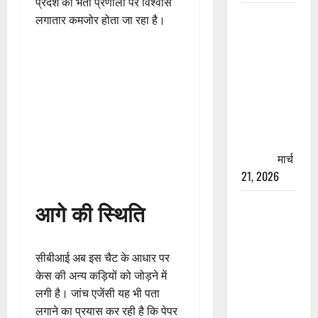
प्रदेश की भर्ती प्रणाली पर विश्वास
रामझूला पुल
लगातार कमजोर होता जा रहा है।
की मरम्मत
शुरू! 11
करोड़ की
योजना,
चारधाम
यात्रा से
पहले होगा
काम पूरा
मार्च
21, 2026
AIIMS
आगे की स्थिति
ऋषिकेश के
नाम पर
नौकरी का
सीबीआई अब इस चैट के आधार पर
झांसा! फर्जी
केस की अन्य कड़ियों को जोड़ने में
भर्ती विज्ञापन
लगी है। जांच एजेंसी यह भी पता
से युवाओं को
लगाने का प्रयास कर रही है कि पेपर