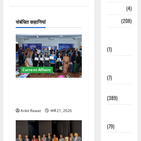
श
Naukri
(4)
न
News
(208)
संबंधित कहानियां
Opinion /
Editorial
(1)
Opinion &
Editorial
Current Affairs
(7)
देहरादून में युवा संसद 2026:
Politics
छात्रों ने लोकतंत्र और संविधान
(389)
पर रखे दमदार विचार
Sarkari
Ankit Rawat
मार्च 21, 2026
Naukri
(79)
Spirituality