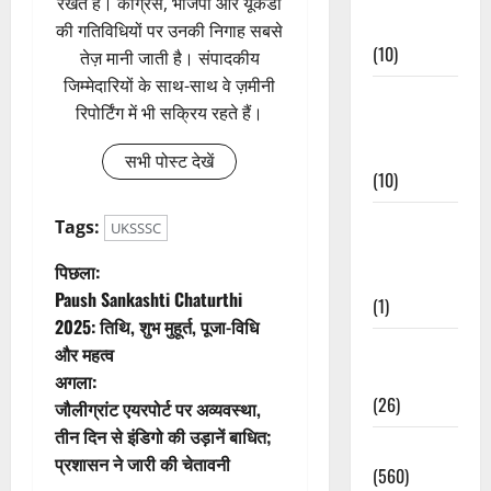
रखते हैं। कांग्रेस, भाजपा और यूकेडी
Events
की गतिविधियों पर उनकी निगाह सबसे
(10)
तेज़ मानी जाती है। संपादकीय
जिम्मेदारियों के साथ-साथ वे ज़मीनी
Food &
रिपोर्टिंग में भी सक्रिय रहते हैं।
Local
Cuisine
सभी पोस्ट देखें
(10)
Food &
Tags:
UKSSSC
Local
पो
पिछला:
Cuisine
Paush Sankashti Chaturthi
(1)
स्ट
2025: तिथि, शुभ मुहूर्त, पूजा-विधि
Health &
और महत्व
ने
Wellness
अगला:
(26)
वि
जौलीग्रांट एयरपोर्ट पर अव्यवस्था,
तीन दिन से इंडिगो की उड़ानें बाधित;
Local News
गे
प्रशासन ने जारी की चेतावनी
(560)