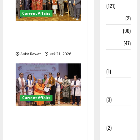
(121)
Current Affairs
Temples
(2)
देहरादून में इंटरनेशनल मैरीटाइम
Temples
(90)
कॉन्फ्रेंस की शुरुआत, 7 देशों के
Travel
(47)
200+ प्रतिनिधि शामिल
Ankit Rawat
मार्च 21, 2026
Treks &
Adventures
(1)
Treks &
Adventures
Current Affairs
(3)
Waterfalls &
“पहाड़ की नारी, देश की शक्ति”
Nature
कार्यक्रम में गूंजी महिला
(2)
सशक्तीकरण की आवाज, 12
महिलाओं को मिला सम्मान
Waterfalls &