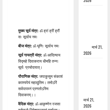
2026
ऋषिकेश में
बड़ा प्रॉपर्टी
फ्रॉड! 100
रुपये के स्टांप
मुख्य सूर्य मंत्र:
ॐ ह्रां ह्रीं ह्रौं
पेपर पर NRI
सः सूर्याय नमः
की जमीन
बीज मंत्र:
ॐ घृणिः सूर्याय नमः
हड़पी
मार्च 21,
2026
सूर्य गायत्री मंत्र:
ॐ आदित्याय
विद्महे दिवाकराय धीमहि तन्नः
मसूरी रोड
सूर्यः प्रचोदयात्।
हादसा: खाई में
गिरी थार, एक
पौराणिक मंत्र:
जपाकुसुम संकाशं
युवक की मौत
काश्यपेयं महाद्युतिम। तमोऽरिं
—SDRF ने
सर्वपापघ्नं प्रणतोऽस्मि
दो को बचाया
दिवाकरम्।।
मार्च 21,
वैदिक मंत्र:
ॐ आकृष्णेन रजसा
2026