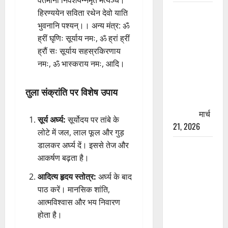
वर्तमानो निवेशयन्नमृतं मर्त्यञ्च।
रामझूला पुल
हिरण्ययेन सविता रथेन देवो याति
की मरम्मत
भुवनानि पश्यन्।। अन्य मंत्र: ॐ
शुरू! 11
ह्रीं घृणिः सूर्याय नमः, ॐ ह्रां ह्रीं
करोड़ की
ह्रौं सः सूर्याय सहस्रकिरणाय
योजना,
नमः, ॐ भास्कराय नमः, आदि।
चारधाम
यात्रा से
तुला संक्रांति पर विशेष उपाय
पहले होगा
काम पूरा
मार्च
सूर्य अर्घ्य:
सूर्योदय पर तांबे के
21, 2026
लोटे में जल, लाल फूल और गुड़
डालकर अर्घ्य दें। इससे तेज और
AIIMS
आकर्षण बढ़ता है।
ऋषिकेश के
नाम पर
आदित्य हृदय स्तोत्र:
अर्घ्य के बाद
नौकरी का
पाठ करें। मानसिक शांति,
झांसा! फर्जी
आत्मविश्वास और भय निवारण
भर्ती विज्ञापन
होता है।
से युवाओं को