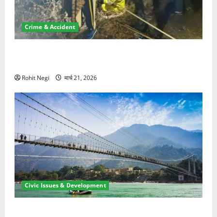
Crime & Accident
मसूरी रोड हादसा: खाई में गिरी थार, एक युवक की मौत—SDRF
ने दो को बचाया
Rohit Negi
मार्च 21, 2026
Civic Issues & Development
रामझूला पुल की मरम्मत शुरू! 11 करोड़ की योजना, चारधाम