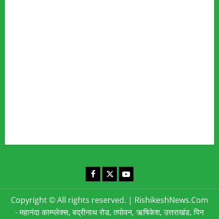
Our Team
Fact Checking Policy
Disclaimer
Editorial Policy
Privacy Policy
Cookies Policy
Corrections & Complaints Policy
Corrections & Grievance Redressal Policy
Terms & Condition
Advertising & Sponsored Content Policy
Contact Us
Facebook
X
YouTube
Copyright © All rights reserved.
|
RishikeshNews.Com
- महानंदा काम्प्लेक्स, बद्रीनाथ रोड, तपोवन, ऋषिकेश, उत्तराखंड, पिन