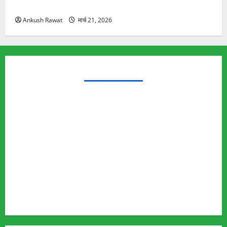
यात्रा से पहले होगा काम पूरा
Ankush Rawat
मार्च 21, 2026
TRENDING TOPICS
Rishikesh Land Protest
Ankita Bhandari Murder Case
Wildlife Conflict
Leopard Attack
Bear Attack
Elephant Attack
Articles
Sukhwant Singh Suicide Case
Save Auli