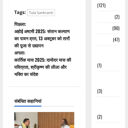
(121)
Tags:
Tula Sankranti
Temples
(2)
पो
पिछला:
Temples
(90)
अहोई अष्टमी 2025: संतान कल्याण
स्ट
का पावन व्रत, 13 अक्टूबर को तारों
Travel
(47)
की पूजा से उद्यापन
ने
Treks &
अगला:
Adventures
वि
कार्तिक मास 2025: दामोदर मास की
(1)
पवित्रता, श्रीकृष्ण की लीला और
गे
भक्ति का संदेश
Treks &
श
Adventures
(3)
न
संबंधित कहानियां
Waterfalls &
Nature
(2)
Waterfalls &