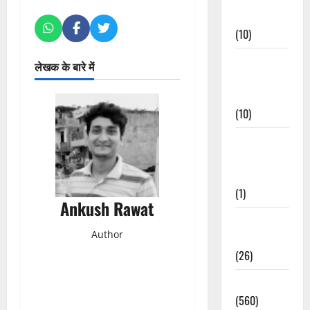
Events
(10)
Food &
लेखक के बारे में
Local
Cuisine
(10)
Food &
Local
Cuisine
(1)
Ankush Rawat
Health &
Author
Wellness
(26)
Local News
(560)