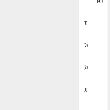
Travel
(47)
Treks &
Adventures
(1)
Treks &
Adventures
(3)
Waterfalls &
Nature
(2)
Waterfalls &
Nature
(1)
Weather
Update