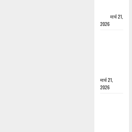
पेपर पर NRI
की जमीन
हड़पी
मार्च 21,
2026
मसूरी रोड
हादसा: खाई में
गिरी थार, एक
युवक की मौत
—SDRF ने
दो को बचाया
मार्च 21,
2026
रामझूला पुल
की मरम्मत
शुरू! 11
करोड़ की
योजना,