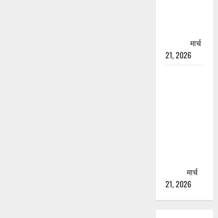
चारधाम
यात्रा से
पहले होगा
काम पूरा
मार्च
21, 2026
AIIMS
ऋषिकेश के
नाम पर
नौकरी का
झांसा! फर्जी
भर्ती विज्ञापन
से युवाओं को
ठगने की
कोशिश
मार्च
21, 2026