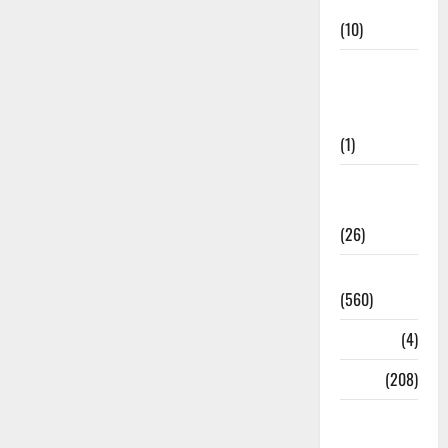
Cuisine
(10)
Food &
Local
Cuisine
(1)
Health &
Wellness
(26)
Local News
(560)
Naukri
(4)
News
(208)
Opinion /
Editorial