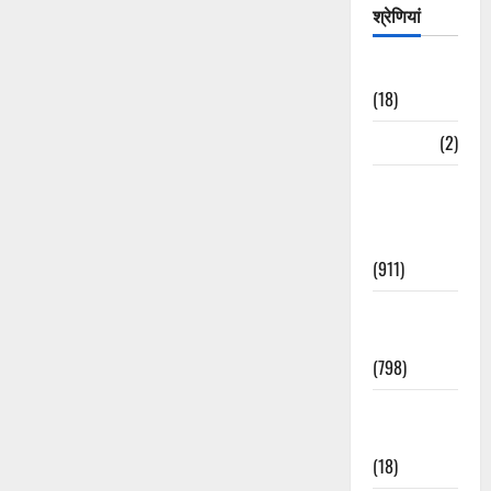
श्रेणियां
Astrology
(18)
Bizarre
(2)
Civic Issues
&
Development
(911)
Crime &
Accident
(798)
Culture &
Lifestyle
(18)