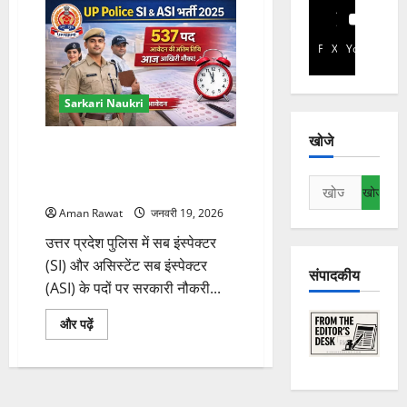
Facebook
X
YouTube
Sarkari Naukri
खोजे
UP Police SI & ASI भर्ती 2025:
537 पदों के लिए आज आवेदन की
निम्न
अंतिम तिथि
को
Aman Rawat
जनवरी 19, 2026
खोजें:
उत्तर प्रदेश पुलिस में सब इंस्पेक्टर
(SI) और असिस्टेंट सब इंस्पेक्टर
संपादकीय
(ASI) के पदों पर सरकारी नौकरी...
UP
और पढ़ें
Police
SI
&
ASI
भर्ती
2025: