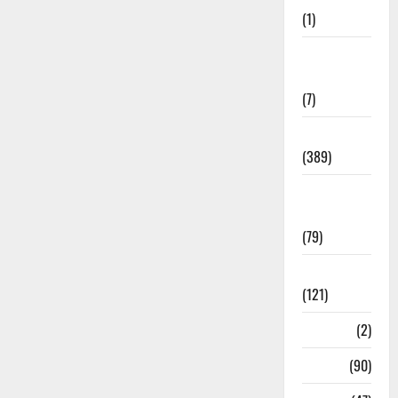
(1)
Opinion &
Editorial
(7)
Politics
(389)
Sarkari
Naukri
(79)
Spirituality
(121)
Temples
(2)
Temples
(90)