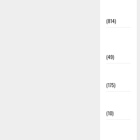
Current
Affairs
(814)
Education &
Exam
Updates
(49)
Festivals &
Events
(175)
Festivals &
Events
(10)
Food &
Local