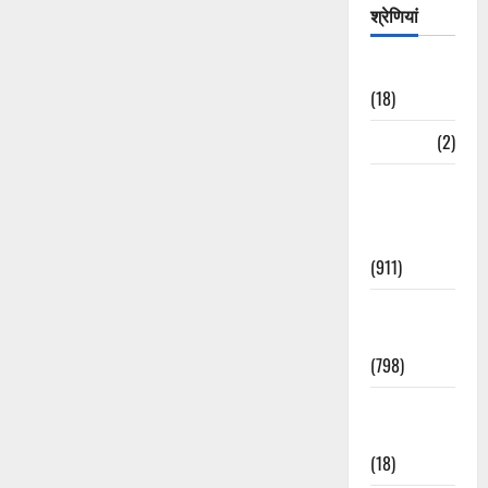
श्रेणियां
Astrology
(18)
Bizarre
(2)
Civic Issues
&
Development
(911)
Crime &
Accident
(798)
Culture &
Lifestyle
(18)