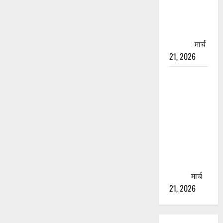
चारधाम
यात्रा से
पहले होगा
काम पूरा
मार्च
21, 2026
AIIMS
ऋषिकेश के
नाम पर
नौकरी का
झांसा! फर्जी
भर्ती विज्ञापन
से युवाओं को
ठगने की
कोशिश
मार्च
21, 2026