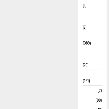
(1)
Opinion &
Editorial
(7)
Politics
(389)
Sarkari
Naukri
(79)
Spirituality
(121)
Temples
(2)
Temples
(90)