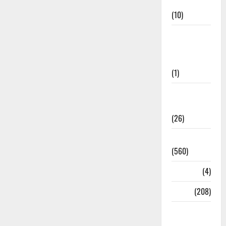
Cuisine
(10)
Food &
Local
Cuisine
(1)
Health &
Wellness
(26)
Local News
(560)
Naukri
(4)
News
(208)
Opinion /
Editorial