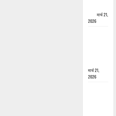
पेपर पर NRI
की जमीन
हड़पी
मार्च 21,
2026
मसूरी रोड
हादसा: खाई में
गिरी थार, एक
युवक की मौत
—SDRF ने
दो को बचाया
मार्च 21,
2026
रामझूला पुल
की मरम्मत
शुरू! 11
करोड़ की
योजना,