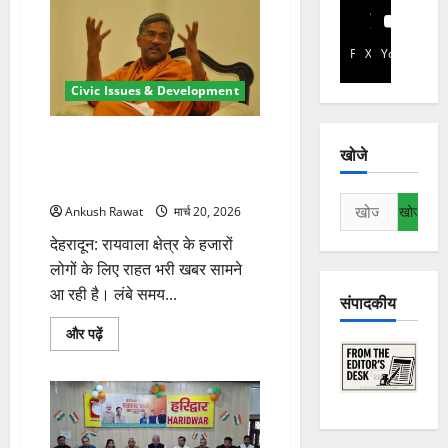
Facebook
X
YouTube
Civic Issues & Development
रायवाला रेलवे फाटक से मिलेगी राहत!
खोजे
संसद में उठा फ्लाईओवर का मुद्दा,
हजारों लोगों को मिलेगा सीधा फायदा
निम्न
Ankush Rawat
मार्च 20, 2026
को
देहरादून: रायवाला क्षेत्र के हजारों
खोजें:
लोगों के लिए राहत भरी खबर सामने
आ रही है। लंबे समय...
संपादकीय
रायवाला
और पढ़ें
रेलवे
फाटक
से
मिलेगी
राहत!
संसद
में
उठा