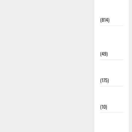
Current
Affairs
(814)
Education &
Exam
Updates
(49)
Festivals &
Events
(175)
Festivals &
Events
(10)
Food &
Local