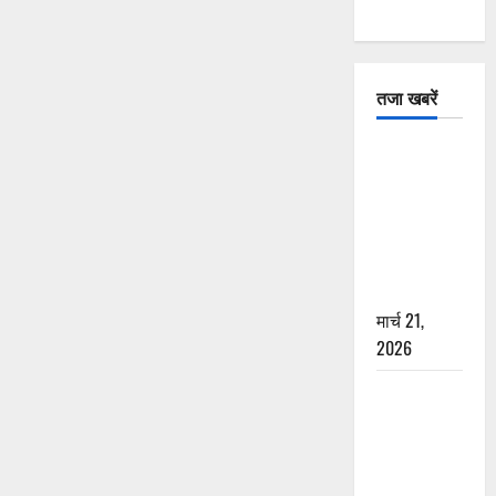
तजा खबरें
दून में रफ्तार
का कहर! 120
Km/h थार ने
स्कूटी सवारों
को कुचला,
एक की मौत
मार्च 21,
2026
ऋषिकेश में
बड़ा प्रॉपर्टी
फ्रॉड! 100
रुपये के स्टांप