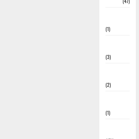
Travel
(47)
Treks &
Adventures
(1)
Treks &
Adventures
(3)
Waterfalls &
Nature
(2)
Waterfalls &
Nature
(1)
Weather
Update