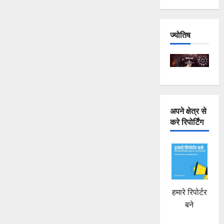
साधा
निशाना
के
बारे
में
ज्योतिष
और
पढ़ें
अपने क्षेत्र से
करे रिपोर्टिंग
हमारे रिपोर्टर
बने