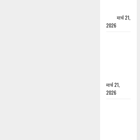
पेपर पर NRI
की जमीन
हड़पी
मार्च 21,
2026
मसूरी रोड
हादसा: खाई में
गिरी थार, एक
युवक की मौत
—SDRF ने
दो को बचाया
मार्च 21,
2026
रामझूला पुल
की मरम्मत
शुरू! 11
करोड़ की
योजना,