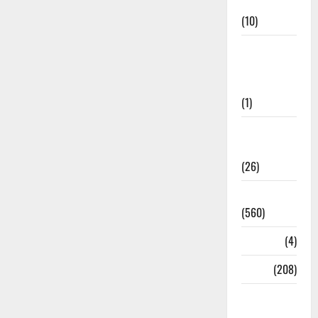
Cuisine
(10)
Food &
Local
Cuisine
(1)
Health &
Wellness
(26)
Local News
(560)
Naukri
(4)
News
(208)
Opinion /
Editorial