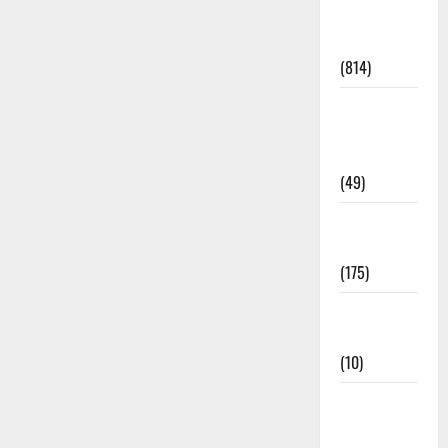
Current
Affairs
(814)
Education &
Exam
Updates
(49)
Festivals &
Events
(175)
Festivals &
Events
(10)
Food &
Local