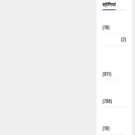
श्रेणियां
Astrology
(18)
Bizarre
(2)
Civic Issues
&
Development
(911)
Crime &
Accident
(798)
Culture &
Lifestyle
(18)