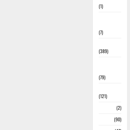
(1)
Opinion &
Editorial
(7)
Politics
(389)
Sarkari
Naukri
(79)
Spirituality
(121)
Temples
(2)
Temples
(90)