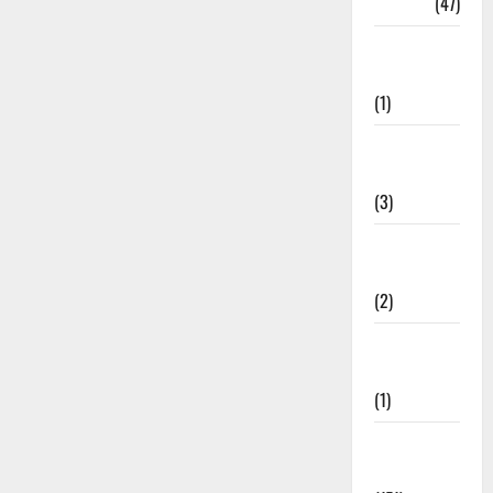
Travel
(47)
Treks &
Adventures
(1)
Treks &
Adventures
(3)
Waterfalls &
Nature
(2)
Waterfalls &
Nature
(1)
Weather
Update