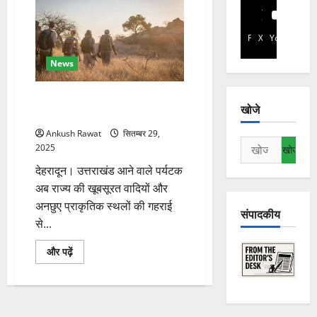
Facebook
X
YouTube
News
उत्तराखंड में तैयार होंगे 500 नए नेचर
खोजे
गाइड, पर्यटन को मिलेगा बढ़ावा
Ankush Rawat
सितम्बर 29,
निम्न
2025
को
देहरादून। उत्तराखंड आने वाले पर्यटक
खोजें:
अब राज्य की खूबसूरत वादियों और
अनछुए प्राकृतिक स्थलों की गहराई
संपादकीय
से...
उत्तराखंड
और पढ़ें
में
तैयार
होंगे
500
नए
नेचर