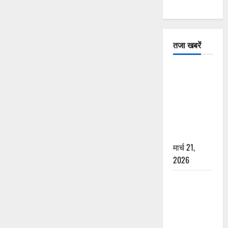
तजा खबरें
दून में रफ्तार
का कहर! 120
Km/h थार ने
स्कूटी सवारों
को कुचला,
एक की मौत
मार्च 21,
2026
ऋषिकेश में
बड़ा प्रॉपर्टी
फ्रॉड! 100
रुपये के स्टांप