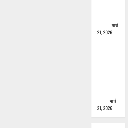
चारधाम
यात्रा से
पहले होगा
काम पूरा
मार्च
21, 2026
AIIMS
ऋषिकेश के
नाम पर
नौकरी का
झांसा! फर्जी
भर्ती विज्ञापन
से युवाओं को
ठगने की
कोशिश
मार्च
21, 2026