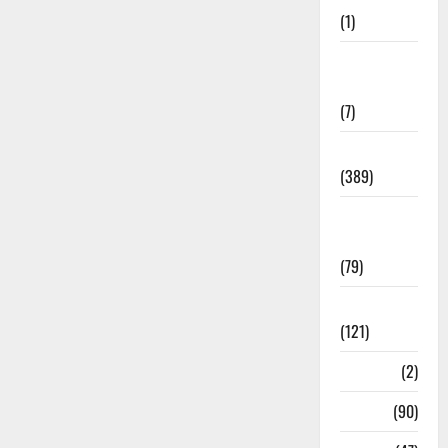
(1)
Opinion &
Editorial
(7)
Politics
(389)
Sarkari
Naukri
(79)
Spirituality
(121)
Temples
(2)
Temples
(90)