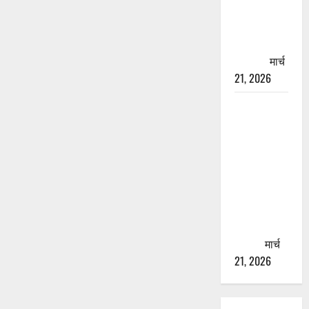
चारधाम
यात्रा से
पहले होगा
काम पूरा
मार्च
21, 2026
AIIMS
ऋषिकेश के
नाम पर
नौकरी का
झांसा! फर्जी
भर्ती विज्ञापन
से युवाओं को
ठगने की
कोशिश
मार्च
21, 2026