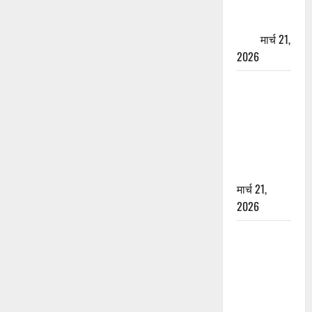
पेपर पर NRI
की जमीन
हड़पी
मार्च 21,
2026
मसूरी रोड
हादसा: खाई में
गिरी थार, एक
युवक की मौत
—SDRF ने
दो को बचाया
मार्च 21,
2026
रामझूला पुल
की मरम्मत
शुरू! 11
करोड़ की
योजना,