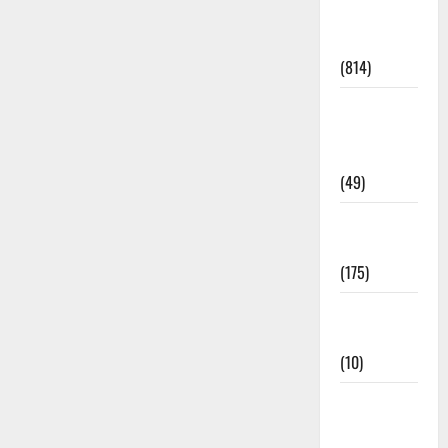
Current
Affairs
(814)
Education &
Exam
Updates
(49)
Festivals &
Events
(175)
Festivals &
Events
(10)
Food &
Local