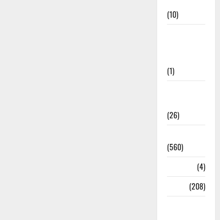
Cuisine
(10)
Food &
Local
Cuisine
(1)
Health &
Wellness
(26)
Local News
(560)
Naukri
(4)
News
(208)
Opinion /
Editorial