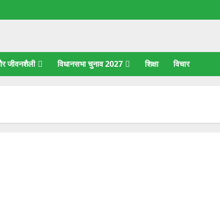
 और जीवनशैली
विधानसभा चुनाव 2027
शिक्षा
विचार
सरकारी गोदामों में चावल की कमी, 30 स्कूलों में मिड-डे मील के लिए
संकट