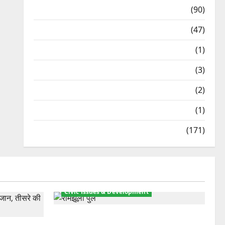
Temples
(90)
Travel
(47)
Treks & Adventures
(1)
Treks & Adventures
(3)
Waterfalls & Nature
(2)
Waterfalls & Nature
(1)
Weather Update
(171)
Civic Issues & Development
रामझूला पुल की मरम्मत शुरू! 11 करोड़ की