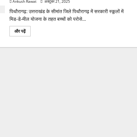
Ankush Rawat
अक्टूबर 21, 2025
बजट
बढ़ाने
पिथौरागढ़: उत्तराखंड के सीमांत जिले पिथौरागढ़ में सरकारी स्कूलों में
की
मांग
मिड-डे-मील योजना के तहत बच्चों को परोसे...
के
बारे
में
पिथौरागढ़:
और पढ़ें
और
मिड-
पढ़ें
डे-
मील
में
एक्सपायरी
दूध
की
आपूर्ति,
तिथियों
में
गड़बड़
से
हड़कंप,
जांच
के
आदेश
के
बारे
में
और
पढ़ें