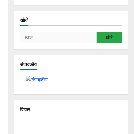
खोजे
निम्न
को
खोजें:
संपादकीय
विचार
The Crumbling Mountains of
Uttarakhand: Continuous Disasters in