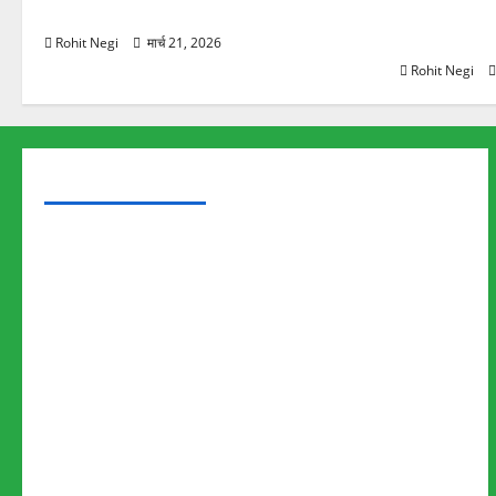
स्कूटी सवारों को कुचला, एक की मौत
ऋषिकेश में बड
स्टांप पेपर 
Rohit Negi
मार्च 21, 2026
Rohit Negi
TRENDING TOPICS
Rishikesh Land Protest
Ankita Bhandari Murder Case
Wildlife Conflict
Leopard Attack
Bear Attack
Elephant Attack
Articles
Sukhwant Singh Suicide Case
Save Auli