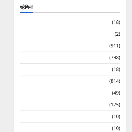
श्रेणियां
Astrology
(18)
Bizarre
(2)
Civic Issues & Development
(911)
Crime & Accident
(798)
Culture & Lifestyle
(18)
Current Affairs
(814)
Education & Exam Updates
(49)
Festivals & Events
(175)
Festivals & Events
(10)
Food & Local Cuisine
(10)