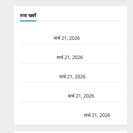
तजा खबरें
दून में रफ्तार का कहर! 120 Km/h थार ने स्कूटी सवारों को
कुचला, एक की मौत
मार्च 21, 2026
ऋषिकेश में बड़ा प्रॉपर्टी फ्रॉड! 100 रुपये के स्टांप पेपर पर
NRI की जमीन हड़पी
मार्च 21, 2026
मसूरी रोड हादसा: खाई में गिरी थार, एक युवक की मौत—
SDRF ने दो को बचाया
मार्च 21, 2026
रामझूला पुल की मरम्मत शुरू! 11 करोड़ की योजना, चारधाम
यात्रा से पहले होगा काम पूरा
मार्च 21, 2026
AIIMS ऋषिकेश के नाम पर नौकरी का झांसा! फर्जी भर्ती
विज्ञापन से युवाओं को ठगने की कोशिश
मार्च 21, 2026