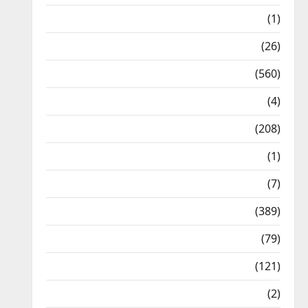
Food & Local Cuisine
(1)
Health & Wellness
(26)
Local News
(560)
Naukri
(4)
News
(208)
Opinion / Editorial
(1)
Opinion & Editorial
(7)
Politics
(389)
Sarkari Naukri
(79)
Spirituality
(121)
Temples
(2)