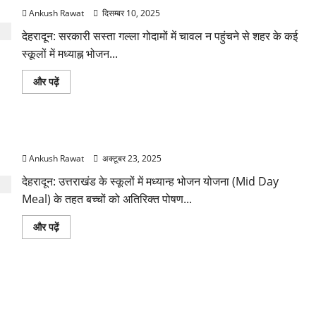
Ankush Rawat
दिसम्बर 10, 2025
देहरादून: सरकारी सस्ता गल्ला गोदामों में चावल न पहुंचने से शहर के कई
स्कूलों में मध्याह्न भोजन...
सरकारी
और पढ़ें
गोदामों
में
चावल
की
कमी,
स्कूलों में मिड डे मील का अंडा गायब, सरकार से बजट बढ़ाने की मांग
30
स्कूलों
Ankush Rawat
अक्टूबर 23, 2025
में
मिड-
डे
देहरादून: उत्तराखंड के स्कूलों में मध्यान्ह भोजन योजना (Mid Day
मील
Meal) के तहत बच्चों को अतिरिक्त पोषण...
के
लिए
संकट
स्कूलों
और पढ़ें
के
में
बारे
मिड
में
डे
और
मील
पढ़ें
का
पिथौरागढ़: मिड-डे-मील में एक्सपायरी दूध की आपूर्ति, तिथियों में गड़बड़ से
अंडा
गायब,
हड़कंप, जांच के आदेश
सरकार
से