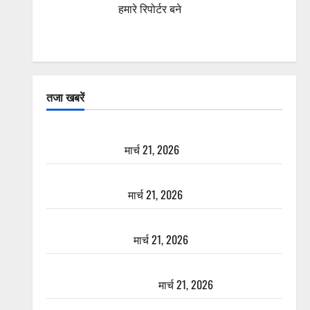
हमारे रिपोर्टर बने
तजा खबरें
दून में रफ्तार का कहर! 120 Km/h थार ने स्कूटी सवारों को
कुचला, एक की मौत
मार्च 21, 2026
ऋषिकेश में बड़ा प्रॉपर्टी फ्रॉड! 100 रुपये के स्टांप पेपर पर
NRI की जमीन हड़पी
मार्च 21, 2026
मसूरी रोड हादसा: खाई में गिरी थार, एक युवक की मौत—
SDRF ने दो को बचाया
मार्च 21, 2026
रामझूला पुल की मरम्मत शुरू! 11 करोड़ की योजना, चारधाम
यात्रा से पहले होगा काम पूरा
मार्च 21, 2026