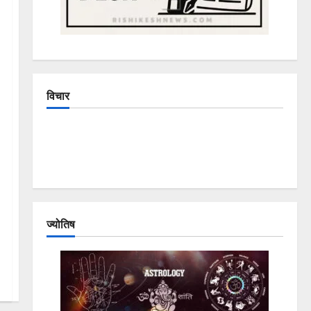
विचार
The Crumbling Mountains of Uttarakhand:
Continuous Disasters in Dehradun, Chamoli, and
Joshimath — Why Is This Destruction Repeating?
ज्योतिष