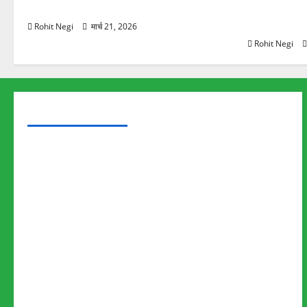
स्कूटी सवारों को कुचला, एक की मौत
ऋषिकेश में बड
स्टांप पेपर 
Rohit Negi
मार्च 21, 2026
Rohit Negi
TRENDING TOPICS
Rishikesh Land Protest
Ankita Bhandari Murder Case
Wildlife Conflict
Leopard Attack
Bear Attack
Elephant Attack
Articles
Sukhwant Singh Suicide Case
Save Auli