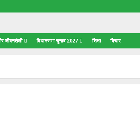
 और जीवनशैली
विधानसभा चुनाव 2027
शिक्षा
विचार
गोवर्धन पूजा 2025: शुभ मुहूर्त, पूजा विधि, मंत्र और श्री कृष्ण चालीसा के
साथ उत्सव का महत्व