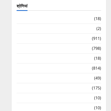
श्रेणियां
Astrology
(18)
Bizarre
(2)
Civic Issues & Development
(911)
Crime & Accident
(798)
Culture & Lifestyle
(18)
Current Affairs
(814)
Education & Exam Updates
(49)
Festivals & Events
(175)
Festivals & Events
(10)
Food & Local Cuisine
(10)