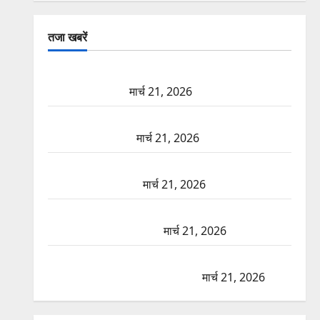
तजा खबरें
दून में रफ्तार का कहर! 120 Km/h थार ने स्कूटी सवारों को
कुचला, एक की मौत
मार्च 21, 2026
ऋषिकेश में बड़ा प्रॉपर्टी फ्रॉड! 100 रुपये के स्टांप पेपर पर
NRI की जमीन हड़पी
मार्च 21, 2026
मसूरी रोड हादसा: खाई में गिरी थार, एक युवक की मौत—
SDRF ने दो को बचाया
मार्च 21, 2026
रामझूला पुल की मरम्मत शुरू! 11 करोड़ की योजना, चारधाम
यात्रा से पहले होगा काम पूरा
मार्च 21, 2026
AIIMS ऋषिकेश के नाम पर नौकरी का झांसा! फर्जी भर्ती
विज्ञापन से युवाओं को ठगने की कोशिश
मार्च 21, 2026