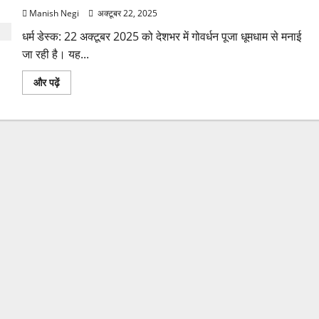
Manish Negi
अक्टूबर 22, 2025
धर्म डेस्क: 22 अक्टूबर 2025 को देशभर में गोवर्धन पूजा धूमधाम से मनाई
जा रही है। यह...
गोवर्धन
और पढ़ें
पूजा
2025:
शुभ
मुहूर्त,
पूजा
विधि,
मंत्र
और
श्री
कृष्ण
चालीसा
के
साथ
उत्सव
का
महत्व
के
बारे
में
और
पढ़ें