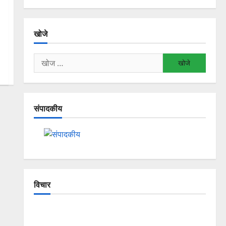
खोजे
निम्न
को
खोजें:
संपादकीय
विचार
The Crumbling Mountains of
Uttarakhand: Continuous Disasters in