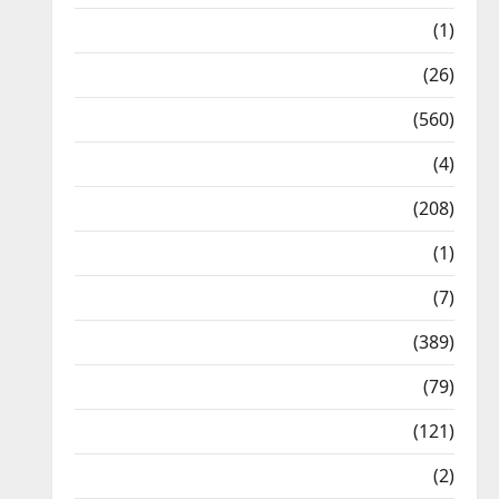
Food & Local Cuisine
(1)
Health & Wellness
(26)
Local News
(560)
Naukri
(4)
News
(208)
Opinion / Editorial
(1)
Opinion & Editorial
(7)
Politics
(389)
Sarkari Naukri
(79)
Spirituality
(121)
Temples
(2)