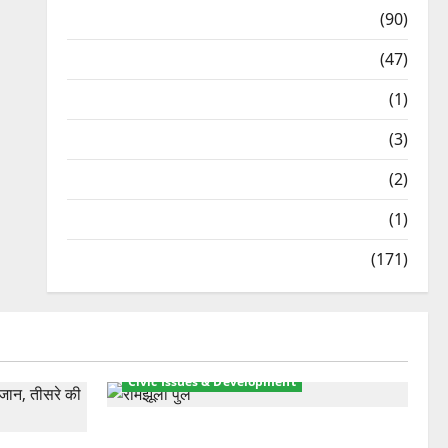
Temples
(90)
Travel
(47)
Treks & Adventures
(1)
Treks & Adventures
(3)
Waterfalls & Nature
(2)
Waterfalls & Nature
(1)
Weather Update
(171)
Civic Issues & Development
रामझूला पुल की मरम्मत शुरू! 11 करोड़ की